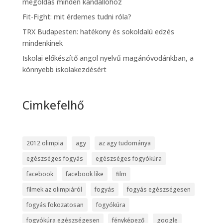
megoldás minden kandallóhoz
Fit-Fight: mit érdemes tudni róla?
TRX Budapesten: hatékony és sokoldalú edzés
mindenkinek
Iskolai előkészítő angol nyelvű magánóvodánkban, a
könnyebb iskolakezdésért
Cimkefelhő
2012 olimpia
agy
az agy tudománya
egészséges fogyás
egészséges fogyókúra
facebook
facebook like
film
filmek az olimpiáról
fogyás
fogyás egészségesen
fogyás fokozatosan
fogyókúra
fogyókúra egészségesen
fényképező
google