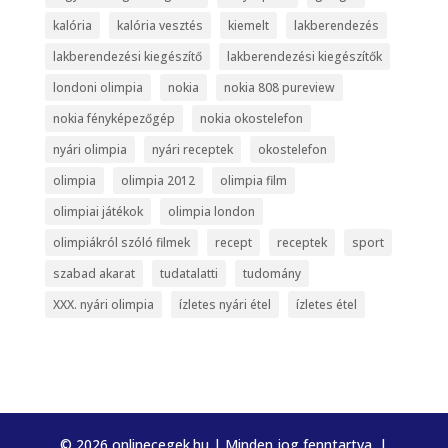
kalória
kalória vesztés
kiemelt
lakberendezés
lakberendezési kiegészítő
lakberendezési kiegészítők
londoni olimpia
nokia
nokia 808 pureview
nokia fényképezőgép
nokia okostelefon
nyári olimpia
nyári receptek
okostelefon
olimpia
olimpia 2012
olimpia film
olimpiai játékok
olimpia london
olimpiákról szóló filmek
recept
receptek
sport
szabad akarat
tudatalatti
tudomány
XXX. nyári olimpia
ízletes nyári étel
ízletes étel
© 2026 onlinecegek.hu | Minden jog fenntartva. |