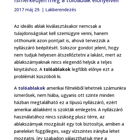
Ismerkedjen meg a tolóablak előnyeivel!
2017 máj 29.
|
Lakberendezés
Az ideális ablak kiválasztásakor nemcsak a
tulajdonságokat kell szemügyre venni, hanem
otthonunk azon pontjait is, ahová tervezzük a
nyílászáró beépítését. Sokszor gondot jelent, hogy
nem tudjuk helyesen átszellőztetni a lakást, mert az
ablakszárnyaknak nincs elegendő helyük a teljes
kinyitáshoz. A
tolóablakok
legfőbb előnye ezt a
problémát küszöböli ki.
A
tolóablakok
amerikai filmekből lehetnek számunkra
ismerősek, nem hiába, ugyanis ott szinte minden
házban megtalálható ez a típusú nyílászáró, ezért
amerikai ablakként is szokták emlegetni. A nyílászáró
használatához nincs szükség plusz térre, az
ablakszárnyak mozgását egy tok biztosítja, amiben a
paneleket függőleges, vagy vízszintes irányba lehet
mozgatni, így szabadon választhatjuk meg a