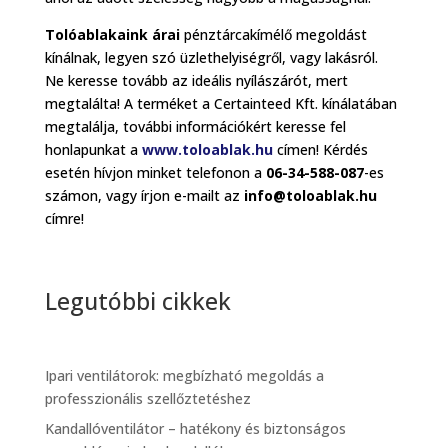
Tolóablakaink árai
pénztárcakímélő megoldást
kínálnak, legyen szó üzlethelyiségről, vagy lakásról.
Ne keresse tovább az ideális nyílászárót, mert
megtalálta! A terméket a Certainteed Kft. kínálatában
megtalálja, további információkért keresse fel
honlapunkat a
www.toloablak.hu
címen! Kérdés
esetén hívjon minket telefonon a
06-34-588-087
-es
számon, vagy írjon e-mailt az
info@toloablak.hu
címre!
Legutóbbi cikkek
Ipari ventilátorok: megbízható megoldás a
professzionális szellőztetéshez
Kandallóventilátor – hatékony és biztonságos