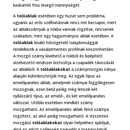
beáramló friss levegő mennyiségét.
A
tolóablak
esetében egy huzat sem probléma,
ugyanis az erős szélhatásnak nincs mit becsapni, mert
az ablakszárnyak a tokba vannak rögzítve, nincsenek
szabadon, mint egy hagyományos ablak esetében. A
tolóablak
kiváló hőszigetelő tulajdonsággal
rendelkezik a vasalatmentes profilnak köszönhetően.
A mozgó szárny kivehető a tokból és beépített
vízelvezető rendszer biztosítja a csapadék távozását
az ablakból. A
tolóablakokat
a szárnymozgás iránya
alapján különböztetjük meg. Az egyik típus az
emelőpaneles ablak, amelynek szárnyai függőlegesen
mozognak, ezen belül pedig még létezik két
nyílászáró típus, az emelő-, és két emelőpaneles
változat. Utóbbi esetében mindkét szárny
mozgatható. Az emelőpaneles ablak felső szárnya
rögzített, az alsó pedig mozgatható. A vízszintes
mozgású
tolóablakokat
olyan helyekhez ajánljuk,
ahol az adott szélesség nagyobb a magasságnál.