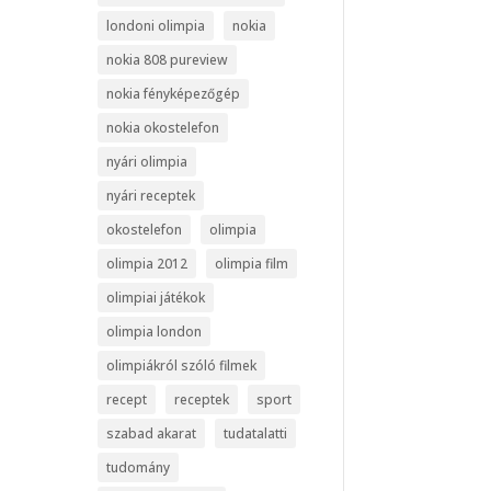
londoni olimpia
nokia
nokia 808 pureview
nokia fényképezőgép
nokia okostelefon
nyári olimpia
nyári receptek
okostelefon
olimpia
olimpia 2012
olimpia film
olimpiai játékok
olimpia london
olimpiákról szóló filmek
recept
receptek
sport
szabad akarat
tudatalatti
tudomány