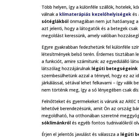
Több helyen, így a különféle szállók, hotelek,
válnak a
klímaterápiás kezelőhelyiségek
és 
sótéglákból
önmagában nem jut hatóanyag a sz
azt jelenti, hogy a látogatók és a betegek csak
megoldást keressünk, amely valóban hozzásegít
Egyre gyakrabban fedezhetünk fel különféle sz
létesítmények belső terén. Érdemes tisztában 
a funkciót, amire számítunk: az egyedülálló lát
látszólag hozzájárulnak
légúti betegségeink
szembesülhetünk azzal a ténnyel, hogy ez az id
járkálással, sétával lehet felkavarni – így váli
nem történik meg, így a só lényegében csak dís
Felnőtteket és gyermekeket is várunk az AREC t
lehetővé berendezésünk, amit Ön az ország bárm
megoldható, ha otthonában szeretné meggyógyít
sóklímánkról
és egyéb fontos tudnivalókról o
Érjen el jelentős javulást és válassza a
légúti 