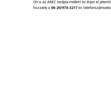
Ön is az AREC terápia mellett és érjen el jelentő
hozzánk a
06-20/974-3217
-es telefonszámunko