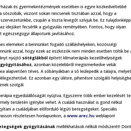
 kórházak és gyermekintézmények esetében is egyre közkedveltebbé
a sószobák, viszont sokan nincsenek tisztában azzal, hogy a
ervezetünkbe, csupán a tiszta levegőt szívjuk be. Ez tulajdonkép
 az idejüket fecsérlik a gyógyulás reményében. Fontos, hogy olyan
 egészségügyi állapotunk javításához.
ínes elemeket a bennünket fogadó szálláshelyeken, közösségi
lennünk azzal, hogy ezek az eszközök nem minden esetben töltik be 
ványt nyújtó
sótéglákból
épített klímaterápiás kezelőhelyiségek
 gyógyításához
, azonban közelebbről megismerkedve velük
ea alapvetően téves. A sóbányákban a só leülepedik a talajra, melye
k belélegezhetővé. Ez azonban egy ülésre, pihenésre szolgáló helyiségb
znek szolgál.
erápia egyedülállóságát nyújtva. Egyszerre több ember kezelését te
ely területén igénybe vehet. A családi használat is gond nélkül
ani a családjában előforduló légúti betegségeket. Speciális
lvasson részletesen honlapunkon, a
www.arec.hu
weblapon!
betegségek gyógyításának
mellékhatások nélküli módszerét! Dön