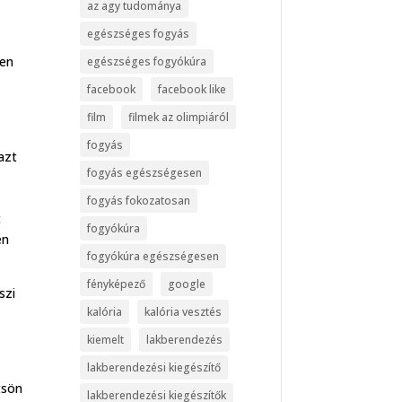
az agy tudománya
egészséges fogyás
pen
egészséges fogyókúra
facebook
facebook like
film
filmek az olimpiáról
fogyás
azt
fogyás egészségesen
fogyás fokozatosan
t
fogyókúra
en
fogyókúra egészségesen
fényképező
google
szi
kalória
kalória vesztés
kiemelt
lakberendezés
lakberendezési kiegészítő
tsön
lakberendezési kiegészítők