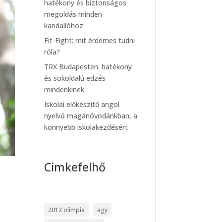
hatékony és biztonságos
megoldás minden
kandallóhoz
Fit-Fight: mit érdemes tudni
róla?
TRX Budapesten: hatékony
és sokoldalú edzés
mindenkinek
Iskolai előkészítő angol
nyelvű magánóvodánkban, a
könnyebb iskolakezdésért
Cimkefelhő
2012 olimpia
agy