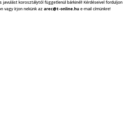
s javulást korosztálytól függetlenül bárkinél! Kérdéseivel forduljon
n vagy írjon nekünk az
arec@t-online.hu
e-mail címünkre!