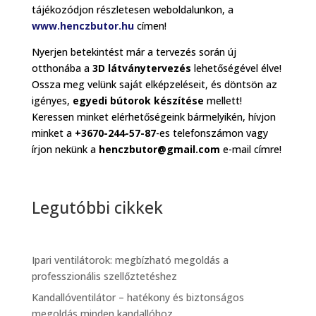
tájékozódjon részletesen weboldalunkon, a
www.henczbutor.hu
címen!
Nyerjen betekintést már a tervezés során új
otthonába a
3D látványtervezés
lehetőségével élve!
Ossza meg velünk saját elképzeléseit, és döntsön az
igényes,
egyedi bútorok készítése
mellett!
Keressen minket elérhetőségeink bármelyikén, hívjon
minket a
+3670-244-57-87
-es telefonszámon vagy
írjon nekünk a
henczbutor@gmail.com
e-mail címre!
Legutóbbi cikkek
Ipari ventilátorok: megbízható megoldás a
professzionális szellőztetéshez
Kandallóventilátor – hatékony és biztonságos
megoldás minden kandallóhoz