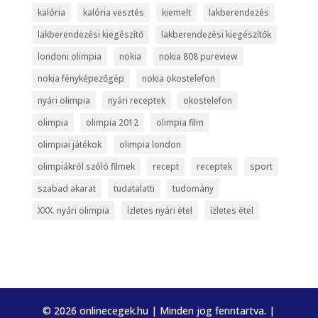
kalória
kalória vesztés
kiemelt
lakberendezés
lakberendezési kiegészítő
lakberendezési kiegészítők
londoni olimpia
nokia
nokia 808 pureview
nokia fényképezőgép
nokia okostelefon
nyári olimpia
nyári receptek
okostelefon
olimpia
olimpia 2012
olimpia film
olimpiai játékok
olimpia london
olimpiákról szóló filmek
recept
receptek
sport
szabad akarat
tudatalatti
tudomány
XXX. nyári olimpia
ízletes nyári étel
ízletes étel
© 2026 onlinecegek.hu | Minden jog fenntartva. |