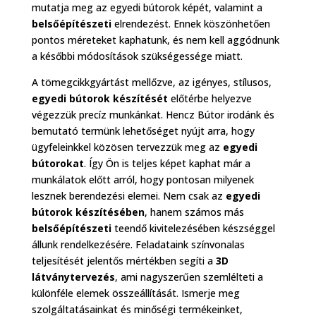
mutatja meg az egyedi bútorok képét, valamint a
belsőépítészeti
elrendezést. Ennek köszönhetően
pontos méreteket kaphatunk, és nem kell aggódnunk
a későbbi módosítások szükségessége miatt.
A tömegcikkgyártást mellőzve, az igényes, stílusos,
egyedi bútorok készítését
előtérbe helyezve
végezzük precíz munkánkat. Hencz Bútor irodánk és
bemutató termünk lehetőséget nyújt arra, hogy
ügyfeleinkkel közösen tervezzük meg az
egyedi
bútorokat
. Így Ön is teljes képet kaphat már a
munkálatok előtt arról, hogy pontosan milyenek
lesznek berendezési elemei. Nem csak az
egyedi
bútorok készítésében
, hanem számos más
belsőépítészeti
teendő kivitelezésében készséggel
állunk rendelkezésére. Feladataink színvonalas
teljesítését jelentős mértékben segíti a
3D
látványtervezés
, ami nagyszerűen szemlélteti a
különféle elemek összeállítását. Ismerje meg
szolgáltatásainkat és minőségi termékeinket,