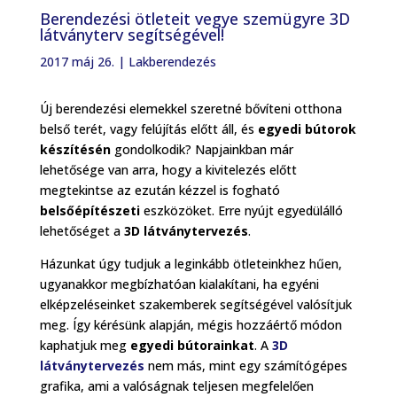
Berendezési ötleteit vegye szemügyre 3D
látványterv segítségével!
2017 máj 26.
|
Lakberendezés
Új berendezési elemekkel szeretné bővíteni otthona
belső terét, vagy felújítás előtt áll, és
egyedi bútorok
készítésén
gondolkodik? Napjainkban már
lehetősége van arra, hogy a kivitelezés előtt
megtekintse az ezután kézzel is fogható
belsőépítészeti
eszközöket. Erre nyújt egyedülálló
lehetőséget a
3D látványtervezés
.
Házunkat úgy tudjuk a leginkább ötleteinkhez hűen,
ugyanakkor megbízhatóan kialakítani, ha egyéni
elképzeléseinket szakemberek segítségével valósítjuk
meg. Így kérésünk alapján, mégis hozzáértő módon
kaphatjuk meg
egyedi bútorainkat
. A
3D
látványtervezés
nem más, mint egy számítógépes
grafika, ami a valóságnak teljesen megfelelően