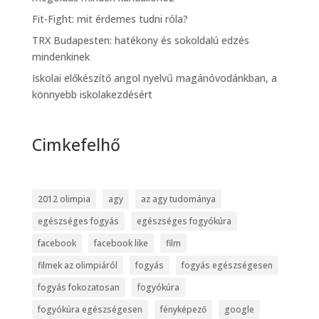
Fit-Fight: mit érdemes tudni róla?
TRX Budapesten: hatékony és sokoldalú edzés
mindenkinek
Iskolai előkészítő angol nyelvű magánóvodánkban, a
könnyebb iskolakezdésért
Cimkefelhő
2012 olimpia
agy
az agy tudománya
egészséges fogyás
egészséges fogyókúra
facebook
facebook like
film
filmek az olimpiáról
fogyás
fogyás egészségesen
fogyás fokozatosan
fogyókúra
fogyókúra egészségesen
fényképező
google