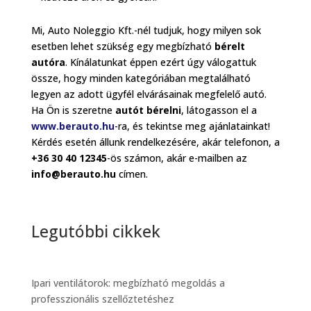
Mi, Auto Noleggio Kft.-nél tudjuk, hogy milyen sok
esetben lehet szükség egy megbízható
bérelt
autóra
. Kínálatunkat éppen ezért úgy válogattuk
össze, hogy minden kategóriában megtalálható
legyen az adott ügyfél elvárásainak megfelelő autó.
Ha Ön is szeretne
autót bérelni
, látogasson el a
www.berauto.hu
-ra, és tekintse meg ajánlatainkat!
Kérdés esetén állunk rendelkezésére, akár telefonon, a
+36 30 40 12345
-ös számon, akár e-mailben az
info@berauto.hu
címen.
Legutóbbi cikkek
Ipari ventilátorok: megbízható megoldás a
professzionális szellőztetéshez