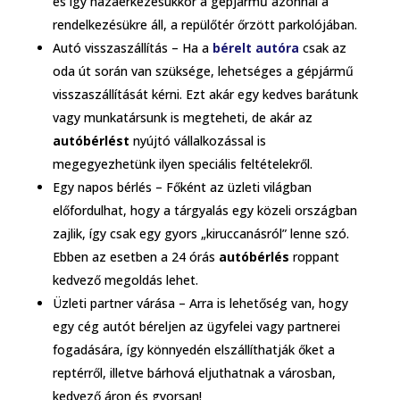
és így hazaérkezésükkor a gépjármű azonnal a
rendelkezésükre áll, a repülőtér őrzött parkolójában.
Autó visszaszállítás – Ha a
bérelt autóra
csak az
oda út során van szüksége, lehetséges a gépjármű
visszaszállítását kérni. Ezt akár egy kedves barátunk
vagy munkatársunk is megteheti, de akár az
autóbérlést
nyújtó vállalkozással is
megegyezhetünk ilyen speciális feltételekről.
Egy napos bérlés – Főként az üzleti világban
előfordulhat, hogy a tárgyalás egy közeli országban
zajlik, így csak egy gyors „kiruccanásról” lenne szó.
Ebben az esetben a 24 órás
autóbérlés
roppant
kedvező megoldás lehet.
Üzleti partner várása – Arra is lehetőség van, hogy
egy cég autót béreljen az ügyfelei vagy partnerei
fogadására, így könnyedén elszállíthatják őket a
reptérről, illetve bárhová eljuthatnak a városban,
kedvező áron és gyorsan!