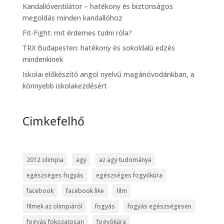
Kandallóventilátor – hatékony és biztonságos
megoldás minden kandallóhoz
Fit-Fight: mit érdemes tudni róla?
TRX Budapesten: hatékony és sokoldalú edzés
mindenkinek
Iskolai előkészítő angol nyelvű magánóvodánkban, a
könnyebb iskolakezdésért
Cimkefelhő
2012 olimpia
agy
az agy tudománya
egészséges fogyás
egészséges fogyókúra
facebook
facebook like
film
filmek az olimpiáról
fogyás
fogyás egészségesen
fogyás fokozatosan
fogyókúra