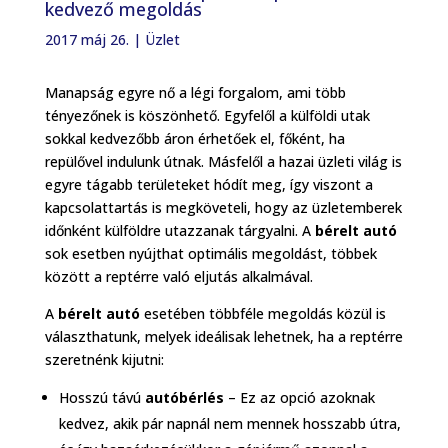
kedvező megoldás
2017 máj 26.
|
Üzlet
Manapság egyre nő a légi forgalom, ami több
tényezőnek is köszönhető. Egyfelől a külföldi utak
sokkal kedvezőbb áron érhetőek el, főként, ha
repülővel indulunk útnak. Másfelől a hazai üzleti világ is
egyre tágabb területeket hódít meg, így viszont a
kapcsolattartás is megköveteli, hogy az üzletemberek
időnként külföldre utazzanak tárgyalni. A
bérelt autó
sok esetben nyújthat optimális megoldást, többek
között a reptérre való eljutás alkalmával.
A
bérelt autó
esetében többféle megoldás közül is
választhatunk, melyek ideálisak lehetnek, ha a reptérre
szeretnénk kijutni:
Hosszú távú
autóbérlés
– Ez az opció azoknak
kedvez, akik pár napnál nem mennek hosszabb útra,