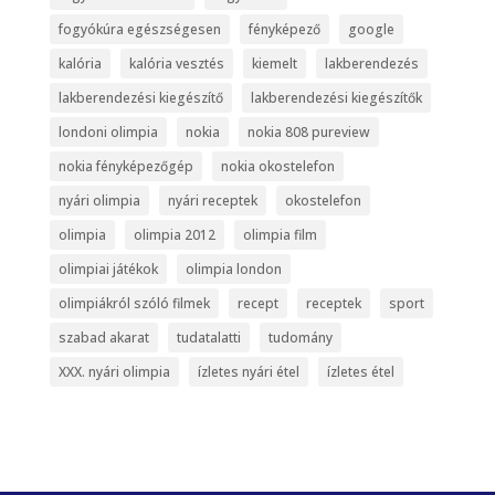
fogyókúra egészségesen
fényképező
google
kalória
kalória vesztés
kiemelt
lakberendezés
lakberendezési kiegészítő
lakberendezési kiegészítők
londoni olimpia
nokia
nokia 808 pureview
nokia fényképezőgép
nokia okostelefon
nyári olimpia
nyári receptek
okostelefon
olimpia
olimpia 2012
olimpia film
olimpiai játékok
olimpia london
olimpiákról szóló filmek
recept
receptek
sport
szabad akarat
tudatalatti
tudomány
XXX. nyári olimpia
ízletes nyári étel
ízletes étel