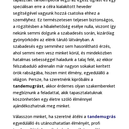
speciálisan erre a célra kialakított heveder
segítségével vagyunk hozzá csatolva ehhez a
személyhez. Ez természetesen teljesen biztonságos,
a rögzítésben a hibalehetőség esélye nulla, viszont így
nekünk semmi dolgunk a szabadesés során, kizárólag
gyönyörködni az elénk táruló látványban. A
szabadesés egy semmihez sem hasonlítható érzés,
ahol semmi nem vesz minket körül, és mindeközben
hatalmas sebességgel haladunk a talaj felé, az ekkor
felszabaduló adrenalin már nagyon sokakat kerített
örök rabságába, hiszen mint élmény, egyedülálló a
világon. Persze, ha szeretnénk kipróbálni a
tandemugrást
, akkor érdemes olyan szakembereket
megbíznunk a feladattal, akik tapasztalatuknak
köszönhetően egy életre szóló élménnyel
ajándékozhatnak meg minket.
Válasszon minket, ha szeretné átélni a
tandemugrás
egyedülálló és utánozhatatlan élményét, profi