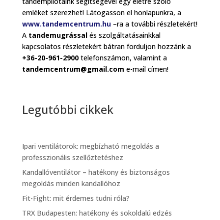
tandempilótáink segítségével egy életre szóló
emléket szerezhet! Látogasson el honlapunkra, a
www.tandemcentrum.hu
–ra a további részletekért!
A
tandemugrással
és szolgáltatásainkkal
kapcsolatos részletekért bátran forduljon hozzánk a
+36-20-961-2900
telefonszámon, valamint a
tandemcentrum@gmail.com
e-mail címen!
Legutóbbi cikkek
Ipari ventilátorok: megbízható megoldás a
professzionális szellőztetéshez
Kandallóventilátor – hatékony és biztonságos
megoldás minden kandallóhoz
Fit-Fight: mit érdemes tudni róla?
TRX Budapesten: hatékony és sokoldalú edzés