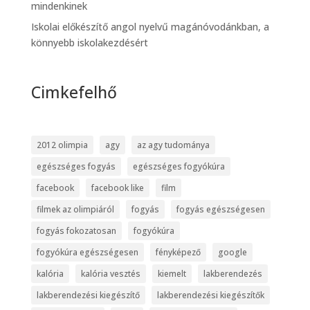
mindenkinek
Iskolai előkészítő angol nyelvű magánóvodánkban, a
könnyebb iskolakezdésért
Cimkefelhő
2012 olimpia
agy
az agy tudománya
egészséges fogyás
egészséges fogyókúra
facebook
facebook like
film
filmek az olimpiáról
fogyás
fogyás egészségesen
fogyás fokozatosan
fogyókúra
fogyókúra egészségesen
fényképező
google
kalória
kalória vesztés
kiemelt
lakberendezés
lakberendezési kiegészítő
lakberendezési kiegészítők