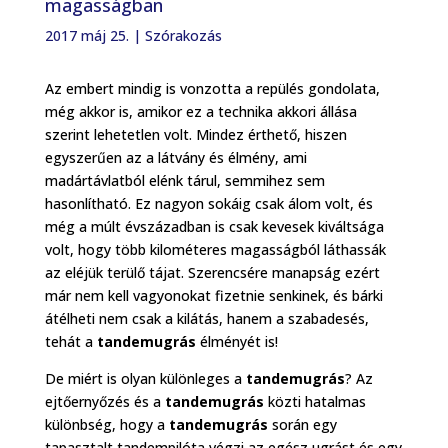
magasságban
2017 máj 25.
|
Szórakozás
Az embert mindig is vonzotta a repülés gondolata,
még akkor is, amikor ez a technika akkori állása
szerint lehetetlen volt. Mindez érthető, hiszen
egyszerűen az a látvány és élmény, ami
madártávlatból elénk tárul, semmihez sem
hasonlítható. Ez nagyon sokáig csak álom volt, és
még a múlt évszázadban is csak kevesek kiváltsága
volt, hogy több kilométeres magasságból láthassák
az eléjük terülő tájat. Szerencsére manapság ezért
már nem kell vagyonokat fizetnie senkinek, és bárki
átélheti nem csak a kilátás, hanem a szabadesés,
tehát a
tandemugrás
élményét is!
De miért is olyan különleges a
tandemugrás
? Az
ejtőernyőzés és a
tandemugrás
közti hatalmas
különbség, hogy a
tandemugrás
során egy
tapasztalt tandempilóta végzi az egész ugrást és egy