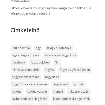
mindenkinek
Iskolai előkészítő angol nyelvű magánóvodánkban, a
könnyebb iskolakezdésért
Cimkefelhő
2012 olimpia
agy
az agy tudománya
egészséges fogyás
egészséges fogyókúra
facebook
facebook like
film
filmek az olimpiáról
fogyás
fogyás egészségesen
fogyás fokozatosan
fogyókúra
fogyókúra egészségesen
fényképező
google
kalória
kalória vesztés
kiemelt
lakberendezés
lakberendezési kiegészítő
lakberendezési kiegészítők