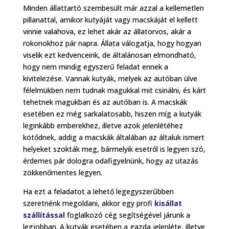
Minden állattartó szembesült már azzal a kellemetlen
pillanattal, amikor kutyáját vagy macskáját el kellett
vinnie valahova, ez lehet akár az állatorvos, akár a
rokonokhoz pár napra. Állata válogatja, hogy hogyan
viselik ezt kedvenceink, de általánosan elmondható,
hogy nem mindig egyszerű feladat ennek a
kivitelezése. Vannak kutyák, melyek az autóban ülve
félelmükben nem tudnak magukkal mit csinálni, és kárt
tehetnek magukban és az autóban is. A macskák
esetében ez még sarkalatosabb, hiszen míg a kutyák
leginkább emberekhez, illetve azok jelenlétéhez
kötődnek, addig a macskák általában az általuk ismert
helyeket szokták meg, bármelyik esetről is legyen szó,
érdemes pár dologra odafigyelnünk, hogy az utazás
zökkenőmentes legyen.
Ha ezt a feladatot a lehető legegyszerűbben
szeretnénk megoldani, akkor egy profi
kisállat
szállítással
foglalkozó cég segítségével járunk a
legjobban. A kutyák esetében a gazda jelenléte, illetve