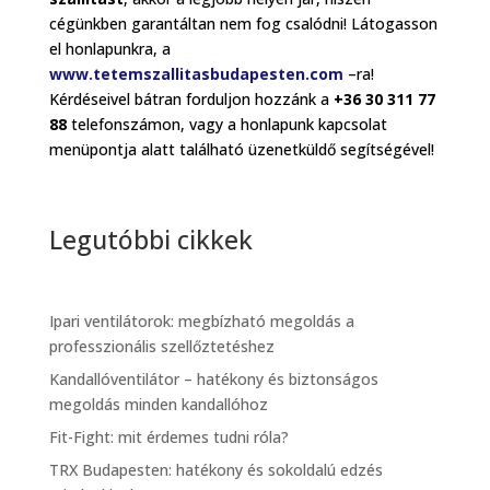
cégünkben garantáltan nem fog csalódni! Látogasson
el honlapunkra, a
www.tetemszallitasbudapesten.com
–ra!
Kérdéseivel bátran forduljon hozzánk a
+36 30 311 77
88
telefonszámon, vagy a honlapunk kapcsolat
menüpontja alatt található üzenetküldő segítségével!
Legutóbbi cikkek
Ipari ventilátorok: megbízható megoldás a
professzionális szellőztetéshez
Kandallóventilátor – hatékony és biztonságos
megoldás minden kandallóhoz
Fit-Fight: mit érdemes tudni róla?
TRX Budapesten: hatékony és sokoldalú edzés