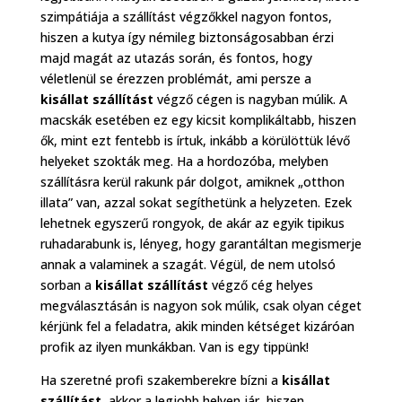
szimpátiája a szállítást végzőkkel nagyon fontos,
hiszen a kutya így némileg biztonságosabban érzi
majd magát az utazás során, és fontos, hogy
véletlenül se érezzen problémát, ami persze a
kisállat szállítást
végző cégen is nagyban múlik. A
macskák esetében ez egy kicsit komplikáltabb, hiszen
ők, mint ezt fentebb is írtuk, inkább a körülöttük lévő
helyeket szokták meg. Ha a hordozóba, melyben
szállításra kerül rakunk pár dolgot, amiknek „otthon
illata” van, azzal sokat segíthetünk a helyzeten. Ezek
lehetnek egyszerű rongyok, de akár az egyik tipikus
ruhadarabunk is, lényeg, hogy garantáltan megismerje
annak a valaminek a szagát. Végül, de nem utolsó
sorban a
kisállat szállítást
végző cég helyes
megválasztásán is nagyon sok múlik, csak olyan céget
kérjünk fel a feladatra, akik minden kétséget kizáróan
profik az ilyen munkákban. Van is egy tippünk!
Ha szeretné profi szakemberekre bízni a
kisállat
szállítást
, akkor a legjobb helyen jár, hiszen