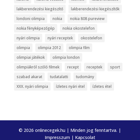
lakberendezési kiegészítő
lakberendezési kiegészítők
londoni olimpia
nokia
nokia 808 pureview
nokia fényképezőgép
nokia okostelefon
nyári olimpia
nyári receptek
okostelefon
olimpia
olimpia 2012
olimpia film
olimpiai játékok
olimpia london
olimpiákról szóló filmek
recept
receptek
sport
szabad akarat
tudatalatti
tudomány
XXX. nyári olimpia
ízletes nyári étel
ízletes étel
© 2026 onlinecegek.hu | Minden jog fenntartva. |
Impresszum
|
Kapcsolat