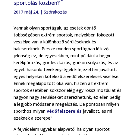
sportolás közben?
2017 máj 24.
|
Szórakozás
Vannak olyan sportágak, az esetek döntő
többségében extrém sportok, melyekben fokozott
veszélye van a különböző sérüléseknek és
baleseteknek. Persze minden sportágban létező
jelenség ez, de egyesekben, mint például a hegyi
kerékpározás, gördeszkázás, görkorcsolyázás, és az
egyéb hasonló tevékenységek kifejezetten javallott,
egyes helyeken kötelező a védőfelszerelések viselése.
Ennek megalapozott oka van, hiszen az extrém
sportok esetében sokszor elég egy rossz mozdulat és
nagyon nagy sérüléseket szerezhetünk, ez ellen pedig
a legjobb módszer a megelőzés. De pontosan milyen
sporthoz milyen
védőfelszerelés
javallott, és mi
ezeknek a szerepe?
A fejvédelem ugyebár alapvető, ha olyan sportot