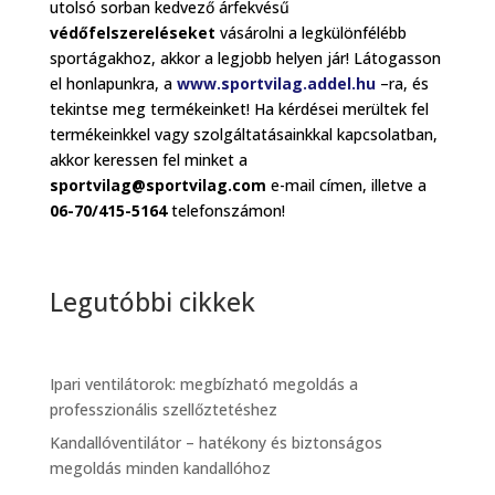
utolsó sorban kedvező árfekvésű
védőfelszereléseket
vásárolni a legkülönfélébb
sportágakhoz, akkor a legjobb helyen jár! Látogasson
el honlapunkra, a
www.sportvilag.addel.hu
–ra, és
tekintse meg termékeinket! Ha kérdései merültek fel
termékeinkkel vagy szolgáltatásainkkal kapcsolatban,
akkor keressen fel minket a
sportvilag@sportvilag.com
e-mail címen, illetve a
06-70/415-5164
telefonszámon!
Legutóbbi cikkek
Ipari ventilátorok: megbízható megoldás a
professzionális szellőztetéshez
Kandallóventilátor – hatékony és biztonságos
megoldás minden kandallóhoz