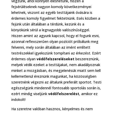
végzünk, ahol könnyen eleshetünk, hiszen a
fejsérüléseknek nagyon komoly következményei
lehetnek, viszont az egyéb testtájaink óvására is
érdemes komoly figyelmet fektetnünk. Esés közben a
fejünk után általában a térdünk, kezünk és a
könyökünk sérül a legnagyobb valószínűséggel.
Hiszen amint az agyunk kapcsol, hogy el fogunk esni,
azonnal reflexszerűen olyan pozíciót próbálunk meg
felvenni, mely során általában az imént említett
testrészekkel igyekszünk tompítani az érkezést. Ezért
érdemes olyan
védőfelszereléseket
beszereznünk,
melyek védik ezeket a testtájakat, nem akadályoznak
minket a mozgásban, és megjelenésük miatt sem kell
kellemetlenül éreznünk magunkat, ha közösségben
szeretnénk végezni az általunk preferált sportot. Testi
egészségünk mindennél fontosabb sportolás során is,
ezért mindig viseljünk
védőfelszerelést
, amikor ez
indokolt!
Ha szeretne valóban hasznos, kényelmes és nem