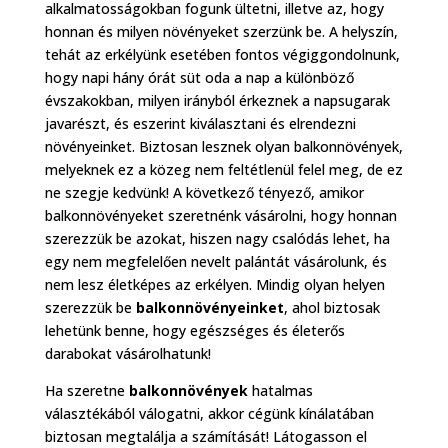
alkalmatosságokban fogunk ültetni, illetve az, hogy
honnan és milyen növényeket szerzünk be. A helyszín,
tehát az erkélyünk esetében fontos végiggondolnunk,
hogy napi hány órát süt oda a nap a különböző
évszakokban, milyen irányból érkeznek a napsugarak
javarészt, és eszerint kiválasztani és elrendezni
növényeinket. Biztosan lesznek olyan balkonnövények,
melyeknek ez a közeg nem feltétlenül felel meg, de ez
ne szegje kedvünk! A következő tényező, amikor
balkonnövényeket szeretnénk vásárolni, hogy honnan
szerezzük be azokat, hiszen nagy csalódás lehet, ha
egy nem megfelelően nevelt palántát vásárolunk, és
nem lesz életképes az erkélyen. Mindig olyan helyen
szerezzük be
balkonnövényeinket
, ahol biztosak
lehetünk benne, hogy egészséges és életerős
darabokat vásárolhatunk!
Ha szeretne
balkonnövények
hatalmas
választékából válogatni, akkor cégünk kínálatában
biztosan megtalálja a számítását! Látogasson el