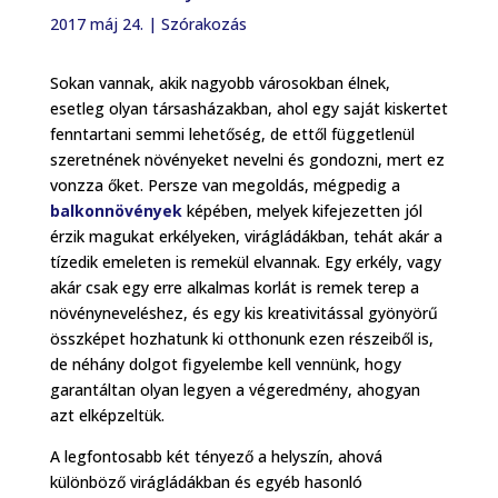
2017 máj 24.
|
Szórakozás
Sokan vannak, akik nagyobb városokban élnek,
esetleg olyan társasházakban, ahol egy saját kiskertet
fenntartani semmi lehetőség, de ettől függetlenül
szeretnének növényeket nevelni és gondozni, mert ez
vonzza őket. Persze van megoldás, mégpedig a
balkonnövények
képében, melyek kifejezetten jól
érzik magukat erkélyeken, virágládákban, tehát akár a
tízedik emeleten is remekül elvannak. Egy erkély, vagy
akár csak egy erre alkalmas korlát is remek terep a
növényneveléshez, és egy kis kreativitással gyönyörű
összképet hozhatunk ki otthonunk ezen részeiből is,
de néhány dolgot figyelembe kell vennünk, hogy
garantáltan olyan legyen a végeredmény, ahogyan
azt elképzeltük.
A legfontosabb két tényező a helyszín, ahová
különböző virágládákban és egyéb hasonló