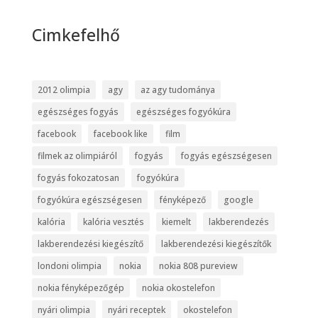
Cimkefelhő
2012 olimpia
agy
az agy tudománya
egészséges fogyás
egészséges fogyókúra
facebook
facebook like
film
filmek az olimpiáról
fogyás
fogyás egészségesen
fogyás fokozatosan
fogyókúra
fogyókúra egészségesen
fényképező
google
kalória
kalória vesztés
kiemelt
lakberendezés
lakberendezési kiegészítő
lakberendezési kiegészítők
londoni olimpia
nokia
nokia 808 pureview
nokia fényképezőgép
nokia okostelefon
nyári olimpia
nyári receptek
okostelefon