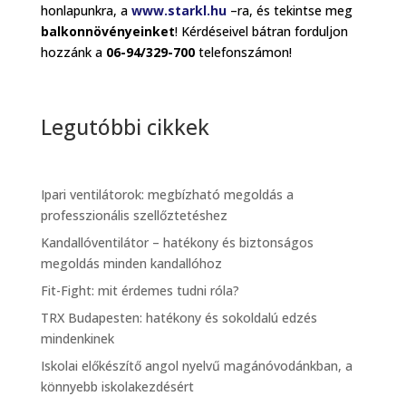
honlapunkra, a
www.starkl.hu
–ra, és tekintse meg
balkonnövényeinket
! Kérdéseivel bátran forduljon
hozzánk a
06-94/329-700
telefonszámon!
Legutóbbi cikkek
Ipari ventilátorok: megbízható megoldás a
professzionális szellőztetéshez
Kandallóventilátor – hatékony és biztonságos
megoldás minden kandallóhoz
Fit-Fight: mit érdemes tudni róla?
TRX Budapesten: hatékony és sokoldalú edzés
mindenkinek
Iskolai előkészítő angol nyelvű magánóvodánkban, a
könnyebb iskolakezdésért