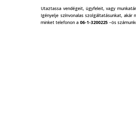
Utaztassa vendégeit, ügyfeleit, vagy munkatá
Igényelje színvonalas szolgáltatásunkat, akár
minket telefonon a
06-1-3200225
–ös számunko