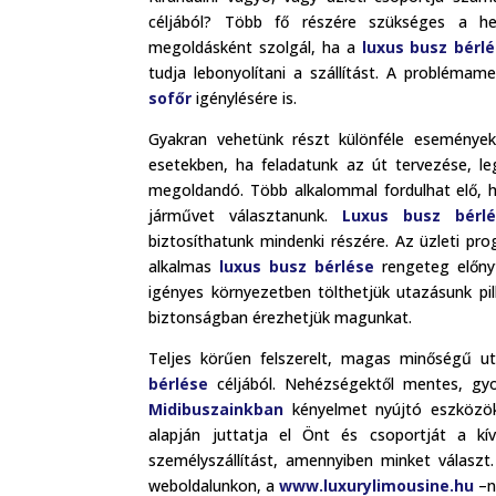
céljából? Több fő részére szükséges a he
megoldásként szolgál, ha a
luxus busz bérl
tudja lebonyolítani a szállítást. A problém
sofőr
igénylésére is.
Gyakran vehetünk részt különféle eseménye
esetekben, ha feladatunk az út tervezése, l
megoldandó. Több alkalommal fordulhat elő, 
járművet választanunk.
Luxus busz bérlé
biztosíthatunk mindenki részére. Az üzleti pr
alkalmas
luxus busz bérlése
rengeteg előnyt
igényes környezetben tölthetjük utazásunk pil
biztonságban érezhetjük magunkat.
Teljes körűen felszerelt, magas minőségű ut
bérlése
céljából. Nehézségektől mentes, gyor
Midibuszainkban
kényelmet nyújtó eszközök
alapján juttatja el Önt és csoportját a k
személyszállítást, amennyiben minket választ
weboldalunkon, a
www.luxurylimousine.hu
–n