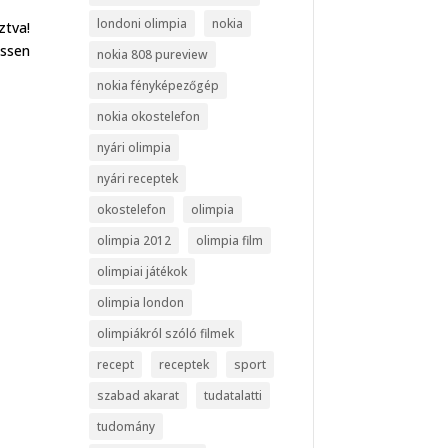
londoni olimpia
nokia
ztva!
essen
nokia 808 pureview
nokia fényképezőgép
nokia okostelefon
nyári olimpia
nyári receptek
okostelefon
olimpia
olimpia 2012
olimpia film
olimpiai játékok
olimpia london
olimpiákról szóló filmek
recept
receptek
sport
szabad akarat
tudatalatti
tudomány