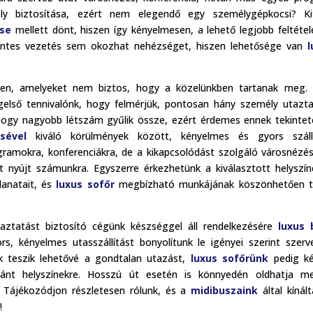
ly biztosítása, ezért nem elegendő egy személygépkocsi? Ki
ése
mellett dönt, hiszen így kényelmesen, a lehető legjobb feltétel
amentes vezetés sem okozhat nehézséget, hiszen lehetősége van
l
ken, amelyeket nem biztos, hogy a közelünkben tartanak meg. 
egelső tennivalónk, hogy felmérjük, pontosan hány személy utazt
hogy nagyobb létszám gyűlik össze, ezért érdemes ennek tekinte
sével
kiváló körülmények között, kényelmes és gyors szállí
ogramokra, konferenciákra, de a kikapcsolódást szolgáló városnézés
 nyújt számunkra. Egyszerre érkezhetünk a kiválasztott helyszín
lanatait, és
luxus sofőr
megbízható munkájának köszönhetően te
aztatást biztosító cégünk készséggel áll rendelkezésére
luxus 
s, kényelmes utasszállítást bonyolítunk le igényei szerint szerv
 teszik lehetővé a gondtalan utazást,
luxus sofőrünk
pedig ké
ívánt helyszínekre. Hosszú út esetén is könnyedén oldhatja m
. Tájékozódjon részletesen rólunk, és a
midibuszaink
által kínált
!