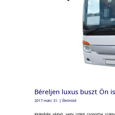
Béreljen luxus buszt Ön is
2017 márc 31.
|
Életmód
Kirándulni vágyó, vagy üzleti csoportja szá