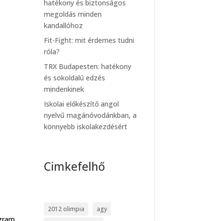
hatékony és biztonságos
megoldás minden
kandallóhoz
Fit-Fight: mit érdemes tudni
róla?
TRX Budapesten: hatékony
és sokoldalú edzés
mindenkinek
Iskolai előkészítő angol
nyelvű magánóvodánkban, a
könnyebb iskolakezdésért
Cimkefelhő
2012 olimpia
agy
ogram