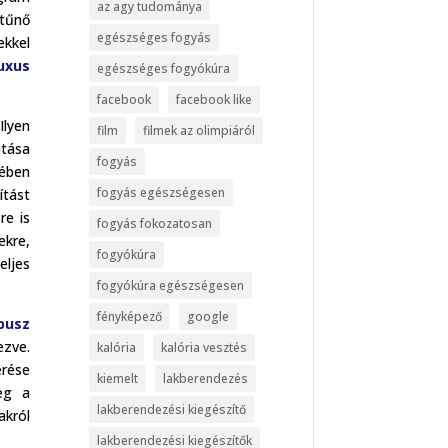
az agy tudománya
tűnő
egészséges fogyás
ekkel
uxus
egészséges fogyókúra
facebook
facebook like
Ilyen
film
filmek az olimpiáról
atása
fogyás
tében
fogyás egészségesen
tást
re is
fogyás fokozatosan
ekre,
fogyókúra
ljes
fogyókúra egészségesen
fényképező
google
busz
ezve.
kalória
kalória vesztés
rése
kiemelt
lakberendezés
eg a
lakberendezési kiegészítő
akról
lakberendezési kiegészítők