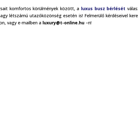
rsait komfortos körülmények között, a
luxus busz bérlését
válas
 nagy létszámú utazóközönség esetén is! Felmerülő kérdéseivel ker
n, vagy e-mailben a
luxury@t-online.hu
–n!