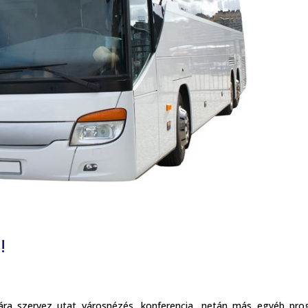
!
mára szervez utat városnézés, konferencia, netán más egyéb pr