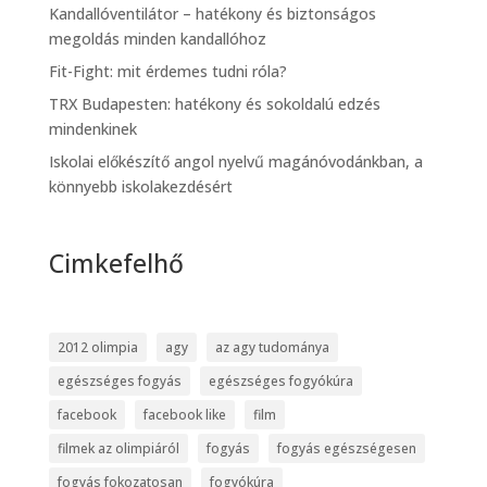
Kandallóventilátor – hatékony és biztonságos
megoldás minden kandallóhoz
Fit-Fight: mit érdemes tudni róla?
TRX Budapesten: hatékony és sokoldalú edzés
mindenkinek
Iskolai előkészítő angol nyelvű magánóvodánkban, a
könnyebb iskolakezdésért
Cimkefelhő
2012 olimpia
agy
az agy tudománya
egészséges fogyás
egészséges fogyókúra
facebook
facebook like
film
filmek az olimpiáról
fogyás
fogyás egészségesen
fogyás fokozatosan
fogyókúra