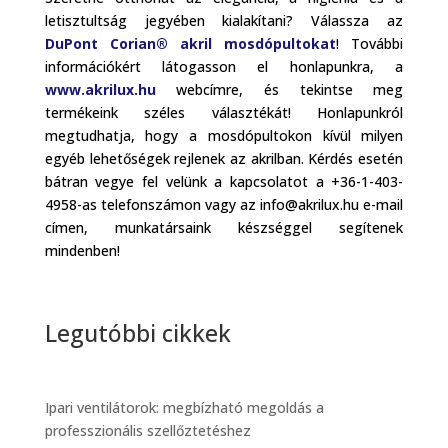
letisztultság jegyében kialakítani? Válassza az
DuPont Corian®
akril mosdópultokat
! További
információkért látogasson el honlapunkra, a
www.akrilux.hu
webcímre, és tekintse meg
termékeink széles választékát! Honlapunkról
megtudhatja, hogy a mosdópultokon kívül milyen
egyéb lehetőségek rejlenek az akrilban. Kérdés esetén
bátran vegye fel velünk a kapcsolatot a +36-1-403-
4958-as telefonszámon vagy az info@akrilux.hu e-mail
címen, munkatársaink készséggel segítenek
mindenben!
Legutóbbi cikkek
Ipari ventilátorok: megbízható megoldás a
professzionális szellőztetéshez