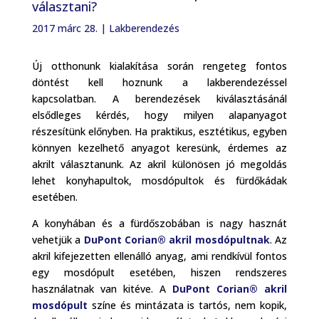
választani?
2017 márc 28.
|
Lakberendezés
Új otthonunk kialakítása során rengeteg fontos
döntést kell hoznunk a lakberendezéssel
kapcsolatban. A berendezések kiválasztásánál
elsődleges kérdés, hogy milyen alapanyagot
részesítünk előnyben. Ha praktikus, esztétikus, egyben
könnyen kezelhető anyagot keresünk, érdemes az
akrilt választanunk. Az akril különösen jó megoldás
lehet konyhapultok, mosdópultok és fürdőkádak
esetében.
A konyhában és a fürdőszobában is nagy hasznát
vehetjük a
DuPont Corian®
akril mosdópultnak
. Az
akril kifejezetten ellenálló anyag, ami rendkívül fontos
egy mosdópult esetében, hiszen rendszeres
használatnak van kitéve. A
DuPont Corian®
akril
mosdópult
színe és mintázata is tartós, nem kopik,