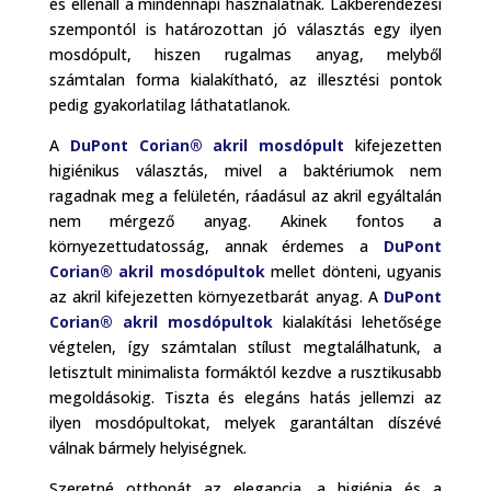
és ellenáll a mindennapi használatnak. Lakberendezési
szempontól is határozottan jó választás egy ilyen
mosdópult, hiszen rugalmas anyag, melyből
számtalan forma kialakítható, az illesztési pontok
pedig gyakorlatilag láthatatlanok.
A
DuPont Corian®
akril mosdópult
kifejezetten
higiénikus választás, mivel a baktériumok nem
ragadnak meg a felületén, ráadásul az akril egyáltalán
nem mérgező anyag. Akinek fontos a
környezettudatosság, annak érdemes a
DuPont
Corian®
akril mosdópultok
mellet dönteni, ugyanis
az akril kifejezetten környezetbarát anyag. A
DuPont
Corian®
akril mosdópultok
kialakítási lehetősége
végtelen, így számtalan stílust megtalálhatunk, a
letisztult minimalista formáktól kezdve a rusztikusabb
megoldásokig. Tiszta és elegáns hatás jellemzi az
ilyen mosdópultokat, melyek garantáltan díszévé
válnak bármely helyiségnek.
Szeretné otthonát az elegancia, a higiénia és a