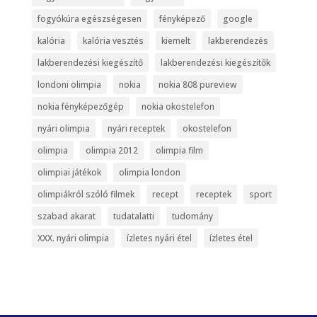
fogyókúra egészségesen
fényképező
google
kalória
kalória vesztés
kiemelt
lakberendezés
lakberendezési kiegészítő
lakberendezési kiegészítők
londoni olimpia
nokia
nokia 808 pureview
nokia fényképezőgép
nokia okostelefon
nyári olimpia
nyári receptek
okostelefon
olimpia
olimpia 2012
olimpia film
olimpiai játékok
olimpia london
olimpiákról szóló filmek
recept
receptek
sport
szabad akarat
tudatalatti
tudomány
XXX. nyári olimpia
ízletes nyári étel
ízletes étel