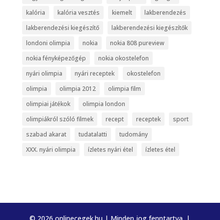
kalória
kalória vesztés
kiemelt
lakberendezés
lakberendezési kiegészítő
lakberendezési kiegészítők
londoni olimpia
nokia
nokia 808 pureview
nokia fényképezőgép
nokia okostelefon
nyári olimpia
nyári receptek
okostelefon
olimpia
olimpia 2012
olimpia film
olimpiai játékok
olimpia london
olimpiákról szóló filmek
recept
receptek
sport
szabad akarat
tudatalatti
tudomány
XXX. nyári olimpia
ízletes nyári étel
ízletes étel
© 2026 onlinecegek.hu | Minden jog fenntartva. |