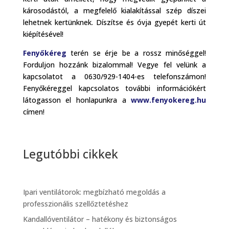
károsodástól, a megfelelő kialakítással szép díszei
lehetnek kertünknek. Díszítse és óvja gyepét kerti út
kiépítésével!
Fenyőkéreg
terén se érje be a rossz minőséggel!
Forduljon hozzánk bizalommal! Vegye fel velünk a
kapcsolatot a 0630/929-1404-es telefonszámon!
Fenyőkéreggel kapcsolatos további információkért
látogasson el honlapunkra a
www.fenyokereg.hu
címen!
Legutóbbi cikkek
Ipari ventilátorok: megbízható megoldás a
professzionális szellőztetéshez
Kandallóventilátor – hatékony és biztonságos