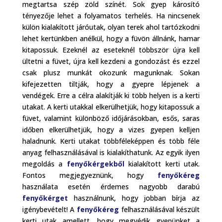
megtartsa szép zöld színét. Sok gyep károsító
tényezője lehet a folyamatos terhelés. Ha nincsenek
külön kialakított járóutak, olyan terek ahol tartózkodni
lehet kertünkben anélkül, hogy a füvön állnánk, hamar
kitapossuk. Ezeknél az eseteknél többször újra kell
ültetni a füvet, újra kell kezdeni a gondozást és ezzel
csak plusz munkát okozunk magunknak. Sokan
kifejezetten tiltják, hogy a gyepre lépjenek a
vendégek. Erre a célra alakítják ki több helyen is a kerti
utakat. A kerti utakkal elkerülhetjük, hogy kitapossuk a
füvet, valamint különböző időjárásokban, esős, saras
időben elkerülhetjük, hogy a vizes gyepen kelljen
haladnunk. Kerti utakat többféleképpen és több féle
anyag felhasználásával is kialakíthatunk. Az egyik ilyen
megoldás a
fenyőkérgekből
kialakított kerti utak.
Fontos megjegyeznünk, hogy
fenyőkéreg
használata esetén érdemes nagyobb darabú
fenyőkérget
használnunk, hogy jobban bírja az
igénybevételt! A
fenyőkéreg
felhasználásával készült
kerti utak amellett, hogy megvédik gyepünket a