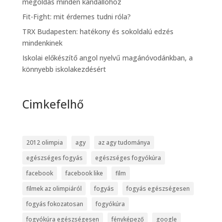
megoldás minden kandallóhoz
Fit-Fight: mit érdemes tudni róla?
TRX Budapesten: hatékony és sokoldalú edzés
mindenkinek
Iskolai előkészítő angol nyelvű magánóvodánkban, a
könnyebb iskolakezdésért
Cimkefelhő
2012 olimpia
agy
az agy tudománya
egészséges fogyás
egészséges fogyókúra
facebook
facebook like
film
filmek az olimpiáról
fogyás
fogyás egészségesen
fogyás fokozatosan
fogyókúra
fogyókúra egészségesen
fényképező
google