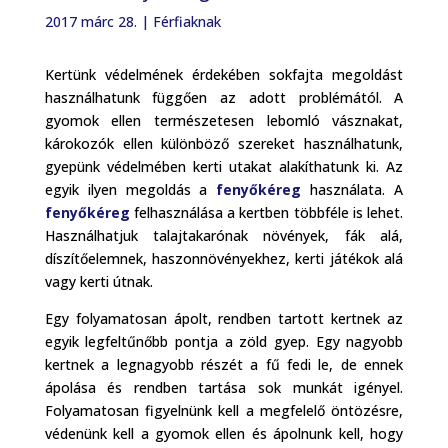
2017 márc 28.
|
Férfiaknak
Kertünk védelmének érdekében sokfajta megoldást
használhatunk függően az adott problémától. A
gyomok ellen természetesen lebomló vásznakat,
károkozók ellen különböző szereket használhatunk,
gyepünk védelmében kerti utakat alakíthatunk ki. Az
egyik ilyen megoldás a
fenyőkéreg
használata. A
fenyőkéreg
felhasználása a kertben többféle is lehet.
Használhatjuk talajtakarónak növények, fák alá,
díszítőelemnek, haszonnövényekhez, kerti játékok alá
vagy kerti útnak.
Egy folyamatosan ápolt, rendben tartott kertnek az
egyik legfeltűnőbb pontja a zöld gyep. Egy nagyobb
kertnek a legnagyobb részét a fű fedi le, de ennek
ápolása és rendben tartása sok munkát igényel.
Folyamatosan figyelnünk kell a megfelelő öntözésre,
védenünk kell a gyomok ellen és ápolnunk kell, hogy