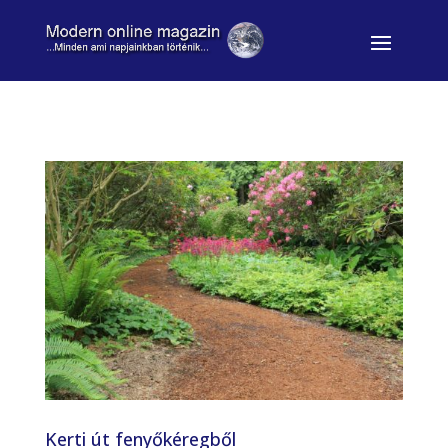
Kerti út fenyőkéregből