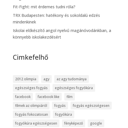
Fit-Fight: mit érdemes tudni róla?
TRX Budapesten: hatékony és sokoldalú edzés
mindenkinek
Iskolai előkészítő angol nyelvű magánóvodánkban, a
könnyebb iskolakezdésért
Cimkefelhő
2012 olimpia
agy
az agy tudománya
egészséges fogyás
egészséges fogyókúra
facebook
facebook like
film
filmek az olimpiáról
fogyás
fogyás egészségesen
fogyás fokozatosan
fogyókúra
fogyókúra egészségesen
fényképező
google