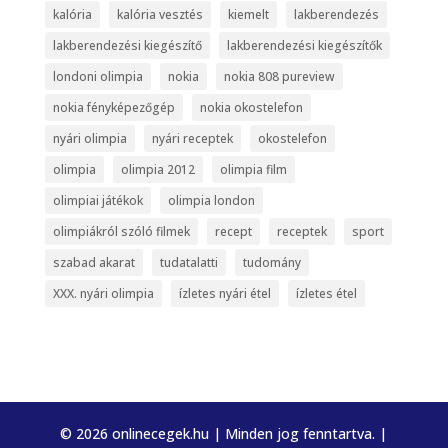
kalória
kalória vesztés
kiemelt
lakberendezés
lakberendezési kiegészítő
lakberendezési kiegészítők
londoni olimpia
nokia
nokia 808 pureview
nokia fényképezőgép
nokia okostelefon
nyári olimpia
nyári receptek
okostelefon
olimpia
olimpia 2012
olimpia film
olimpiai játékok
olimpia london
olimpiákról szóló filmek
recept
receptek
sport
szabad akarat
tudatalatti
tudomány
XXX. nyári olimpia
ízletes nyári étel
ízletes étel
© 2026 onlinecegek.hu | Minden jog fenntartva. |