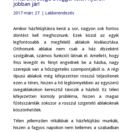
jobban jár!
2017 márc 27.
|
Lakberendezés
Amikor házfelújításra kerül a sor, nagyon sok fontos
döntést kell meghoznunk. Ezek közül az egyik
legfontosabb a megfelelő ablakok kiválasztása.
Otthonunk ablakai nem csak a ház díszeként
szolgálnak, számos funkciót látnak el. Amellett, hogy
friss levegőt és fényt engednek be a házba, nagy
szerepük van a hőszigetelés szempontjából is. A régi
típusú ablakok még kifejezetten rosszul teljesítenek
ezen a téren, hiszen a hő legkönnyebben az egyszerű
üvegablakokon keresztül távozik a házból. Ez télen
kifejezetten komoly probléma, hiszen a magas
fűtésszámlák sokszor a rosszul szigetelő ablakoknak
köszönhetőek.
Télen jellemzően ritkábbak a házfelújítási munkák,
hiszen a fagyos napokon nem kellemes a szabadban