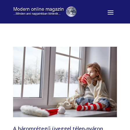
A háromrétegű üveggel télen-nyáron