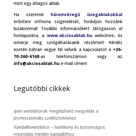
mint egy átlagos ablak.
Ha szeretné
háromrétegű üvegablakokkal
erősíteni otthona szigetelését, forduljon hozzánk
bizalommal! További információkért látogasson el
honlapunkra, a
www.akciosablak.hu
webcímre, és
ismerje meg szolgáltatásaink részleteit! Kérdés
esetén bátran vegye fel velünk a kapcsolatot a
+36-
70-360-6168
-as telefonszámon vagy az
info@akciosablak.hu
e-mail címen!
Legutóbbi cikkek
Ipari ventilátorok: megbízható megoldás a
professzionális szellőztetéshez
Kandallóventilátor – hatékony és biztonságos
megoldás minden kandallóhoz