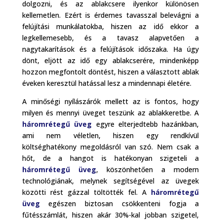
dolgozni, és az ablakcsere ilyenkor különösen
kellemetlen. Ezért is érdemes tavasszal belevágni a
felújítási munkálatokba, hiszen az idő ekkor a
legkellemesebb, és a tavasz alapvetően a
nagytakarítások és a felújítások időszaka. Ha úgy
dönt, eljött az idő egy ablakcserére, mindenképp
hozzon megfontolt döntést, hiszen a választott ablak
éveken keresztül hatással lesz a mindennapi életére.
A minőségi nyílászárók mellett az is fontos, hogy
milyen és mennyi üveget teszünk az ablakkeretbe. A
háromrétegű üveg
egyre elterjedtebb hazánkban,
ami nem véletlen, hiszen egy rendkívül
költséghatékony megoldásról van szó. Nem csak a
hőt, de a hangot is hatékonyan szigeteli a
háromrétegű üveg
, köszönhetően a modern
technológiának, melynek segítségével az üvegek
közötti rést gázzal töltötték fel. A
háromrétegű
üveg
egészen biztosan csökkenteni fogja a
fűtésszámlát, hiszen akár 30%-kal jobban szigetel,