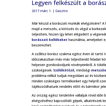
Legyen felkészült a borás
2017 márc 1.
|
Gasztro
Már készül a borászati munkák elvégzésére? A 
majd a metszés, a kötözés és végül a borkezelé
teljesíteni, hiszen így lehet elégedett a véger
borászati kellékeket
használnia, amelyeket eg
beszerezhet.
A szőlész-borász szakma egész éven át tartó
időszakaszban más-más teljesítendő feladat köv
helyesen gondoskodjunk növényeinkről. A tökél
szükségesek.
Szőlőkötöző
, minőségi
metszőo
probléma nélkül tudjuk megoldani az év közbeni
minden szükséges termékünket egy helyről sze
tájékozódhatunk rendelés előtt és bármikor jel
Az ország egész területére vállaljuk rövid időn 
elvégzéséhez kapcsolódó gépek, alkatrészek kis