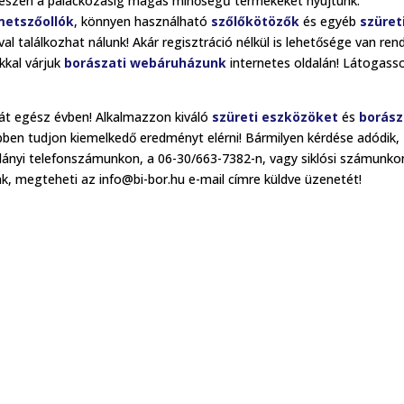
 egészen a palackozásig magas minőségű termékeket nyújtunk.
metszőollók
, könnyen használható
szőlőkötözők
és egyéb
szüret
al találkozhat nálunk! Akár regisztráció nélkül is lehetősége van rend
kkal várjuk
borászati webáruházunk
internetes oldalán! Látogasso
át egész évben! Alkalmazzon kiváló
szüreti eszközöket
és
borász
ben tudjon kiemelkedő eredményt elérni! Bármilyen kérdése adódik,
llányi telefonszámunkon, a 06-30/663-7382-n, vagy siklósi számunko
nk, megteheti az info@bi-bor.hu e-mail címre küldve üzenetét!