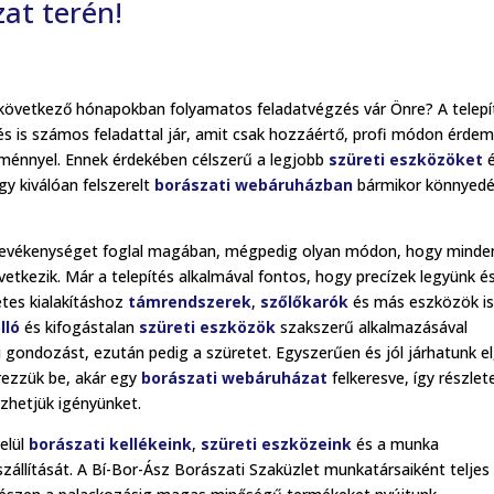
zat terén!
következő hónapokban folyamatos feladatvégzés vár Önre? A telepí
s is számos feladattal jár, amit csak hozzáértő, profi módon érde
edménnyel. Ennek érdekében célszerű a legjobb
szüreti eszközöket
é
y kiválóan felszerelt
borászati webáruházban
bármikor könnyed
 tevékenységet foglal magában, mégpedig olyan módon, hogy minde
etkezik. Már a telepítés alkalmával fontos, hogy precízek legyünk é
etes kialakításhoz
támrendszerek
,
szőlőkarók
és más eszközök i
lló
és kifogástalan
szüreti eszközök
szakszerű alkalmazásával
 gondozást, ezután pedig a szüretet. Egyszerűen és jól járhatunk el
rezzük be, akár egy
borászati webáruházat
felkeresve, így részle
ezhetjük igényünket.
belül
borászati kellékeink
,
szüreti eszközeink
és a munka
zállítását. A Bí-Bor-Ász Borászati Szaküzlet munkatársaiként teljes