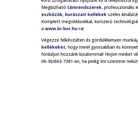
körű szolgáltatást nyújtunk és a telepítéstől
Megbízható
támrendszerek
, professzionális
eszközök
,
borászati kellékek
széles kínálatáv
Komplett megoldásokkal, korszerű technológiá
a
www.bi-bor.hu
-ra!
Végezze felkészülten és gördülékenyen munkáj
kellékeket
, hogy minél gyorsabban és könnyeb
forduljon hozzánk bizalommal! Hívjon minket vi
06-30/663-7381-en, ha pedig írni szeretne nekü