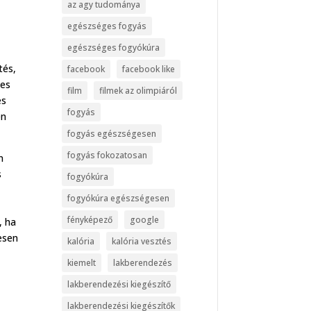
az agy tudománya
egészséges fogyás
egészséges fogyókúra
tés,
facebook
facebook like
mes
film
filmek az olimpiáról
s
fogyás
én
fogyás egészségesen
fogyás fokozatosan
n
s
fogyókúra
s
fogyókúra egészségesen
fényképező
google
, ha
tesen
kalória
kalória vesztés
kiemelt
lakberendezés
lakberendezési kiegészítő
lakberendezési kiegészítők