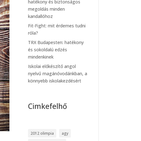
hatékony és biztonságos
megoldás minden
kandallóhoz
Fit-Fight: mit érdemes tudni
róla?
TRX Budapesten: hatékony
és sokoldalú edzés
mindenkinek
Iskolai előkészítő angol
nyelvű magánóvodánkban, a
könnyebb iskolakezdésért
Cimkefelhő
2012 olimpia
agy