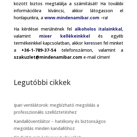
között biztos megtalálja a számítását! Ha további
információkra kíváncsi, akkor látogasson el
honlapunkra, a
www.mindenamibar.com
–ra!
Ha kérdései merülnének fel
alkoholos italainkkal
,
valamint
mixer kellékeinkkel
és egyéb
termékeinkkel kapcsolatban, akkor keressen fel minket
a
+36-1-789-37-54
telefonszámon, valamint a
szakuzlet@mindenamibar.com
e-mail címen!
Legutóbbi cikkek
Ipari ventilátorok: megbízható megoldás a
professzionális szellőztetéshez
Kandallóventilátor – hatékony és biztonságos
megoldás minden kandallóhoz