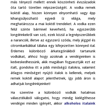
más tényező mellett ennek köszönheti évszázadok
óta tartó töretlen népszerűségét. A vodka remek
koktél alap, hiszen könnyen elnyomható vagy épp
kihangsúlyozható egyedi íz világa, mely
meghatározza a mai koktél trendeket. A vodka ezen
felül szinte bármivel keverhető, ha egyszerűbb
longdrinkekről van szó, ezek közül a legnépszerűbbek
a narancslé, illetve az egyszerű szóda, mely jéggel és
citromkarikákkal tálalva egy kifejezetten könnyed ital.
Érdemes különböző árkategóriákból tartanunk
vodkákat, ahhoz hogy azoknak a vendégeinken is
kedveskedhessünk, akik magában fogyasztják ezt az
italt, gondolva itt a jobb minőségű italokra, valamint
átlagos minőséget nyújtó italok is kellenek, melyek
remek koktél alapot jelenthetnek, így jobb áron is
adhatjuk longdrinkjeinket!
Ha szeretne a különböző vodkák hatalmas
választékából válogatni, hogy mindig kielégíthesse
vendégei minden igényét, akkor
alkoholos italaink