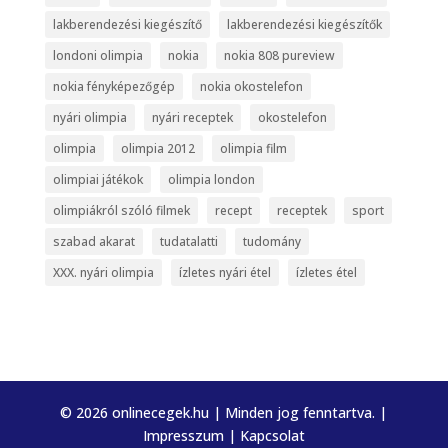
lakberendezési kiegészítő
lakberendezési kiegészítők
londoni olimpia
nokia
nokia 808 pureview
nokia fényképezőgép
nokia okostelefon
nyári olimpia
nyári receptek
okostelefon
olimpia
olimpia 2012
olimpia film
olimpiai játékok
olimpia london
olimpiákról szóló filmek
recept
receptek
sport
szabad akarat
tudatalatti
tudomány
XXX. nyári olimpia
ízletes nyári étel
ízletes étel
© 2026 onlinecegek.hu | Minden jog fenntartva. |
Impresszum
|
Kapcsolat