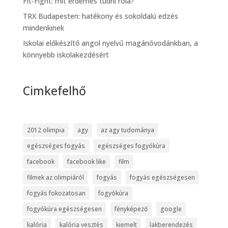
Fit-Fight: mit érdemes tudni róla?
TRX Budapesten: hatékony és sokoldalú edzés
mindenkinek
Iskolai előkészítő angol nyelvű magánóvodánkban, a
könnyebb iskolakezdésért
Cimkefelhő
2012 olimpia
agy
az agy tudománya
egészséges fogyás
egészséges fogyókúra
facebook
facebook like
film
filmek az olimpiáról
fogyás
fogyás egészségesen
fogyás fokozatosan
fogyókúra
fogyókúra egészségesen
fényképező
google
kalória
kalória vesztés
kiemelt
lakberendezés