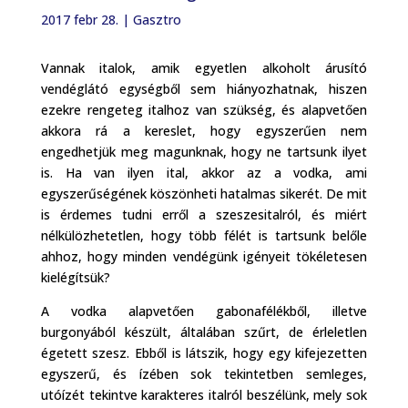
2017 febr 28.
|
Gasztro
Vannak italok, amik egyetlen alkoholt árusító
vendéglátó egységből sem hiányozhatnak, hiszen
ezekre rengeteg italhoz van szükség, és alapvetően
akkora rá a kereslet, hogy egyszerűen nem
engedhetjük meg magunknak, hogy ne tartsunk ilyet
is. Ha van ilyen ital, akkor az a vodka, ami
egyszerűségének köszönheti hatalmas sikerét. De mit
is érdemes tudni erről a szeszesitalról, és miért
nélkülözhetetlen, hogy több félét is tartsunk belőle
ahhoz, hogy minden vendégünk igényeit tökéletesen
kielégítsük?
A vodka alapvetően gabonafélékből, illetve
burgonyából készült, általában szűrt, de érleletlen
égetett szesz. Ebből is látszik, hogy egy kifejezetten
egyszerű, és ízében sok tekintetben semleges,
utóízét tekintve karakteres italról beszélünk, mely sok