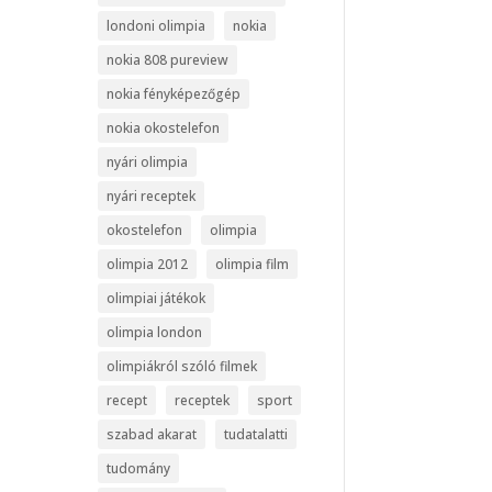
londoni olimpia
nokia
nokia 808 pureview
nokia fényképezőgép
nokia okostelefon
nyári olimpia
nyári receptek
okostelefon
olimpia
olimpia 2012
olimpia film
olimpiai játékok
olimpia london
olimpiákról szóló filmek
recept
receptek
sport
szabad akarat
tudatalatti
tudomány