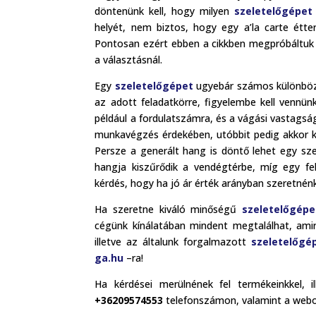
döntenünk kell, hogy milyen
szeletelőgépet
helyét, nem biztos, hogy egy a’la carte étter
Pontosan ezért ebben a cikkben megpróbáltuk 
a választásnál.
Egy
szeletelőgépet
ugyebár számos különböző
az adott feladatkörre, figyelembe kell vennün
például a fordulatszámra, és a vágási vastagsá
munkavégzés érdekében, utóbbit pedig akkor ke
Persze a generált hang is döntő lehet egy s
hangja kiszűrődik a vendégtérbe, míg egy fe
kérdés, hogy ha jó ár érték arányban szeretné
Ha szeretne kiváló minőségű
szeletelőgépe
cégünk kínálatában mindent megtalálhat, amir
illetve az általunk forgalmazott
szeletelőgé
ga.hu
–ra!
Ha kérdései merülnének fel termékeinkkel, i
+36209574553
telefonszámon, valamint a webol