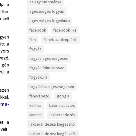
az agy tudománya
lja a
ltba.
egészséges fogyás
 kell
egészséges fogyókúra
facebook
facebook like
egyen
film
filmek az olimpiáról
itt a
fogyás
gyors
yező.
fogyás egészségesen
a gép
fogyás fokozatosan
rül a
fogyókúra
fogyókúra egészségesen
iszen
fényképező
google
kkel,
.ma-
kalória
kalória vesztés
kiemelt
lakberendezés
ket a
lakberendezési kiegészítő
vel!
lakberendezési kiegészítők