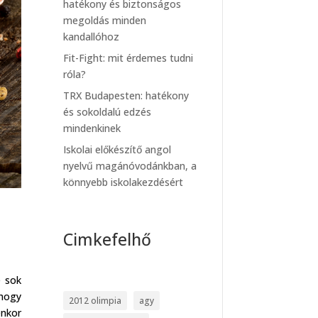
hatékony és biztonságos
megoldás minden
kandallóhoz
Fit-Fight: mit érdemes tudni
róla?
TRX Budapesten: hatékony
és sokoldalú edzés
mindenkinek
Iskolai előkészítő angol
nyelvű magánóvodánkban, a
könnyebb iskolakezdésért
Cimkefelhő
e sok
 hogy
2012 olimpia
agy
enkor