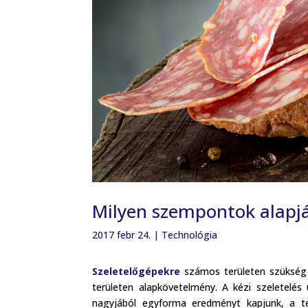
Milyen szempontok alapjá
2017 febr 24.
|
Technológia
Szeletelőgépekre
számos területen szükség v
területen alapkövetelmény. A kézi szeletelé
nagyjából egyforma eredményt kapjunk, a tel