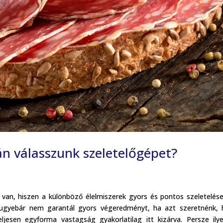
n válasszunk szeletelőgépet?
an, hiszen a különböző élelmiszerek gyors és pontos szeletelés
s ugyebár nem garantál gyors végeredményt, ha azt szeretnénk,
jesen egyforma vastagság gyakorlatilag itt kizárva. Persze ily