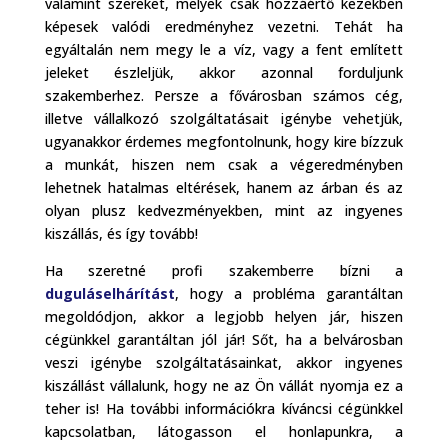
valamint szereket, melyek csak hozzáértő kezekben
képesek valódi eredményhez vezetni. Tehát ha
egyáltalán nem megy le a víz, vagy a fent említett
jeleket észleljük, akkor azonnal forduljunk
szakemberhez. Persze a fővárosban számos cég,
illetve vállalkozó szolgáltatásait igénybe vehetjük,
ugyanakkor érdemes megfontolnunk, hogy kire bízzuk
a munkát, hiszen nem csak a végeredményben
lehetnek hatalmas eltérések, hanem az árban és az
olyan plusz kedvezményekben, mint az ingyenes
kiszállás, és így tovább!
Ha szeretné profi szakemberre bízni a
duguláselhárítást
, hogy a probléma garantáltan
megoldódjon, akkor a legjobb helyen jár, hiszen
cégünkkel garantáltan jól jár! Sőt, ha a belvárosban
veszi igénybe szolgáltatásainkat, akkor ingyenes
kiszállást vállalunk, hogy ne az Ön vállát nyomja ez a
teher is! Ha további információkra kíváncsi cégünkkel
kapcsolatban, látogasson el honlapunkra, a