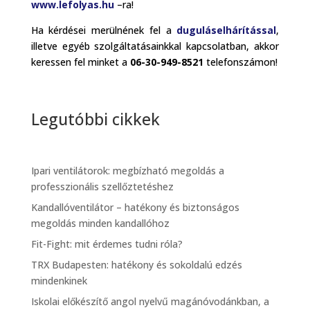
www.lefolyas.hu
–ra!
Ha kérdései merülnének fel a
duguláselhárítással
,
illetve egyéb szolgáltatásainkkal kapcsolatban, akkor
keressen fel minket a
06-30-949-8521
telefonszámon!
Legutóbbi cikkek
Ipari ventilátorok: megbízható megoldás a
professzionális szellőztetéshez
Kandallóventilátor – hatékony és biztonságos
megoldás minden kandallóhoz
Fit-Fight: mit érdemes tudni róla?
TRX Budapesten: hatékony és sokoldalú edzés
mindenkinek
Iskolai előkészítő angol nyelvű magánóvodánkban, a