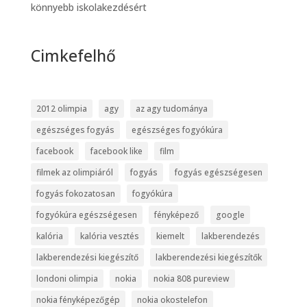
könnyebb iskolakezdésért
Cimkefelhő
2012 olimpia
agy
az agy tudománya
egészséges fogyás
egészséges fogyókúra
facebook
facebook like
film
filmek az olimpiáról
fogyás
fogyás egészségesen
fogyás fokozatosan
fogyókúra
fogyókúra egészségesen
fényképező
google
kalória
kalória vesztés
kiemelt
lakberendezés
lakberendezési kiegészítő
lakberendezési kiegészítők
londoni olimpia
nokia
nokia 808 pureview
nokia fényképezőgép
nokia okostelefon