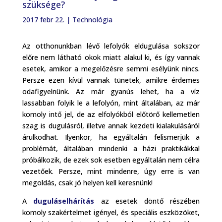
szüksége?
2017 febr 22.
|
Technológia
Az otthonunkban lévő lefolyók eldugulása sokszor
előre nem látható okok miatt alakul ki, és így vannak
esetek, amikor a megelőzésre semmi esélyünk nincs.
Persze ezen kívül vannak tünetek, amikre érdemes
odafigyelnünk. Az már gyanús lehet, ha a víz
lassabban folyik le a lefolyón, mint általában, az már
komoly intő jel, de az elfolyókból előtörő kellemetlen
szag is dugulásról, illetve annak kezdeti kialakulásáról
árulkodhat. Ilyenkor, ha egyáltalán felismerjük a
problémát, általában mindenki a házi praktikákkal
próbálkozik, de ezek sok esetben egyáltalán nem célra
vezetőek. Persze, mint mindenre, úgy erre is van
megoldás, csak jó helyen kell keresnünk!
A
duguláselhárítás
az esetek döntő részében
komoly szakértelmet igényel, és speciális eszközöket,