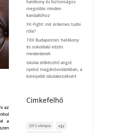
hatékony és biztonságos
megoldás minden
kandallóhoz
Fit-Fight: mit érdemes tudni
róla?
TRX Budapesten: hatékony
és sokoldalú edzés
mindenkinek
Iskolai előkészítő angol
nyelvű magánóvodánkban, a
könnyebb iskolakezdésért
Cimkefelhő
mi az
enhol
bé a
2012 olimpia
agy
iszen