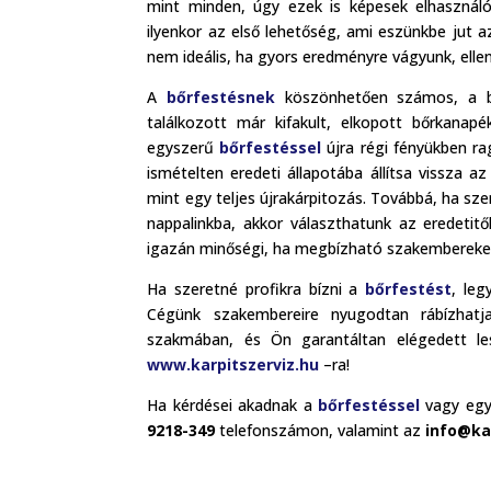
mint minden, úgy ezek is képesek elhasználó
ilyenkor az első lehetőség, ami eszünkbe jut a
nem ideális, ha gyors eredményre vágyunk, elle
A
bőrfestésnek
köszönhetően számos, a bőr
találkozott már kifakult, elkopott bőrkanap
egyszerű
bőrfestéssel
újra régi fényükben r
ismételten eredeti állapotába állítsa vissza a
mint egy teljes újrakárpitozás. Továbbá, ha sz
nappalinkba, akkor választhatunk az eredetitő
igazán minőségi, ha megbízható szakembereket 
Ha szeretné profikra bízni a
bőrfestést
, leg
Cégünk szakembereire nyugodtan rábízhatj
szakmában, és Ön garantáltan elégedett les
www.karpitszerviz.hu
–ra!
Ha kérdései akadnak a
bőrfestéssel
vagy egyé
9218-349
telefonszámon, valamint az
info@ka