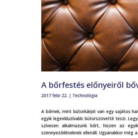
A bőrfestés előnyeiről b
2017 febr 22.
|
Technológia
A bőrnek, mint bútorkárpit van egy sajátos h
egyik legexkluzívabb bútorszövetté teszi. Legy
szívesen alkalmazunk bőrt, hiszen az egyi
szennyeződéseknek ellenáll. Ugyanakkor még a 