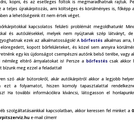
dni, kopni, és az esetleges foltok is megmaradhatnak rajtuk. P
z a teljes újrakárpitozás, ami költséges és körülményes is, főképp 
nben a lehetőségeink itt nem értek véget.
kárpitokkal kapcsolatos felületi problémát megoldhatunk! Min
ékkal és autóülésekkel, melyek nem nyújtanak szép látványt, d
agyoghatnak ezek az alkalmatosságok! A
bőrfestés
alkalmas arra,
z elöregedett, kopott bőrfelületeket, és közel sem annyira körülmé
eretnénk egy kis újdonságot csempészni autónk belső terébe, vagy a
l némileg eltérő árnyalatokat is! Persze a
bőrfestés
csak akkor 
bízunk meg ezzel a feladattal!
yen szó akár bútorokról, akár autókárpitról akkor a legjobb helyen
a ezt a folyamatot, hiszen komoly tapasztalattal rendelkezn
z! Ha további információkra kíváncsi, látogasson el honlapunk
b szolgáltatásainkkal kapcsolatban, akkor keressen fel minket a
0
rpitszerviz.hu
e-mail címen!