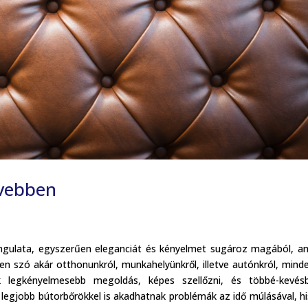
ővebben
angulata, egyszerűen eleganciát és kényelmet sugároz magából, a
en szó akár otthonunkról, munkahelyünkről, illetve autónkról, mind
k legkényelmesebb megoldás, képes szellőzni, és többé-kevés
legjobb bútorbőrökkel is akadhatnak problémák az idő múlásával, h