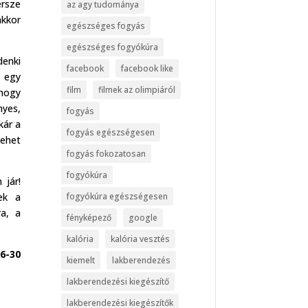
ersze
az agy tudománya
akkor
egészséges fogyás
egészséges fogyókúra
denki
facebook
facebook like
e egy
film
filmek az olimpiáról
 hogy
nyes,
fogyás
kár a
fogyás egészségesen
lehet
fogyás fokozatosan
fogyókúra
 jár!
fogyókúra egészségesen
ek a
ra, a
fényképező
google
kalória
kalória vesztés
6-30
kiemelt
lakberendezés
lakberendezési kiegészítő
lakberendezési kiegészítők