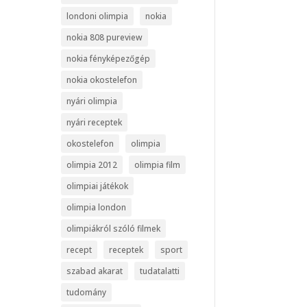
londoni olimpia
nokia
nokia 808 pureview
nokia fényképezőgép
nokia okostelefon
nyári olimpia
nyári receptek
okostelefon
olimpia
olimpia 2012
olimpia film
olimpiai játékok
olimpia london
olimpiákról szóló filmek
recept
receptek
sport
szabad akarat
tudatalatti
tudomány