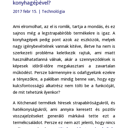
konyhagépével?
2017 febr 15.
|
Technológia
Ami elromolhat, az el is romlik, tartja a mondás, és ez
sajnos még a legstrapabíróbb termékekre is igaz. A
konyhagépek pedig pont azok az eszközök, melyek
nagy igénybevételnek vannak kitéve, illetve ha nem is
szerkezeti probléma keletkezik rajtuk, ami miatt
használhatatlanná válnak, akár a szennyeződések is
képesek időről-időre megakasztani a zavartalan
működést. Persze bármennyire is odafigyelünk ezekre
a tényezőkre, a pakliban mindig benne van, hogy egy
kulcsfontosságú alkatrész nem tölti be a funkcióját,
de mit tehetünk ilyenkor?
A Kitchenaid termékek híresek strapabíróságukról, és
hatékonyságukról, ami annyira keresett és pozitív
visszajelzéseket generáló márkává tette ezt a
termékcsaládot. Persze ez nem azt jelenti, hogy nincs