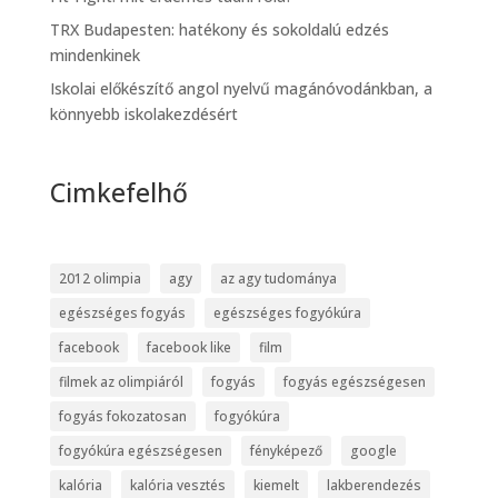
TRX Budapesten: hatékony és sokoldalú edzés
mindenkinek
Iskolai előkészítő angol nyelvű magánóvodánkban, a
könnyebb iskolakezdésért
Cimkefelhő
2012 olimpia
agy
az agy tudománya
egészséges fogyás
egészséges fogyókúra
facebook
facebook like
film
filmek az olimpiáról
fogyás
fogyás egészségesen
fogyás fokozatosan
fogyókúra
fogyókúra egészségesen
fényképező
google
kalória
kalória vesztés
kiemelt
lakberendezés