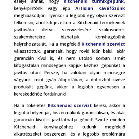
esélye annak, hogy
Kitchenaid turmixgépünk
,
kenyérpirítónk vagy épp
Artisian kávéfőzőnk
meghibásodjon. Ilyenkor a legjobb egy olyan szervizt
felkeresni, ahol kifejezetten a Kitchenaid termékeinek
javítására illetve szervizelésére szakosodott
szakemberekre bízhatjuk konyhagépünk
helyrehozatalát. Ha a megfelelő
Kitchenaid szervizt
választottuk, garantált, hogy rövid időn belül, akár
garancián kívül is, és nem utolsó sorban ismét
kifogástalan minőségben kapjuk kézhez gépünket a
javítás után! Persze, ha valóban olyan minőségre
vágyunk, mint gyári állapotában, a dobozból kivéve
produkált gépünk, akkor a legjobb egyenesen a
kereskedőhöz fordulnunk!
Ha a tökéletes
Kitchenaid szervizt
keresi, akkor a
legjobb helyen jár, hiszen nálunk garanciálisan, és akár
garancián kívül is javíttathatja gépeit! Szinte minden
Kitchenaid konyhagéphez tudunk megfelelő
alkatrészeket beszerezni, és a legtöbb problémára