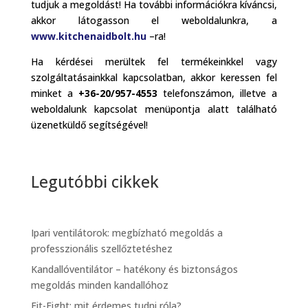
tudjuk a megoldást! Ha további információkra kíváncsi,
akkor látogasson el weboldalunkra, a
www.kitchenaidbolt.hu
–ra!
Ha kérdései merültek fel termékeinkkel vagy
szolgáltatásainkkal kapcsolatban, akkor keressen fel
minket a
+36-20/957-4553
telefonszámon, illetve a
weboldalunk kapcsolat menüpontja alatt található
üzenetküldő segítségével!
Legutóbbi cikkek
Ipari ventilátorok: megbízható megoldás a
professzionális szellőztetéshez
Kandallóventilátor – hatékony és biztonságos
megoldás minden kandallóhoz
Fit-Fight: mit érdemes tudni róla?