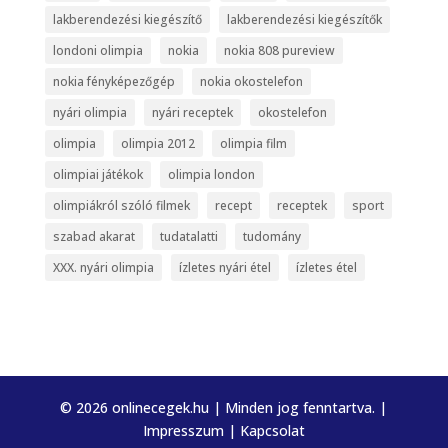
lakberendezési kiegészítő
lakberendezési kiegészítők
londoni olimpia
nokia
nokia 808 pureview
nokia fényképezőgép
nokia okostelefon
nyári olimpia
nyári receptek
okostelefon
olimpia
olimpia 2012
olimpia film
olimpiai játékok
olimpia london
olimpiákról szóló filmek
recept
receptek
sport
szabad akarat
tudatalatti
tudomány
XXX. nyári olimpia
ízletes nyári étel
ízletes étel
© 2026 onlinecegek.hu | Minden jog fenntartva. |
Impresszum
|
Kapcsolat