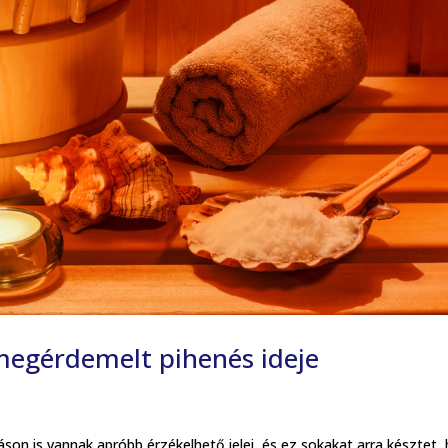
l megérdemelt pihenés ideje
ráson is vannak apróbb érzékelhető jelei, és ez sokakat arra késztet,