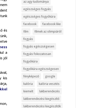
az agy tudománya
z nem
egészséges fogyás
ndent
atunk
egészséges fogyókúra
facebook
facebook like
ső és
film
filmek az olimpiáról
tünk,
fogyás
letve
fogyás egészségesen
ness
ául a
fogyás fokozatosan
s jól
fogyókúra
fogyókúra egészségesen
ával,
fényképező
google
y kis
árja,
kalória
kalória vesztés
kkel
kiemelt
lakberendezés
lakberendezési kiegészítő
mon,
lakberendezési kiegészítők