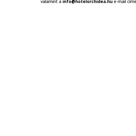
valamint a
info@hotelorchidea.hu
e-mail címe