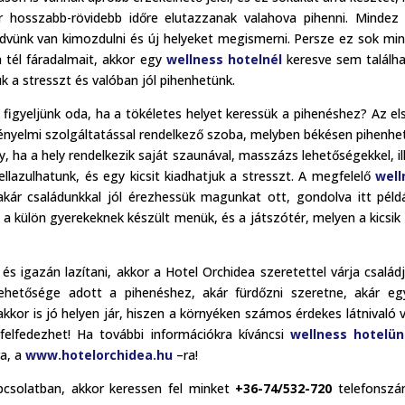
ár hosszabb-rövidebb időre elutazzanak valahova pihenni. Minde
kedvünk van kimozdulni és új helyeket megismerni. Persze ez sok mi
a tél fáradalmait, akkor egy
wellness hotelnél
keresve sem találh
k a stresszt és valóban jól pihenhetünk.
e figyeljünk oda, ha a tökéletes helyet keressük a pihenéshez? Az el
ényelmi szolgáltatással rendelkező szoba, melyben békésen pihenhe
, ha a hely rendelkezik saját szaunával, masszázs lehetőségekkel, il
lazulhatunk, és egy kicsit kiadhatjuk a stresszt. A megfelelő
well
akár családunkkal jól érezhessük magunkat ott, gondolva itt péld
a külön gyerekeknek készült menük, és a játszótér, melyen a kicsik i
 és igazán lazítani, akkor a Hotel Orchidea szeretettel várja családj
lehetősége adott a pihenéshez, akár fürdőzni szeretne, akár eg
akkor is jó helyen jár, hiszen a környéken számos érdekes látnivaló v
felfedezhet! Ha további információkra kíváncsi
wellness hotelün
ra, a
www.hotelorchidea.hu
–ra!
pcsolatban, akkor keressen fel minket
+36-74/532-720
telefonszá