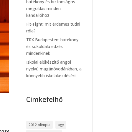
hatékony és biztonságos
megoldás minden
kandallóhoz
Fit-Fight: mit érdemes tudni
róla?
TRX Budapesten: hatékony
és sokoldalú edzés
mindenkinek
Iskolai előkészítő angol
nyelvű magánóvodánkban, a
könnyebb iskolakezdésért
Cimkefelhő
2012 olimpia
agy
 hogy