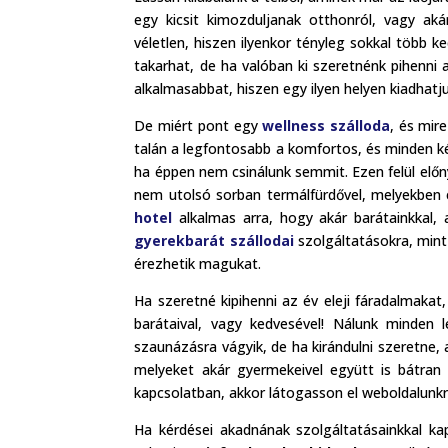
egy kicsit kimozduljanak otthonról, vagy ak
véletlen, hiszen ilyenkor tényleg sokkal több 
takarhat, de ha valóban ki szeretnénk pihenni 
alkalmasabbat, hiszen egy ilyen helyen kiadhatju
De miért pont egy
wellness szálloda
, és mir
talán a legfontosabb a komfortos, és minden k
ha éppen nem csinálunk semmit. Ezen felül előny
nem utolsó sorban termálfürdővel, melyekben el
hotel
alkalmas arra, hogy akár barátainkkal, 
gyerekbarát szállodai
szolgáltatásokra, mint 
érezhetik magukat.
Ha szeretné kipihenni az év eleji fáradalmakat,
barátaival, vagy kedvesével! Nálunk minden 
szaunázásra vágyik, de ha kirándulni szeretne, 
melyeket akár gyermekeivel együtt is bátran 
kapcsolatban, akkor látogasson el weboldalunk
Ha kérdései akadnának szolgáltatásainkkal ka