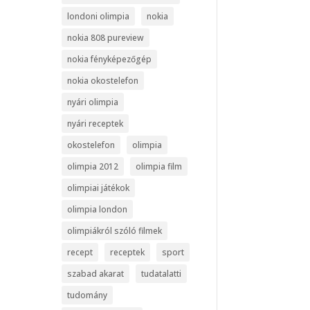
londoni olimpia
nokia
nokia 808 pureview
nokia fényképezőgép
nokia okostelefon
nyári olimpia
nyári receptek
okostelefon
olimpia
olimpia 2012
olimpia film
olimpiai játékok
olimpia london
olimpiákról szóló filmek
recept
receptek
sport
szabad akarat
tudatalatti
tudomány