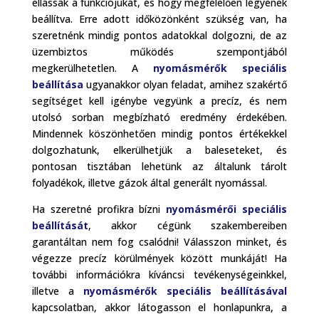
ellássák a funkciójukat, és hogy megfelelően legyenek
beállítva. Erre adott időközönként szükség van, ha
szeretnénk mindig pontos adatokkal dolgozni, de az
üzembiztos működés szempontjából
megkerülhetetlen. A
nyomásmérők speciális
beállítása
ugyanakkor olyan feladat, amihez szakértő
segítséget kell igénybe vegyünk a precíz, és nem
utolsó sorban megbízható eredmény érdekében.
Mindennek köszönhetően mindig pontos értékekkel
dolgozhatunk, elkerülhetjük a baleseteket, és
pontosan tisztában lehetünk az általunk tárolt
folyadékok, illetve gázok által generált nyomással.
Ha szeretné profikra bízni
nyomásmérői speciális
beállítását
, akkor cégünk szakembereiben
garantáltan nem fog csalódni! Válasszon minket, és
végezze precíz körülmények között munkáját! Ha
további információkra kíváncsi tevékenységeinkkel,
illetve a
nyomásmérők speciális beállításával
kapcsolatban, akkor látogasson el honlapunkra, a