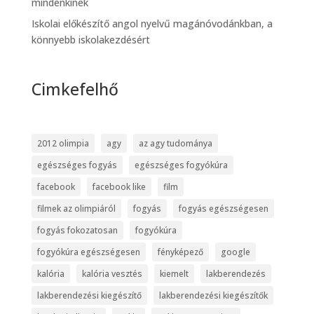
mindenkinek
Iskolai előkészítő angol nyelvű magánóvodánkban, a
könnyebb iskolakezdésért
Cimkefelhő
2012 olimpia
agy
az agy tudománya
egészséges fogyás
egészséges fogyókúra
facebook
facebook like
film
filmek az olimpiáról
fogyás
fogyás egészségesen
fogyás fokozatosan
fogyókúra
fogyókúra egészségesen
fényképező
google
kalória
kalória vesztés
kiemelt
lakberendezés
lakberendezési kiegészítő
lakberendezési kiegészítők