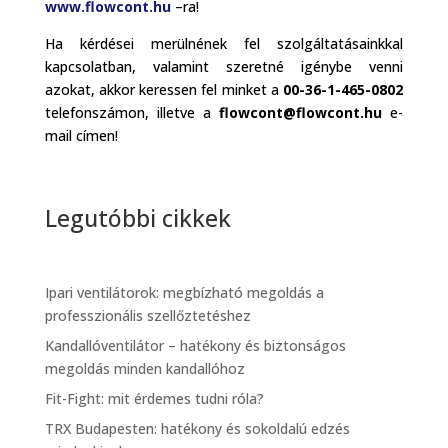
www.flowcont.hu
–ra!
Ha kérdései merülnének fel szolgáltatásainkkal
kapcsolatban, valamint szeretné igénybe venni
azokat, akkor keressen fel minket a
00-36-1-465-0802
telefonszámon, illetve a
flowcont@flowcont.hu
e-
mail címen!
Legutóbbi cikkek
Ipari ventilátorok: megbízható megoldás a
professzionális szellőztetéshez
Kandallóventilátor – hatékony és biztonságos
megoldás minden kandallóhoz
Fit-Fight: mit érdemes tudni róla?
TRX Budapesten: hatékony és sokoldalú edzés