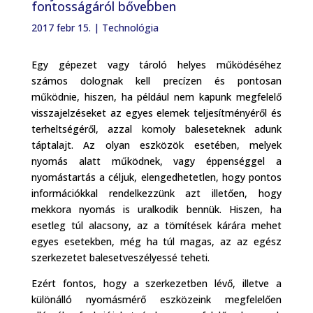
fontosságáról bővebben
2017 febr 15.
|
Technológia
Egy gépezet vagy tároló helyes működéséhez
számos dolognak kell precízen és pontosan
működnie, hiszen, ha például nem kapunk megfelelő
visszajelzéseket az egyes elemek teljesítményéről és
terheltségéről, azzal komoly baleseteknek adunk
táptalajt. Az olyan eszközök esetében, melyek
nyomás alatt működnek, vagy éppenséggel a
nyomástartás a céljuk, elengedhetetlen, hogy pontos
információkkal rendelkezzünk azt illetően, hogy
mekkora nyomás is uralkodik bennük. Hiszen, ha
esetleg túl alacsony, az a tömítések kárára mehet
egyes esetekben, még ha túl magas, az az egész
szerkezetet balesetveszélyessé teheti.
Ezért fontos, hogy a szerkezetben lévő, illetve a
különálló nyomásmérő eszközeink megfelelően