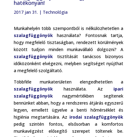
hatékonyan!
2017 jan 31.
|
Technológia
Munkahelyén több szempontból is nélkülözhetetlen a
szalagfüggönyök
használata? Fontosnak tartja,
hogy megfelelő tisztaságban, rendezett körülmények
között tudjon minden munkavállaló dolgozni? A
szalagfüggönyök
tisztítását tanácsos bizonyos
időközönként elvégezni, melyben segítséget nyújthat
a megfelelő szolgáltató.
Többféle munkaterületen elengedhetetlen a
szalagfüggönyök
használata. Az
ipari
szalagfüggönyök
nagymértékben segítenek
bennünket abban, hogy a rendszeres átjárás egyszerű
legyen, emellett ügyelve a benti hőmérséklet és
higiénia megtartására. Az
irodai szalagfüggönyök
pedig szintén fontos, elsősorban a komfortos
munkavégzést elősegítő szerepet töltenek be.