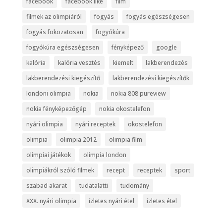
facebook
facebook like
film
filmek az olimpiáról
fogyás
fogyás egészségesen
fogyás fokozatosan
fogyókúra
fogyókúra egészségesen
fényképező
google
kalória
kalória vesztés
kiemelt
lakberendezés
lakberendezési kiegészítő
lakberendezési kiegészítők
londoni olimpia
nokia
nokia 808 pureview
nokia fényképezőgép
nokia okostelefon
nyári olimpia
nyári receptek
okostelefon
olimpia
olimpia 2012
olimpia film
olimpiai játékok
olimpia london
olimpiákról szóló filmek
recept
receptek
sport
szabad akarat
tudatalatti
tudomány
XXX. nyári olimpia
ízletes nyári étel
ízletes étel