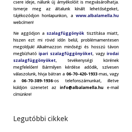
csere ideje, nálunk új árnyékolóit is megvásárolhatja.
Ismerje meg az általunk kínált lehetőségeket,
tájékozódjon honlapunkon, a
www.albalamella.hu
webcímen!
Ne aggódjon a
szalagfüggönyök
tisztítása miatt,
hiszen ezt mi rövid időn belül, problémamentesen
megoldjuk! Alkalmazzon minőségi és hosszú távon
megbízható
ipari szalagfüggönyöket
, vagy
irodai
szalagfüggönyöket
, tevékenységi körének
megfelelően! Bármilyen kérdése adódik, szívesen
válaszolunk, hívja bátran a
06-70-420-1933
-mas, vagy
a
06-70-389-1936
-os telefonszámunkat, illetve
küldjön üzenetet az
info@albalamella.hu
e-mail
címünkre!
Legutóbbi cikkek