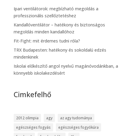
Ipari ventilátorok: megbízható megoldás a
professzionális szellőztetéshez
Kandallóventilátor – hatékony és biztonságos
megoldás minden kandallóhoz
Fit-Fight: mit érdemes tudni róla?
TRX Budapesten: hatékony és sokoldalú edzés
mindenkinek
Iskolai előkészítő angol nyelvű magánóvodánkban, a
könnyebb iskolakezdésért
Cimkefelhő
2012 olimpia
agy
az agy tudománya
egészséges fogyás
egészséges fogyókúra