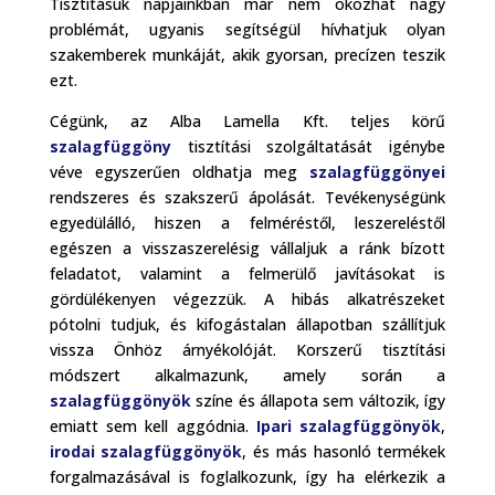
Tisztításuk napjainkban már nem okozhat nagy
problémát, ugyanis segítségül hívhatjuk olyan
szakemberek munkáját, akik gyorsan, precízen teszik
ezt.
Cégünk, az Alba Lamella Kft. teljes körű
szalagfüggöny
tisztítási szolgáltatását igénybe
véve egyszerűen oldhatja meg
szalagfüggönyei
rendszeres és szakszerű ápolását. Tevékenységünk
egyedülálló, hiszen a felméréstől, leszereléstől
egészen a visszaszerelésig vállaljuk a ránk bízott
feladatot, valamint a felmerülő javításokat is
gördülékenyen végezzük. A hibás alkatrészeket
pótolni tudjuk, és kifogástalan állapotban szállítjuk
vissza Önhöz árnyékolóját. Korszerű tisztítási
módszert alkalmazunk, amely során a
szalagfüggönyök
színe és állapota sem változik, így
emiatt sem kell aggódnia.
Ipari szalagfüggönyök
,
irodai szalagfüggönyök
, és más hasonló termékek
forgalmazásával is foglalkozunk, így ha elérkezik a