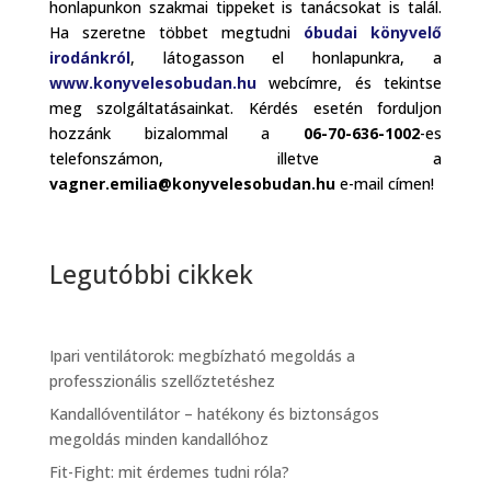
honlapunkon szakmai tippeket is tanácsokat is talál.
Ha szeretne többet megtudni
óbudai könyvelő
irodánkról
, látogasson el honlapunkra, a
www.konyvelesobudan.hu
webcímre, és tekintse
meg szolgáltatásainkat. Kérdés esetén forduljon
hozzánk bizalommal a
06-70-636-1002
-es
telefonszámon, illetve a
vagner.emilia@konyvelesobudan.hu
e-mail címen!
Legutóbbi cikkek
Ipari ventilátorok: megbízható megoldás a
professzionális szellőztetéshez
Kandallóventilátor – hatékony és biztonságos
megoldás minden kandallóhoz
Fit-Fight: mit érdemes tudni róla?