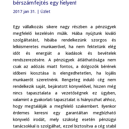
bérszámfejtés egy helyen!
2017 jan 31.
|
Üzlet
Egy vállalkozás sikere nagy részben a pénzügyek
megfelelő kezelésén múlik. Hiába nyújtunk kiváló
szolgáltatást, hibába rendelkezünk szorgos és
lelkiismeretes munkaerővel, ha nem fektetünk elég
időt és energiát a kiadások és bevételek
rendszerezésére. A pénzügyek átláthatósága nem
csak az adózás miatt fontos, a dolgozók bérének
időbeni kiosztása is elengedhetetlen, ha lojális
munkaerőt szeretnénk. Rengeteg induló cég nem
rendelkezik saját, bejáratott könyvelővel, hiszen még
nincs tapasztalata a vezetőségnek ez ügyben,
valamint a gyakorlati tapasztalat is hiányozhat ahhoz,
hogy megtalálják a megfelelő szakembert. Ilyenkor
érdemes keresni egy garantáltan megbízható
könyvelő irodát, mely szükség esetén pénzügyi
tanácsokkal is szolgálhat, ezzel biztosítva a cég stabil