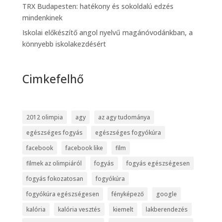
TRX Budapesten: hatékony és sokoldalú edzés
mindenkinek
Iskolai előkészítő angol nyelvű magánóvodánkban, a
könnyebb iskolakezdésért
Cimkefelhő
2012 olimpia
agy
az agy tudománya
egészséges fogyás
egészséges fogyókúra
facebook
facebook like
film
filmek az olimpiáról
fogyás
fogyás egészségesen
fogyás fokozatosan
fogyókúra
fogyókúra egészségesen
fényképező
google
kalória
kalória vesztés
kiemelt
lakberendezés