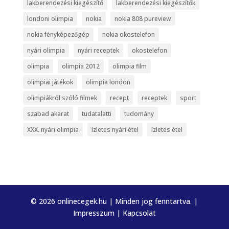
lakberendezési kiegészítő
lakberendezési kiegészítők
londoni olimpia
nokia
nokia 808 pureview
nokia fényképezőgép
nokia okostelefon
nyári olimpia
nyári receptek
okostelefon
olimpia
olimpia 2012
olimpia film
olimpiai játékok
olimpia london
olimpiákról szóló filmek
recept
receptek
sport
szabad akarat
tudatalatti
tudomány
XXX. nyári olimpia
ízletes nyári étel
ízletes étel
© 2026 onlinecegek.hu | Minden jog fenntartva. |
Impresszum
|
Kapcsolat