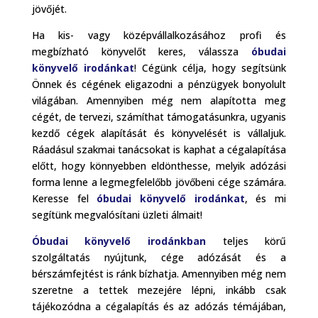
jövőjét.
Ha kis- vagy középvállalkozásához profi és
megbízható könyvelőt keres, válassza
óbudai
könyvelő irodánkat
! Cégünk célja, hogy segítsünk
Önnek és cégének eligazodni a pénzügyek bonyolult
világában. Amennyiben még nem alapította meg
cégét, de tervezi, számíthat támogatásunkra, ugyanis
kezdő cégek alapítását és könyvelését is vállaljuk.
Ráadásul szakmai tanácsokat is kaphat a cégalapítása
előtt, hogy könnyebben eldönthesse, melyik adózási
forma lenne a legmegfelelőbb jövőbeni cége számára.
Keresse fel
óbudai könyvelő irodánkat
, és mi
segítünk megvalósítani üzleti álmait!
Óbudai könyvelő irodánkban
teljes körű
szolgáltatás nyújtunk, cége adózását és a
bérszámfejtést is ránk bízhatja. Amennyiben még nem
szeretne a tettek mezejére lépni, inkább csak
tájékozódna a cégalapítás és az adózás témájában,