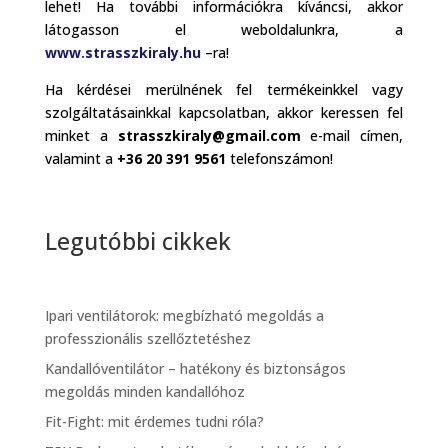
lehet! Ha további információkra kíváncsi, akkor
látogasson el weboldalunkra, a
www.strasszkiraly.hu
–ra!
Ha kérdései merülnének fel termékeinkkel vagy
szolgáltatásainkkal kapcsolatban, akkor keressen fel
minket a
strasszkiraly@gmail.com
e-mail címen,
valamint a
+36 20 391 9561
telefonszámon!
Legutóbbi cikkek
Ipari ventilátorok: megbízható megoldás a
professzionális szellőztetéshez
Kandallóventilátor – hatékony és biztonságos
megoldás minden kandallóhoz
Fit-Fight: mit érdemes tudni róla?