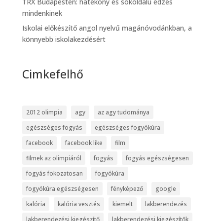
TRX Budapesten: hatékony és sokoldalú edzés
mindenkinek
Iskolai előkészítő angol nyelvű magánóvodánkban, a
könnyebb iskolakezdésért
Cimkefelhő
2012 olimpia
agy
az agy tudománya
egészséges fogyás
egészséges fogyókúra
facebook
facebook like
film
filmek az olimpiáról
fogyás
fogyás egészségesen
fogyás fokozatosan
fogyókúra
fogyókúra egészségesen
fényképező
google
kalória
kalória vesztés
kiemelt
lakberendezés
lakberendezési kiegészítő
lakberendezési kiegészítők