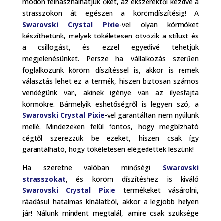
módon felhasználhatjuk őket, az ékszerektől kezdve a
strasszokon át egészen a körömdíszítésig! A
Swarovski Crystal Pixie
-vel olyan körmöket
készíthetünk, melyek tökéletesen ötvözik a stílust és
a csillogást, és ezzel egyedivé tehetjük
megjelenésünket. Persze ha vállalkozás szerűen
foglalkozunk köröm díszítéssel is, akkor is remek
választás lehet ez a termék, hiszen biztosan számos
vendégünk van, akinek igénye van az ilyesfajta
körmökre. Bármelyik eshetőségről is legyen szó, a
Swarovski Crystal Pixie
-vel garantáltan nem nyúlunk
mellé. Mindezeken felül fontos, hogy megbízható
cégtől szerezzük be ezeket, hiszen csak így
garantálható, hogy tökéletesen elégedettek leszünk!
Ha szeretne valóban minőségi
Swarovski
strasszokat
, és köröm díszítéshez is kiváló
Swarovski Crystal Pixie
termékeket vásárolni,
ráadásul hatalmas kínálatból, akkor a legjobb helyen
jár! Nálunk mindent megtalál, amire csak szüksége