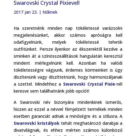
Swarovski Crystal Pixievel!
2017 jan 23.
|
Nőknek
Ha szeretnénk minden nap tökéletessé varázsolni
megjelenésünket, akkor számos apróságra kell
odafigyelnünk, melyek tökéletessé tehetik
outfitünket. Persze ilyenkor az ékszerektől kezdve a
sminken át a színösszeállítások hangulatán keresztül
mindent mérlegelnünk kell. Azonban ha valódi
tökéletességre vágyunk, érdemes körmeinket is úgy
díszítenünk vagy díszíttetnünk, hogy harmonizáljanak
a szettel. Mindehhez a
Swarovski Crystal Pixie
-nél
keresve sem találhatnánk jobb opciót!
A Swarovski név bizonyára mindenkinek ismerős,
hiszen az ezzel a névvel fémjelzett termékek minden
esetben garanciát adnak a minőségre és a stílusra. A
Swarovski kristályok
tehát meghatározó darabjai a
divatvilágnak, és ehhez mérten számos különböző