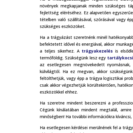
növények megkapjanak minden szükséges tápa
fejlettség eléréséhez. Ez alapvetően egyszerű
tételben való szállításával, szórásával vagy é
szükséges eszközöket.
Ha a trágyázást szeretnénk minél hatékonyabb
befektetett idővel és energiával, akkor munka
a teljes sikerhez. A
trágyakezelés
is elsődl
termőföldig. Szükségünk lesz egy
tartálykocs
az esetlegesen megnövekedett nyomásnak, ill
külvilágtól. Ha ez megvan, akkor szükségü
feltölthetjük, vagy épp a trágya logisztikai pro
csak akkor végezhetjük körültekintően, hatéko
eszközökkel ehhez.
Ha szeretne mindent beszerezni a professzio
Cégünk kínálatában mindent megtalál, amire 
minőségben! Ha további információkra kíváncsi,
Ha esetlegesen kérdései merülnének fel a trágya