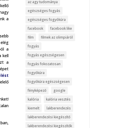
az agy tudománya
kellő
egészséges fogyás
 nagy
ünk a
egészséges fogyókúra
facebook
facebook like
esebb
film
filmek az olimpiáról
 elég
fogyás
ból a
fogyás egészségesen
 kell
azt a
fogyás fokozatosan
gépet
fogyókúra
lést
fogyókúra egészségesen
elelő
fényképező
google
nket!
kalória
kalória vesztés
talan
kiemelt
lakberendezés
lakberendezési kiegészítő
tban,
lakberendezési kiegészítők