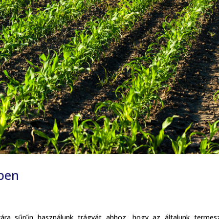
bben
ára sűrűn használunk trágyát ahhoz, hogy az általunk termesz