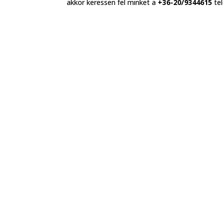
akkor keressen fel minket a
+36-20/9344615
te