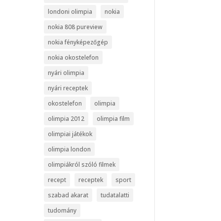
londoni olimpia
nokia
nokia 808 pureview
nokia fényképezőgép
nokia okostelefon
nyári olimpia
nyári receptek
okostelefon
olimpia
olimpia 2012
olimpia film
olimpiai játékok
olimpia london
olimpiákról szóló filmek
recept
receptek
sport
szabad akarat
tudatalatti
tudomány