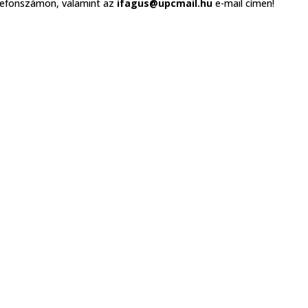
lefonszámon, valamint az
ifagus@upcmail.hu
e-mail címen!