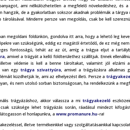
nyagot, ami nélkülözhetetlen a megfelelő növekedéshez, és a 
en hangzik, de a gyakorlatban sokszor akadnak problémák a tárgya
pp tárolásával. Minderre persze van megoldás, csak be kell szerezn
an megoldani földünkön, gondolva itt arra, hogy a lehető leg kev
gépekre van szükségünk, eddig ez magától értetődő, de ez még nem
eges fontosságú, tehát az az út, amíg a trágya eljut a tartály
ira
, amivel a trágyát a kellő földterülethez szállítjuk. Ennek ellenállnia
etve védenie is kell a benne tároltakat, valamint jól elzárni 
nk van egy
trágya szivattyúra
, amivel a trágyázásra alkalmas 
blémáit küzdhetjük le, ami az elhelyezést illeti. Persze a
trágyakeze
nyan, és nem utolsó sorban biztonságosan, ha rendelkezünk a megf
nális trágyázáshoz, akkor válassza a mi
trágyakezelő
eszközei
csak szüksége lehet trágyázás során, ráadásul mindezt kifogás
 látogasson el honlapunkra, a
www.promanure.hu
–ra!
kezeléssel, illetve termékeinkkel vagy szolgáltatásainkkal kapcsola