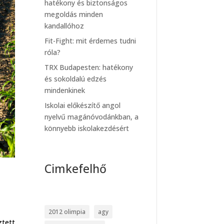
hatékony és biztonságos
megoldás minden
kandallóhoz
Fit-Fight: mit érdemes tudni
róla?
TRX Budapesten: hatékony
és sokoldalú edzés
mindenkinek
Iskolai előkészítő angol
nyelvű magánóvodánkban, a
könnyebb iskolakezdésért
Cimkefelhő
2012 olimpia
agy
tett