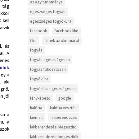
az agy tudománya
y tág
egészséges fogyás
akkor
 kell
egészséges fogyókúra
vezik
facebook
facebook like
film
filmek az olimpiáról
l, és
fogyás
al. A
fogyás egészségesen
lenés
ólók
fogyás fokozatosan
ogy a
fogyókúra
, aki
fogyókúra egészségesen
egnő,
n jól
fényképező
google
kalória
kalória vesztés
tva a
kiemelt
lakberendezés
ra, a
lakberendezési kiegészítő
 azok
lakberendezési kiegészítők