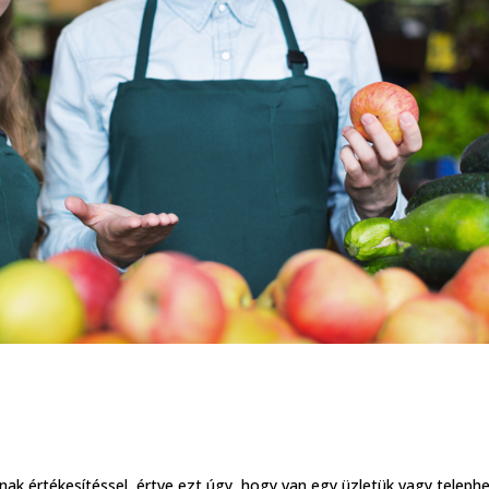
ak értékesítéssel, értve ezt úgy, hogy van egy üzletük vagy telephe