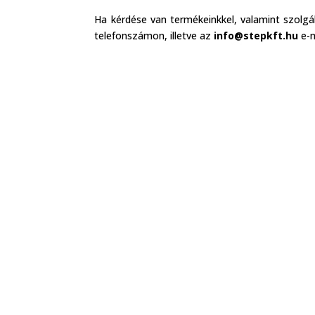
Ha kérdése van termékeinkkel, valamint szolgá
telefonszámon, illetve az
info@stepkft.hu
e-m