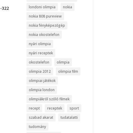
londoni olimpia
nokia
0-322
nokia 808 pureview
nokia fényképezőgép
nokia okostelefon
nyári olimpia
nyári receptek
okostelefon
olimpia
olimpia 2012
olimpia film
olimpiai játékok
olimpia london
olimpiákról szóló filmek
recept
receptek
sport
szabad akarat
tudatalatti
tudomány