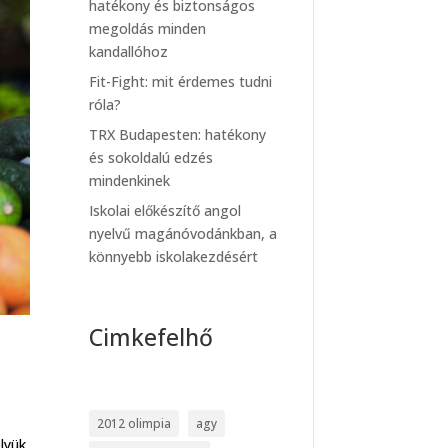
hatékony és biztonságos
megoldás minden
kandallóhoz
Fit-Fight: mit érdemes tudni
róla?
TRX Budapesten: hatékony
és sokoldalú edzés
mindenkinek
Iskolai előkészítő angol
nyelvű magánóvodánkban, a
könnyebb iskolakezdésért
Cimkefelhő
2012 olimpia
agy
lyük,