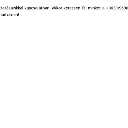
ltatásainkkal kapcsolatban, akkor keressen fel minket a +3630/969
ail címen!