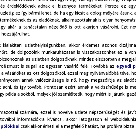
 és érdeklődőknek adnak el bizonyos termékeket. Persze ez eg
zletig ez így bármi lehet, de ha egy kicsit a dolog mélyére ásunk, 
 termékeknek és az eladóknak, alkalmazottaknak is olyan benyomást
agy akár a tanácstalan nézelődő is ott akarjon vásárolni. Ezt ne
 hozzájárulhat.
kialakítani üzlethelyiségünkben, akkor érdemes azonos dizájnna
riőrt, de dolgozóink munkaruházatán is visszaköszönhet ez a von
ölcsönöznek az üzletben dolgozóknak, mindez elsősorban a megje
rofizmust is sugall az egyszeri vásárló felé. Továbbá az
egyedi p
 vásárlókat az ott dolgozóktól, ezzel még nyilvánvalóbbá téve, h
 arányosan annak valószínűsége is nő, hogy megszólítja az eladót
et adni, és így tovább. Pontosan ezért annak a valószínűsége is m
y példa a sokból, melyek jól szemléltetik, hogy miért is járunk igazá
lmazottai számára, ezzel is növelve üzlete népszerűségét és javí
további információkra kíváncsi, akkor látogasson el weboldalunk
 pólókkal
csak akkor érheti el a megfelelő hatást, ha profikra bízza