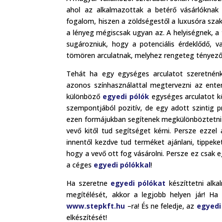
ahol az alkalmazottak a betérő vásárlóknak
fogalom, hiszen a zöldségestől a luxusóra szakü
a lényeg mégiscsak ugyan az. A helyiségnek, a
sugározniuk, hogy a potenciális érdeklődő, v
tömören arculatnak, melyhez rengeteg tényező
Tehát ha egy egységes arculatot szeretnénk 
azonos színhasználattal megtervezni az ente
különböző
egyedi pólók
egységes arculatot k
szempontjából pozitív, de egy adott szintig p
ezen formájukban segítenek megkülönböztetni a
vevő kitől tud segítséget kérni. Persze ezzel
innentől kezdve tud terméket ajánlani, tippek
hogy a vevő ott fog vásárolni. Persze ez csak eg
a céges
egyedi pólókkal
!
Ha szeretne
egyedi pólókat
készíttetni alka
megítélését, akkor a legjobb helyen jár! Ha 
www.stepkft.hu
–ra! És ne feledje, az
egyedi
elkészítését!