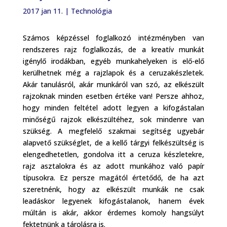
2017 jan 11.
|
Technológia
Számos képzéssel foglalkozó intézményben van
rendszeres rajz foglalkozás, de a kreatív munkát
igénylő irodákban, egyéb munkahelyeken is elő-elő
kerülhetnek még a rajzlapok és a ceruzakészletek.
Akár tanulásról, akár munkáról van szó, az elkészült
rajzoknak minden esetben értéke van! Persze ahhoz,
hogy minden feltétel adott legyen a kifogástalan
minőségű rajzok elkészültéhez, sok mindenre van
szükség. A megfelelő szakmai segítség ugyebár
alapvető szükséglet, de a kellő tárgyi felkészültség is
elengedhetetlen, gondolva itt a ceruza készletekre,
rajz asztalokra és az adott munkához való papír
típusokra. Ez persze magától értetődő, de ha azt
szeretnénk, hogy az elkészült munkák ne csak
leadáskor legyenek kifogástalanok, hanem évek
múltán is akár, akkor érdemes komoly hangsúlyt
fektetnünk a tárolásra is.