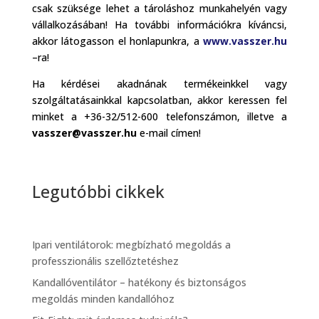
csak szüksége lehet a tároláshoz munkahelyén vagy
vállalkozásában! Ha további információkra kíváncsi,
akkor látogasson el honlapunkra, a
www.vasszer.hu
–ra!
Ha kérdései akadnának termékeinkkel vagy
szolgáltatásainkkal kapcsolatban, akkor keressen fel
minket a +36-32/512-600 telefonszámon, illetve a
vasszer@vasszer.hu
e-mail címen!
Legutóbbi cikkek
Ipari ventilátorok: megbízható megoldás a
professzionális szellőztetéshez
Kandallóventilátor – hatékony és biztonságos
megoldás minden kandallóhoz