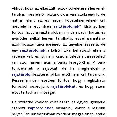
Ahhoz, hogy az elkészült rajzok tökéletesen legyenek
tárolva, megfelelő rajztárolókra van szükségünk, de
mit is jelent ez, és milyen követelményeknek kell
megfelelnie egy ilyen
rajztárolónak
? Első sorban
fontos, hogy a rajztárolóban minden papír, hajtás és
gyűrődés nélkül legyen tárolható, ezzel garantálva
azok hosszú távú épségét. Ez ugyebár ésszerű, de
egy
rajztárolónak
a külső fizikai behatások ellen is
védenie kell, és itt nem csak a véletlen balesetekről
van szó, hanem akár a párás levegőről is. A pára
tönkreteheti a rajzokat, de ha megfelelőek a
rajztároló
illesztései, akkor ettől nem kell tartanunk.
Persze minden esetben fontos, hogy megbízható
forrásból vásároljunk
rajztárolókat
, és hogy szem
előtt tartsuk a minőséget.
Ha szeretne kiválóan kivitelezett, és egyéni igényeire
szabott
rajztárolókat
vásárolni, akkor a legjobb
helyen jár! Kínálatunkban mindent megtalálhat, amire