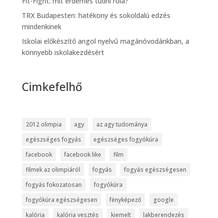
Fit-Fight: mit érdemes tudni róla?
TRX Budapesten: hatékony és sokoldalú edzés
mindenkinek
Iskolai előkészítő angol nyelvű magánóvodánkban, a
könnyebb iskolakezdésért
Cimkefelhő
2012 olimpia
agy
az agy tudománya
egészséges fogyás
egészséges fogyókúra
facebook
facebook like
film
filmek az olimpiáról
fogyás
fogyás egészségesen
fogyás fokozatosan
fogyókúra
fogyókúra egészségesen
fényképező
google
kalória
kalória vesztés
kiemelt
lakberendezés