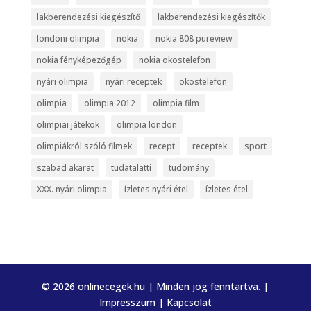
lakberendezési kiegészítő
lakberendezési kiegészítők
londoni olimpia
nokia
nokia 808 pureview
nokia fényképezőgép
nokia okostelefon
nyári olimpia
nyári receptek
okostelefon
olimpia
olimpia 2012
olimpia film
olimpiai játékok
olimpia london
olimpiákról szóló filmek
recept
receptek
sport
szabad akarat
tudatalatti
tudomány
XXX. nyári olimpia
ízletes nyári étel
ízletes étel
© 2026 onlinecegek.hu | Minden jog fenntartva. |
Impresszum
|
Kapcsolat