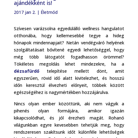
ajándékként is!
2017 jan 2.
|
Életmód
Szívesen varázsolna egyedülálló wellness hangulatot
otthonába, hogy kellemesebbé tegye a hideg
hónapok mindennapjait? Netán vendégváró helyének
szolgáltatásait bővítené egyedi lehetőséggel, hogy
még több látogatót fogadhasson örömmel?
Tökéletes megoldás lehet mindezekre, ha a
dézsafürdő
telepítése mellett dönt, amit
egyszerűen, rövid idő alatt kivitelezhet, és hosszú
időn keresztül élvezheti előnyeit, többek között
egészségéhez is nagymértékben hozzájárulva.
Nincs olyan ember közöttünk, aki nem vágyik a
pihenés olyan formájára, amikor igazán
kikapcsolódhat, és jól érezheti magát. Rohanó
világunkban egyre kevesebben tehetjük meg, hogy
rendszeresen szakítsunk időt különféle lehetőségek