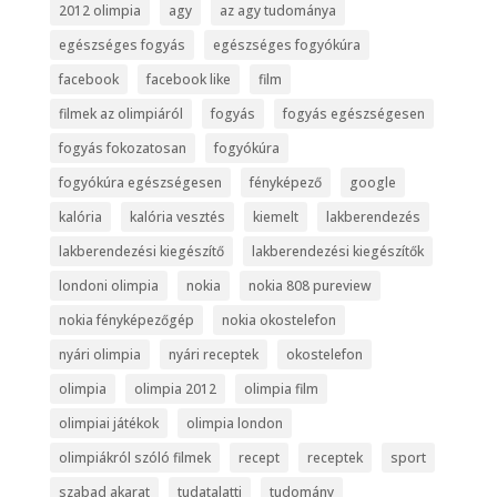
2012 olimpia
agy
az agy tudománya
egészséges fogyás
egészséges fogyókúra
facebook
facebook like
film
filmek az olimpiáról
fogyás
fogyás egészségesen
fogyás fokozatosan
fogyókúra
fogyókúra egészségesen
fényképező
google
kalória
kalória vesztés
kiemelt
lakberendezés
lakberendezési kiegészítő
lakberendezési kiegészítők
londoni olimpia
nokia
nokia 808 pureview
nokia fényképezőgép
nokia okostelefon
nyári olimpia
nyári receptek
okostelefon
olimpia
olimpia 2012
olimpia film
olimpiai játékok
olimpia london
olimpiákról szóló filmek
recept
receptek
sport
szabad akarat
tudatalatti
tudomány