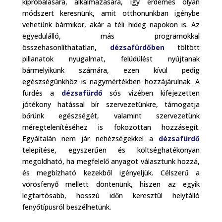
kipróbálására, alkalmazására, így érdemes olyan
módszert keresnünk, amit otthonunkban igénybe
vehetünk bármikor, akár a téli hideg napokon is. Az
egyedülálló, más programokkal
összehasonlíthatatlan,
dézsafürdőben
töltött
pillanatok nyugalmat, felüdülést nyújtanak
bármelyikünk számára, ezen kívül pedig
egészségünkhöz is nagymértékben hozzájárulnak. A
fürdés a
dézsafürdő
sós vizében kifejezetten
jótékony hatással bír szervezetünkre, támogatja
bőrünk egészségét, valamint szervezetünk
méregtelenítéséhez is fokozottan hozzásegít.
Egyáltalán nem jár nehézségekkel a
dézsafürdő
telepítése, egyszerűen és költséghatékonyan
megoldható, ha megfelelő anyagot választunk hozzá,
és megbízható kezekből igényeljük. Célszerű a
vörösfenyő mellett döntenünk, hiszen az egyik
legtartósabb, hosszú időn keresztül helytálló
fenyőtípusról beszélhetünk.