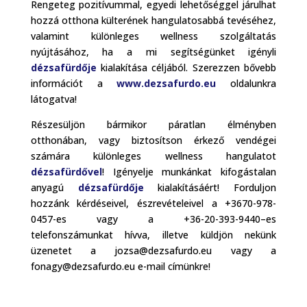
Rengeteg pozitívummal, egyedi lehetőséggel járulhat
hozzá otthona külterének hangulatosabbá tevéséhez,
valamint különleges wellness szolgáltatás
nyújtásához, ha a mi segítségünket igényli
dézsafürdője
kialakítása céljából. Szerezzen bővebb
információt a
www.dezsafurdo.eu
oldalunkra
látogatva!
Részesüljön bármikor páratlan élményben
otthonában, vagy biztosítson érkező vendégei
számára különleges wellness hangulatot
dézsafürdővel
! Igényelje munkánkat kifogástalan
anyagú
dézsafürdője
kialakításáért! Forduljon
hozzánk kérdéseivel, észrevételeivel a +3670-978-
0457-es vagy a +36-20-393-9440–es
telefonszámunkat hívva, illetve küldjön nekünk
üzenetet a jozsa@dezsafurdo.eu vagy a
fonagy@dezsafurdo.eu e-mail címünkre!