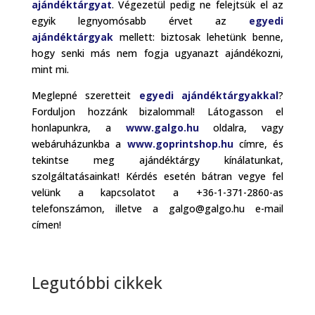
ajándéktárgyat
. Végezetül pedig ne felejtsük el az
egyik legnyomósabb érvet az
egyedi
ajándéktárgyak
mellett: biztosak lehetünk benne,
hogy senki más nem fogja ugyanazt ajándékozni,
mint mi.
Meglepné szeretteit
egyedi ajándéktárgyakkal
?
Forduljon hozzánk bizalommal! Látogasson el
honlapunkra, a
www.galgo.hu
oldalra, vagy
webáruházunkba a
www.goprintshop.hu
címre, és
tekintse meg ajándéktárgy kínálatunkat,
szolgáltatásainkat! Kérdés esetén bátran vegye fel
velünk a kapcsolatot a +36-1-371-2860-as
telefonszámon, illetve a galgo@galgo.hu e-mail
címen!
Legutóbbi cikkek