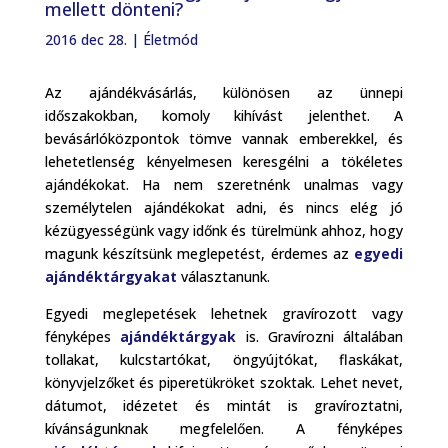
mellett dönteni?
2016 dec 28.
|
Életmód
Az ajándékvásárlás, különösen az ünnepi
időszakokban, komoly kihívást jelenthet. A
bevásárlóközpontok tömve vannak emberekkel, és
lehetetlenség kényelmesen keresgélni a tökéletes
ajándékokat. Ha nem szeretnénk unalmas vagy
személytelen ajándékokat adni, és nincs elég jó
kézügyességünk vagy időnk és türelmünk ahhoz, hogy
magunk készítsünk meglepetést, érdemes az
egyedi
ajándéktárgyakat
választanunk.
Egyedi meglepetések lehetnek gravírozott vagy
fényképes
ajándéktárgyak
is. Gravírozni általában
tollakat, kulcstartókat, öngyújtókat, flaskákat,
könyvjelzőket és piperetükröket szoktak. Lehet nevet,
dátumot, idézetet és mintát is gravíroztatni,
kívánságunknak megfelelően. A fényképes