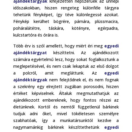
ajándéktárgyak
kifejezetten népszerűek az ünnepi
időszakokban, hiszen rengeteg különféle tárgyra
tehetünk fényképet, így téve különlegessé azokat.
Fénykép kerülhet bögrére, párnára, plüssmacira,
poháralátétre, táskára, kötényre, egérpadra,
kulcstartóra és órára is.
Több érv is szól amellett, hogy miért éri meg
egyedi
ajándéktárgyat
készíttetni. Az ajándékozott
számára egyértelmű lesz, hogy sokat foglalkoztunk a
meglepetésével, és nem csak lekaptuk az első dolgot
a polcról, amit megláttunk. Az
egyedi
ajándéktárgyak
nem felejtődnek el, és nem fognak
a szekrény egy elrejtett zugában porosodni, hiszen
értéket képviselnek. Általuk megmutathatjuk az
ajándékozott embereknek, hogy fontos részei az
életünknek. Kortól és nemtől függetlenül bárkinek
tudjuk adni őket, mivel tökéletesen személyre
szabhatóak, így a munkatársunktól kezdve a
nagymamánkig bárkinek készíttethetünk
egyedi