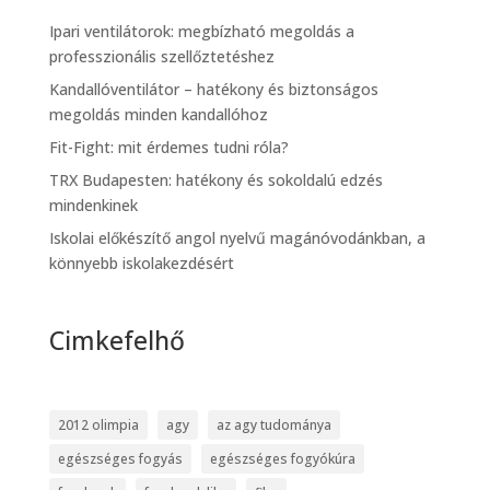
Ipari ventilátorok: megbízható megoldás a
professzionális szellőztetéshez
Kandallóventilátor – hatékony és biztonságos
megoldás minden kandallóhoz
Fit-Fight: mit érdemes tudni róla?
TRX Budapesten: hatékony és sokoldalú edzés
mindenkinek
Iskolai előkészítő angol nyelvű magánóvodánkban, a
könnyebb iskolakezdésért
Cimkefelhő
2012 olimpia
agy
az agy tudománya
egészséges fogyás
egészséges fogyókúra