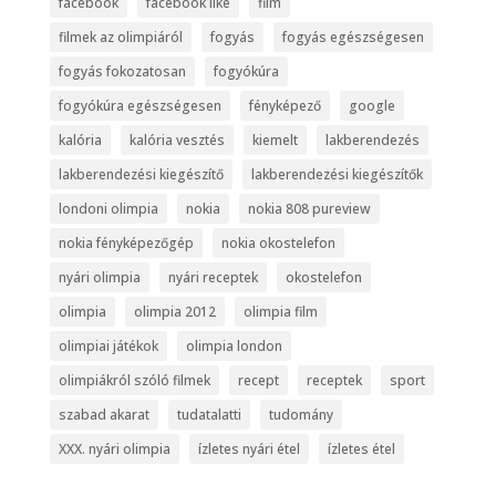
facebook
facebook like
film
filmek az olimpiáról
fogyás
fogyás egészségesen
fogyás fokozatosan
fogyókúra
fogyókúra egészségesen
fényképező
google
kalória
kalória vesztés
kiemelt
lakberendezés
lakberendezési kiegészítő
lakberendezési kiegészítők
londoni olimpia
nokia
nokia 808 pureview
nokia fényképezőgép
nokia okostelefon
nyári olimpia
nyári receptek
okostelefon
olimpia
olimpia 2012
olimpia film
olimpiai játékok
olimpia london
olimpiákról szóló filmek
recept
receptek
sport
szabad akarat
tudatalatti
tudomány
XXX. nyári olimpia
ízletes nyári étel
ízletes étel