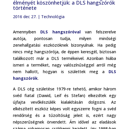
élményét köszönhetjük: a DLS hangszórók
története
2016 dec 27.
|
Technológia
Amennyiben
DLS hangszóróval
van felszerelve
autója, pontosan tudja, milyen minőségi
zenehallgatási eszközöknek bizonyulnak. Ha pedig
nincs még hangszórója, de éppen keresgél, biztosan
találkozott már a DLS termékeivel. Azonban hiába
ismeri a terméket, nagy valószínűséggel arról még
nem hallott, hogyan is születtek meg a
DLS
hangszórók
.
A DLS cég születése 1979-re tehető, amikor három
svéd fiatal (Dawid, Leif és Stefan) elkezdtek egy
újfajta vevőkészülék kialakításán dolgozni. Az
elkészített eszköz képes volt egyszerre fogni a svéd
rendőrség és a tűzoltóság jeleit is, ezért nagy
népszerűségnek örvendett. Ám idővel az eladások
száma rohamosan csökkenni kezdett, így 1998-ban