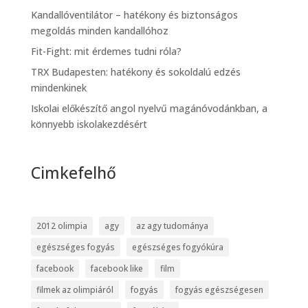
Kandallóventilátor – hatékony és biztonságos
megoldás minden kandallóhoz
Fit-Fight: mit érdemes tudni róla?
TRX Budapesten: hatékony és sokoldalú edzés
mindenkinek
Iskolai előkészítő angol nyelvű magánóvodánkban, a
könnyebb iskolakezdésért
Cimkefelhő
2012 olimpia
agy
az agy tudománya
egészséges fogyás
egészséges fogyókúra
facebook
facebook like
film
filmek az olimpiáról
fogyás
fogyás egészségesen