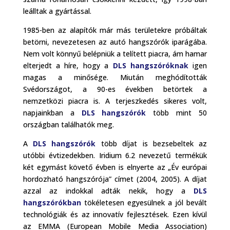
leálltak a gyártással.
1985-ben az alapítók már más területekre próbáltak
betörni, nevezetesen az autó hangszórók iparágába.
Nem volt könnyű belépniük a telített piacra, ám hamar
elterjedt a híre, hogy a
DLS hangszóróknak
igen
magas a minősége. Miután meghódították
Svédországot, a 90-es években betörtek a
nemzetközi piacra is. A terjeszkedés sikeres volt,
napjainkban a
DLS hangszórók
több mint 50
országban találhatók meg.
A
DLS hangszórók
több díjat is bezsebeltek az
utóbbi évtizedekben. Iridium 6.2 nevezetű termékük
két egymást követő évben is elnyerte az „Év európai
hordozható hangszórója” címet (2004, 2005). A díjat
azzal az indokkal adták nekik, hogy a
DLS
hangszórókban
tökéletesen egyesülnek a jól bevált
technológiák és az innovatív fejlesztések. Ezen kívül
az EMMA (European Mobile Media Association)