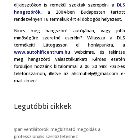
díjkiosztókon is remekül szoktak szerepelni a
DLS
hangszórók
, a 2004-ben Budapesten tartott
rendezvényen 16 termékük ért el dobogós helyezést.
Nincs még hangszóró autójában, vagy jobb
minőségűre szeretné cserélni? Válassza a DLS
termékeit! Látogasson el honlapunkra, a
www.autohificentrum.hu
webcímre, és tekintse
meg hangszóró választékunkat! Kérdés esetén
forduljon hozzánk bizalommal a 06 20 988 7032-es
telefonszámon, illetve az ahcmuhely@gmail.com e-
mail címen!
Legutóbbi cikkek
Ipari ventilátorok: megbízható megoldás a
professzionális szellőztetéshez