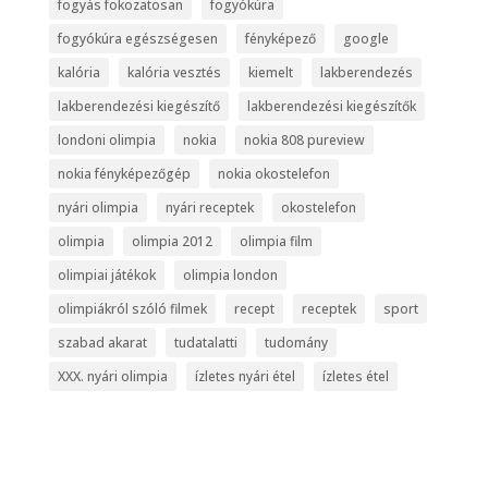
fogyás fokozatosan
fogyókúra
fogyókúra egészségesen
fényképező
google
kalória
kalória vesztés
kiemelt
lakberendezés
lakberendezési kiegészítő
lakberendezési kiegészítők
londoni olimpia
nokia
nokia 808 pureview
nokia fényképezőgép
nokia okostelefon
nyári olimpia
nyári receptek
okostelefon
olimpia
olimpia 2012
olimpia film
olimpiai játékok
olimpia london
olimpiákról szóló filmek
recept
receptek
sport
szabad akarat
tudatalatti
tudomány
XXX. nyári olimpia
ízletes nyári étel
ízletes étel