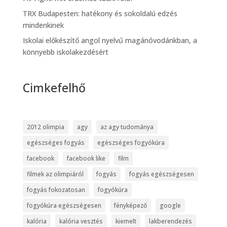
TRX Budapesten: hatékony és sokoldalú edzés
mindenkinek
Iskolai előkészítő angol nyelvű magánóvodánkban, a
könnyebb iskolakezdésért
Cimkefelhő
2012 olimpia
agy
az agy tudománya
egészséges fogyás
egészséges fogyókúra
facebook
facebook like
film
filmek az olimpiáról
fogyás
fogyás egészségesen
fogyás fokozatosan
fogyókúra
fogyókúra egészségesen
fényképező
google
kalória
kalória vesztés
kiemelt
lakberendezés