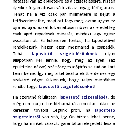
hatással van az épületekre és a szigetelésekre, hiszen
ilyenkor folyamatosan változik az anyag térfogata is.
Tehát ha a víz csak pár milliméterre is bejut a
tetőszerkezetbe, majd ott fagy meg, aztán ugyan ez
újra és újra, azzal folyamatosan növeli az eredetileg
csak apró repedések méretét, mindezt egy egész
évszakon át. Ez különösen fontos, ha lapostetővel
rendelkezünk, hiszen ezen megmarad a csapadék.
Tehát
lapostető szigetelésünknek
olyan
állapotban kell lennie, hogy még az ilyen, (az
épületekre nézve) szélsőséges időjárás se tudjon kárt
tenni benne. Így még a tél beállta előtt érdemes egy
szakértő céget felkérnünk, hogy teljes mértékben
rendbe tegye
lapostető szigetelésünket
!
Ha szeretné felújíttatni
lapostető szigetelését
, de
még nem tudja, kire bízhatná rá a munkát, akkor ne
keressen tovább! Cégünk profi, ha
lapostető
szigetelésről
van szó, így Ön biztos lehet benne,
hogy ha minket választ, garantáltan elégedett lesz a