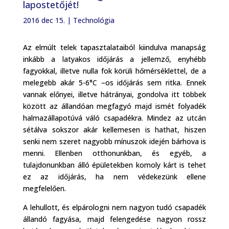
lapostetőjét!
2016 dec 15.
|
Technológia
Az elmúlt telek tapasztalataiból kiindulva manapság
inkább a latyakos időjárás a jellemző, enyhébb
fagyokkal, illetve nulla fok körüli hőmérséklettel, de a
melegebb akár 5-6°C –os időjárás sem ritka. Ennek
vannak előnyei, illetve hátrányai, gondolva itt többek
között az állandóan megfagyó majd ismét folyadék
halmazállapotúvá váló csapadékra. Mindez az utcán
sétálva sokszor akár kellemesen is hathat, hiszen
senki nem szeret nagyobb mínuszok idején bárhova is
menni. Ellenben otthonunkban, és egyéb, a
tulajdonunkban álló épületekben komoly kárt is tehet
ez az időjárás, ha nem védekezünk ellene
megfelelően.
A lehullott, és elpárologni nem nagyon tudó csapadék
állandó fagyása, majd felengedése nagyon rossz