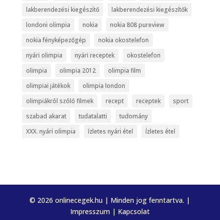
lakberendezési kiegészítő
lakberendezési kiegészítők
londoni olimpia
nokia
nokia 808 pureview
nokia fényképezőgép
nokia okostelefon
nyári olimpia
nyári receptek
okostelefon
olimpia
olimpia 2012
olimpia film
olimpiai játékok
olimpia london
olimpiákról szóló filmek
recept
receptek
sport
szabad akarat
tudatalatti
tudomány
XXX. nyári olimpia
ízletes nyári étel
ízletes étel
© 2026 onlinecegek.hu | Minden jog fenntartva. |
Impresszum
|
Kapcsolat