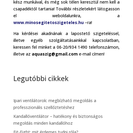
kész munkával, és még sok télen keresztül nem kell a
csapadéktól tartania! További részletekért látogasson
el weboldalunkra, a
www.minosegitetoszigeteles.hu
–ra!
Ha kérdései akadnának a lapostető szigeteléssel,
illetve egyéb szolgáltatásainkkal kapcsolatban,
keressen fel minket a 06-20/934 1490 telefonszámon,
illetve az
aquaszig@gmail.com
e-mail címen!
Legutóbbi cikkek
Ipari ventilátorok: megbízható megoldás a
professzionális szellőztetéshez
Kandallóventilátor – hatékony és biztonságos
megoldás minden kandallóhoz
Fit-Fight: mit érdemes tudni róla?