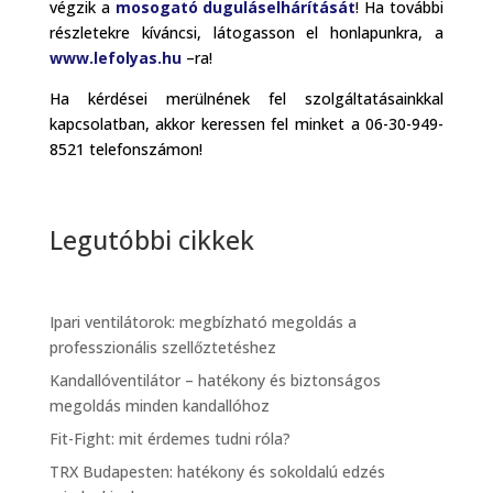
végzik a
mosogató duguláselhárítását
! Ha további
részletekre kíváncsi, látogasson el honlapunkra, a
www.lefolyas.hu
–ra!
Ha kérdései merülnének fel szolgáltatásainkkal
kapcsolatban, akkor keressen fel minket a 06-30-949-
8521 telefonszámon!
Legutóbbi cikkek
Ipari ventilátorok: megbízható megoldás a
professzionális szellőztetéshez
Kandallóventilátor – hatékony és biztonságos
megoldás minden kandallóhoz
Fit-Fight: mit érdemes tudni róla?
TRX Budapesten: hatékony és sokoldalú edzés