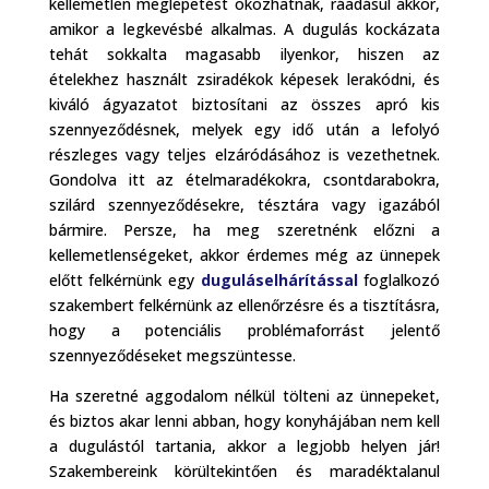
kellemetlen meglepetést okozhatnak, ráadásul akkor,
amikor a legkevésbé alkalmas. A dugulás kockázata
tehát sokkalta magasabb ilyenkor, hiszen az
ételekhez használt zsiradékok képesek lerakódni, és
kiváló ágyazatot biztosítani az összes apró kis
szennyeződésnek, melyek egy idő után a lefolyó
részleges vagy teljes elzáródásához is vezethetnek.
Gondolva itt az ételmaradékokra, csontdarabokra,
szilárd szennyeződésekre, tésztára vagy igazából
bármire. Persze, ha meg szeretnénk előzni a
kellemetlenségeket, akkor érdemes még az ünnepek
előtt felkérnünk egy
duguláselhárítással
foglalkozó
szakembert felkérnünk az ellenőrzésre és a tisztításra,
hogy a potenciális problémaforrást jelentő
szennyeződéseket megszüntesse.
Ha szeretné aggodalom nélkül tölteni az ünnepeket,
és biztos akar lenni abban, hogy konyhájában nem kell
a dugulástól tartania, akkor a legjobb helyen jár!
Szakembereink körültekintően és maradéktalanul