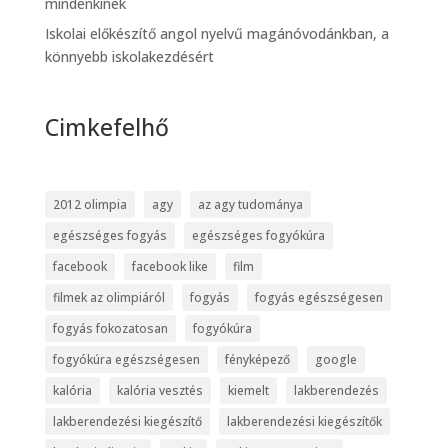
mindenkinek
Iskolai előkészítő angol nyelvű magánóvodánkban, a
könnyebb iskolakezdésért
Cimkefelhő
2012 olimpia
agy
az agy tudománya
egészséges fogyás
egészséges fogyókúra
facebook
facebook like
film
filmek az olimpiáról
fogyás
fogyás egészségesen
fogyás fokozatosan
fogyókúra
fogyókúra egészségesen
fényképező
google
kalória
kalória vesztés
kiemelt
lakberendezés
lakberendezési kiegészítő
lakberendezési kiegészítők