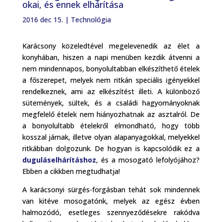
okai, és ennek elhárítása
2016 dec 15.
|
Technológia
Karácsony közeledtével megelevenedik az élet a
konyhában, hiszen a napi menüben kezdik átvenni a
nem mindennapos, bonyolultabban elkészíthető ételek
a főszerepet, melyek nem ritkán speciális igényekkel
rendelkeznek, ami az elkészítést illeti. A különböző
sütemények, sültek, és a családi hagyományoknak
megfelelő ételek nem hiányozhatnak az asztalról. De
a bonyolultabb ételekről elmondható, hogy több
kosszal járnak, illetve olyan alapanyagokkal, melyekkel
ritkábban dolgozunk. De hogyan is kapcsolódik ez a
duguláselhárításhoz
, és a mosogató lefolyójához?
Ebben a cikkben megtudhatja!
A karácsonyi sürgés-forgásban tehát sok mindennek
van kitéve mosogatónk, melyek az egész évben
halmozódó, esetleges szennyeződésekre rakódva