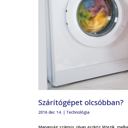
Szárítógépet olcsóbban?
2016 dec 14.
|
Technológia
Manapság számos olyan eszköz létezik, mellye