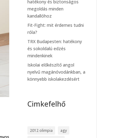
hatékony és biztonságos
megoldás minden
kandallóhoz
Fit-Fight: mit érdemes tudni
róla?
TRX Budapesten: hatékony
és sokoldalú edzés
mindenkinek
Iskolai előkészítő angol
nyelvű magánóvodánkban, a
könnyebb iskolakezdésért
Cimkefelhő
2012 olimpia
agy
onyos