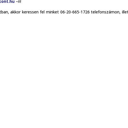
kont.hu
–n!
ban, akkor keressen fel minket 06-20-665-1726 telefonszámon, ille