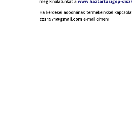
meg kínálatunkat a
www.haztartasigep-disz
Ha kérdései adódnának termékeinkkel kapcsolat
czs1971@gmail.com
e-mail címen!