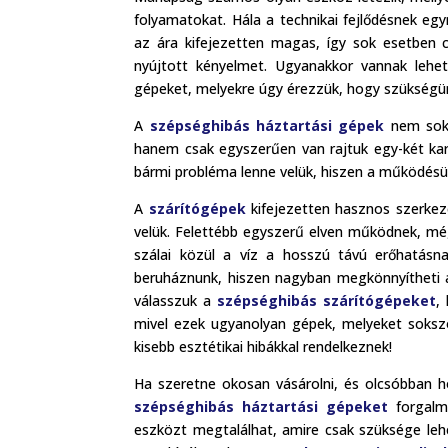
folyamatokat. Hála a technikai fejlődésnek eg
az ára kifejezetten magas, így sok esetben
nyújtott kényelmet. Ugyanakkor vannak lehet
gépeket, melyekre úgy érezzük, hogy szükségü
A
szépséghibás háztartási gépek
nem sokb
hanem csak egyszerűen van rajtuk egy-két kar
bármi probléma lenne velük, hiszen a működésü
A
szárítógépek
kifejezetten hasznos szerkeze
velük. Felettébb egyszerű elven működnek, mégp
szálai közül a víz a hosszú távú erőhatás
beruháznunk, hiszen nagyban megkönnyítheti az
válasszuk a
szépséghibás szárítógépeket
,
mivel ezek ugyanolyan gépek, melyeket soks
kisebb esztétikai hibákkal rendelkeznek!
Ha szeretne okosan vásárolni, és olcsóbban h
szépséghibás háztartási gépeket
forgalm
eszközt megtalálhat, amire csak szüksége lehe