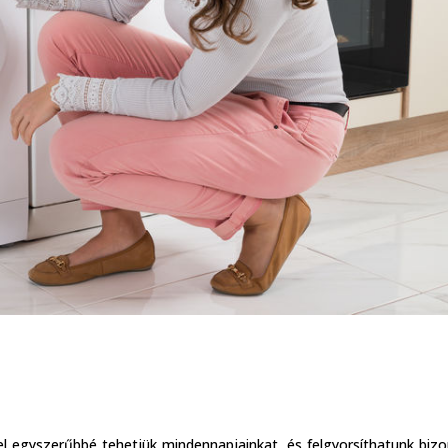
l egyszerűbbé tehetjük mindennapjainkat, és felgyorsíthatunk biz