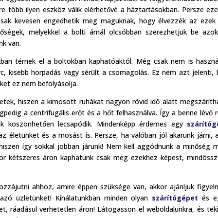
yre több ilyen eszköz válik elérhetővé a háztartásokban. Persze ez
 csak kevesen engedhetik meg maguknak, hogy élvezzék az ezek 
őségek, melyekkel a bolti árnál olcsóbban szerezhetjük be azo
nk van.
an térnek el a boltokban kaphatóaktól. Még csak nem is haszná
c, kisebb horpadás vagy sérült a csomagolás. Ez nem azt jelenti,
ket ez nem befolyásolja.
tek, hiszen a kimosott ruhákat nagyon rövid idő alatt megszáríth
edig a centrifugális erőt és a hőt felhasználva. Így a benne lévő 
nak köszönhetően lecsapódik. Mindenképp érdemes egy
szárítóg
 életünket és a mosást is. Persze, ha valóban jól akarunk járni, 
 hiszen így sokkal jobban járunk! Nem kell aggódnunk a minőség m
zor kétszeres áron kaphatunk csak meg ezekhez képest, mindöss
ozzájutni ahhoz, amire éppen szüksége van, akkor ajánljuk figye
azó üzletünket! Kínálatunkban minden olyan
szárítógépet
és e
t, ráadásul verhetetlen áron! Látogasson el weboldalunkra, és tek