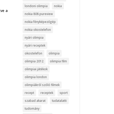
londoni olimpia
nokia
tve a
nokia 808 pureview
nokia fényképezőgép
nokia okostelefon
nyári olimpia
nyári receptek
okostelefon
olimpia
olimpia 2012
olimpia film
olimpiai játékok
olimpia london
olimpiákról szóló filmek
recept
receptek
sport
szabad akarat
tudatalatti
tudomány