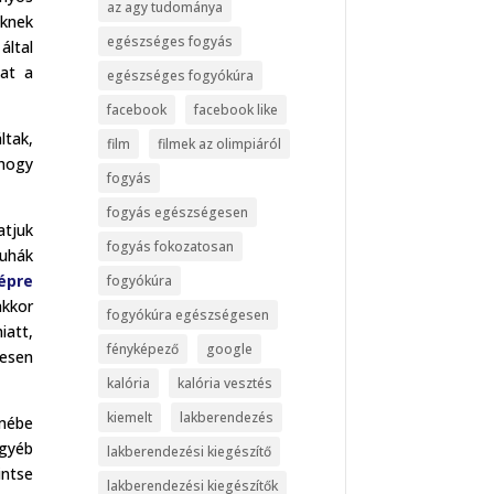
az agy tudománya
eknek
egészséges fogyás
által
kat a
egészséges fogyókúra
facebook
facebook like
ltak,
film
filmek az olimpiáról
 hogy
fogyás
fogyás egészségesen
atjuk
fogyás fokozatosan
ruhák
épre
fogyókúra
akkor
fogyókúra egészségesen
iatt,
fényképező
google
zesen
kalória
kalória vesztés
kiemelt
lakberendezés
lmébe
gyéb
lakberendezési kiegészítő
intse
lakberendezési kiegészítők