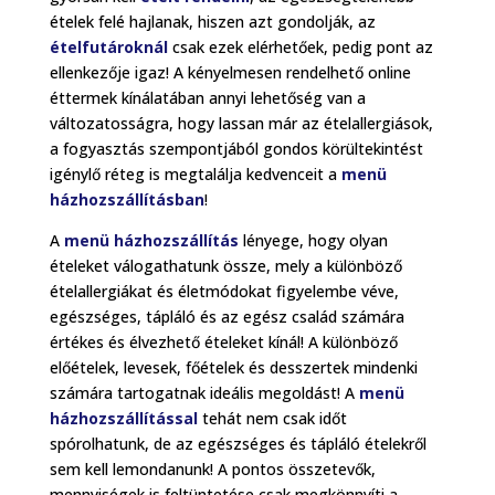
ételek felé hajlanak, hiszen azt gondolják, az
ételfutároknál
csak ezek elérhetőek, pedig pont az
ellenkezője igaz! A kényelmesen rendelhető online
éttermek kínálatában annyi lehetőség van a
változatosságra, hogy lassan már az ételallergiások,
a fogyasztás szempontjából gondos körültekintést
igénylő réteg is megtalálja kedvenceit a
menü
házhozszállításban
!
A
menü házhozszállítás
lényege, hogy olyan
ételeket válogathatunk össze, mely a különböző
ételallergiákat és életmódokat figyelembe véve,
egészséges, tápláló és az egész család számára
értékes és élvezhető ételeket kínál! A különböző
előételek, levesek, főételek és desszertek mindenki
számára tartogatnak ideális megoldást! A
menü
házhozszállítással
tehát nem csak időt
spórolhatunk, de az egészséges és tápláló ételekről
sem kell lemondanunk! A pontos összetevők,
mennyiségek is feltüntetése csak megkönnyíti a