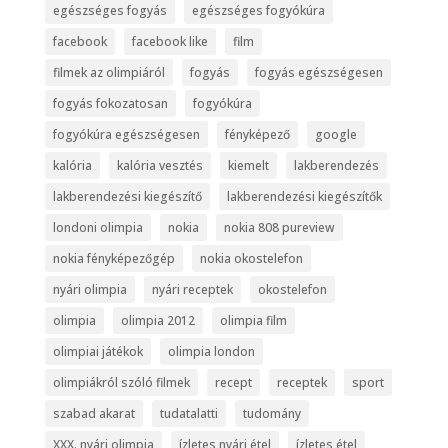
egészséges fogyás
egészséges fogyókúra
facebook
facebook like
film
filmek az olimpiáról
fogyás
fogyás egészségesen
fogyás fokozatosan
fogyókúra
fogyókúra egészségesen
fényképező
google
kalória
kalória vesztés
kiemelt
lakberendezés
lakberendezési kiegészítő
lakberendezési kiegészítők
londoni olimpia
nokia
nokia 808 pureview
nokia fényképezőgép
nokia okostelefon
nyári olimpia
nyári receptek
okostelefon
olimpia
olimpia 2012
olimpia film
olimpiai játékok
olimpia london
olimpiákról szóló filmek
recept
receptek
sport
szabad akarat
tudatalatti
tudomány
XXX. nyári olimpia
ízletes nyári étel
ízletes étel