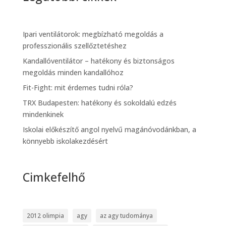
Ipari ventilátorok: megbízható megoldás a
professzionális szellőztetéshez
Kandallóventilátor – hatékony és biztonságos
megoldás minden kandallóhoz
Fit-Fight: mit érdemes tudni róla?
TRX Budapesten: hatékony és sokoldalú edzés
mindenkinek
Iskolai előkészítő angol nyelvű magánóvodánkban, a
könnyebb iskolakezdésért
Cimkefelhő
2012 olimpia
agy
az agy tudománya