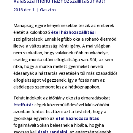
Válassza menü házhozszállításunkat!
2016 dec 1.
|
Gasztro
Manapság egyre kényelmesebbé teszik az emberek
életét a különböző
étel házhozszállítási
szolgáltatások. Ennek legfőbb oka a rohanó életmód,
illetve a változatosság iránti igény. A mai világban
nem szokatlan, hogy valakinek több munkahelye,
esetleg munka utáni elfoglaltsága van. Sőt, az sem
ritka, hogy a munka mellett gyermeket nevelő
édesanyák a háztartás vezetésén túl más szabadidős
elfoglaltságot végezzenek, így a főzés nem az
elsődleges szempont lesz a hétköznapokon.
Tehát indokolt az időhiány okozta elmaradásokat
ételfutár
cégek közreműködésével kiküszöbölni
azonban fontos tisztázni azt a tévhitet, hogy a
gyorskaja egyenlő az
étel házhozszállítás
fogalmával! Sokan beleesnek a hibába, hogyha
gyorsan kell
ételt rendelni
, az egészségtelenebb