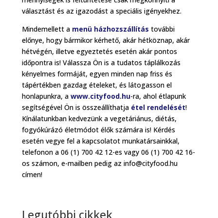
választást és az igazodást a speciális igényekhez.
Mindemellett a
menü házhozszállítás
további
előnye, hogy bármikor kérhető, akár hétköznap, akár
hétvégén, illetve egyeztetés esetén akár pontos
időpontra is! Válassza Ön is a tudatos táplálkozás
kényelmes formáját, egyen minden nap friss és
tápértékben gazdag ételeket, és látogasson el
honlapunkra, a
www.cityfood.hu
-ra, ahol étlapunk
segítségével Ön is összeállíthatja
étel rendelését
!
Kínálatunkban kedvezünk a vegetáriánus, diétás,
fogyókúrázó életmódot élők számára is! Kérdés
esetén vegye fel a kapcsolatot munkatársainkkal,
telefonon a 06 (1) 700 42 12-es vagy 06 (1) 700 42 16-
os számon, e-mailben pedig az info@cityfood.hu
címen!
Legutóbbi cikkek