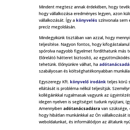
Mindent megtesz annak érdekében, hogy tevéke
hogy vállalkozása eredményes legyen, azon külö
vállalkozását. Így a
könyvelés
színvonala sem e
precíz megoldásán.
Mindegyikünk tisztában van azzal, hogy mennyi
teljesítése. Nagyon fontos, hogy kifogástalan
spórolva nagyobb figyelmet fordíthatunk más t
Előrelátó hátteret biztosító, az együttműködé
tehetünk. Előnyünkre válhat, ha
adótanácsadá
szabályosan és költséghatékonyabban munkálat
Egyszeregy Kft.
könyvelő irodánk
teljes körű 
ellátását is probléma nélkül teljesítjük. Személ
kollégáinkkal rugalmasak vagyunk az ügyintézé
idegen nyelven is segítséget tudunk nyújtani, íg
Amennyiben
adótanácsadásra
van szüksége, e
hogy hibátlan munkánkkal az Ön vállalkozását 
weboldalunkat, és informálódjon az általunk ny