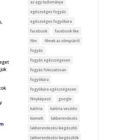
az agy tudománya
egészséges fogyás
s,
egészséges fogyókúra
facebook
facebook like
film
filmek az olimpiáról
fogyás
fogyás egészségesen
leget
tjük
fogyás fokozatosan
fogyókúra
tok
fogyókúra egészségesen
fényképező
google
y
kalória
kalória vesztés
kiemelt
lakberendezés
om
lakberendezési kiegészítő
lakberendezési kiegészítők