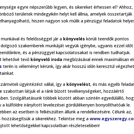
nysége egyre népszerűbb legyen, és sikereket érhessen el? Ahhoz,
nböző területek mindegyikén helyt kell állnia, amelyek összetartják
lhanyagolható, hiszen nagyon sok múlik a pénzügyi feladatok helye
 munkával és felelősséggel jár a
könyvelés
körüli teendők pontos
ul dolgozó szakemberek munkáját vegyük igénybe, ugyanis ezzel időt
eendőinkre, és a pénzüggyel kapcsolatosakat is rendben tudhatjuk.
st lehetővé tevő
könyvelő iroda
megbízásával ennek maximálisan e
s
terén is véleményt kérünk, így akár hosszú időn keresztül végezhe
ainkat.
számviteli ügyintézést vállal, így a
könyvelést
, és más egyéb felada
yre szabottan látjuk el a ránk bízott tevékenységeket, hozzáértő
sben. Szolgáltatásunk többek között abban szintén egyedülálló, hog
y a külföldre irányított levelezései gördülékenyen bonyolíthatóak le.
bben az esetben is felkészülten állunk a rendelkezésére. Célunk az,
is hozzásegítsük a sikerekhez. Tekintse meg a
www.egyszeregy.c
újtott lehetőségekkel kapcsolatban részletesebben!