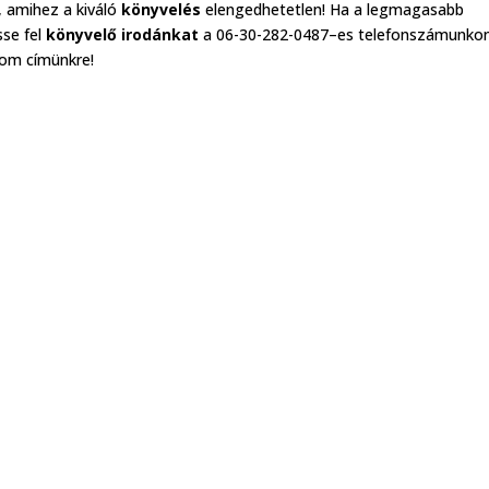
, amihez a kiváló
könyvelés
elengedhetetlen! Ha a legmagasabb
sse fel
könyvelő irodánkat
a 06-30-282-0487–es telefonszámunko
com címünkre!