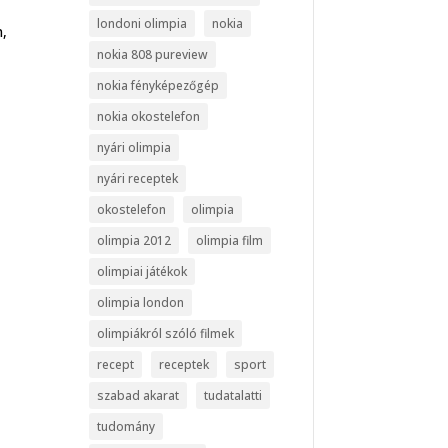
londoni olimpia
nokia
n,
nokia 808 pureview
nokia fényképezőgép
nokia okostelefon
nyári olimpia
nyári receptek
okostelefon
olimpia
olimpia 2012
olimpia film
olimpiai játékok
olimpia london
olimpiákról szóló filmek
recept
receptek
sport
szabad akarat
tudatalatti
tudomány