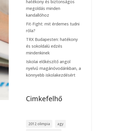
hatékony és biztonságos
megoldás minden
kandallóhoz
Fit-Fight: mit érdemes tudni
róla?
TRX Budapesten: hatékony
és sokoldalú edzés
mindenkinek
Iskolai előkészítő angol
nyelvű magánóvodánkban, a
könnyebb iskolakezdésért
Cimkefelhő
2012 olimpia
agy