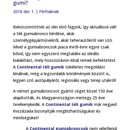
gumi?
2016 dec 1.
|
Férfiaknak
Beköszöntöttek az idei első fagyok, így aktuálissá vált
a téli gumiabroncs kérdése, akár
személygépjárművekről, akár teherautókról van szó.
Mivel a gumiabroncsok piaca évről-évre egyre csak
bővül, így nem egyszerű megtalálni az ideális
kialakítást, mely hosszútávon kínál remek befektetést.
A
Continental téli gumik
tökéletes megoldást
kínálnak, még a legzordabb körülmények között is,
legyen szó autópályáról, regionális vagy terep utakról!
A német gumiabroncsot gyártó céget közel 150 éve
alapították, és Magyarországon mintegy 25 éve
tevékenykedik. A
Continental téli gumik
már negyed
évszázada bizonyítják megbízhatóságukat és
minőségüket!
A
Continental gumiabroncsok
nem véletlenül