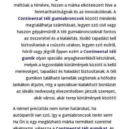
méltóak a hírnévre, hiszen a márka elkötelezett híve a
fenntarthatóságnak és az innovációknak. A
Continental téli gumiabroncsok
között mindenki
megtalálhatja számításait, legyen szó civil vagy
haszon gépjárműről! A téli gumiabroncsoknál fontos
az összetétel és a kialakítás. Kiváló tapadást kell
biztosítaniuk a csúszós utakon, legyen szó esőről,
hóról vagy jégről! Éppen ezért a
Continental téli
gumik
olyan speciális anyagkeverékből készülnek,
melyek a legzordabb körülmények között is kellő
merevséget, tapadást és haladást biztosítanak. A téli
gumikon található lamellák segítenek a hófödte
lankákon átjutni, míg a speciálisan kialakított bordázat
az ideális nedvesség elvezetésében játszik szerepet,
akár városi, akár terep körülmények között!
A német precizitás nem ismer határokat, ha
autóiparról van szó, így a gumiabroncsok terén sem!
Ha Ön is egy megbízható márka termékeit szeretné
alkalmazni, válassza a
Continental téli gumikat
, és