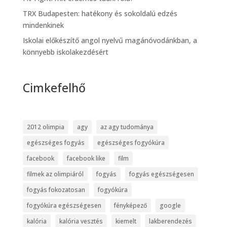
TRX Budapesten: hatékony és sokoldalú edzés
mindenkinek
Iskolai előkészítő angol nyelvű magánóvodánkban, a
könnyebb iskolakezdésért
Cimkefelhő
2012 olimpia
agy
az agy tudománya
egészséges fogyás
egészséges fogyókúra
facebook
facebook like
film
filmek az olimpiáról
fogyás
fogyás egészségesen
fogyás fokozatosan
fogyókúra
fogyókúra egészségesen
fényképező
google
kalória
kalória vesztés
kiemelt
lakberendezés