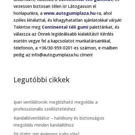
vezessen biztosan télen is! Látogasson el
honlapunkra, a
www.autogumiplaza.hu
-ra, ahol
széles kínálattal, és kihagyhatatlan ajánlatokkal várjuk!
Tekintse meg
Continental téli gumi
palettánkat, és
válassza az Önnek legideálisabb kialakítást! Kérdés
esetén vegye fel a kapcsolatot munkatársainkkal,
telefonon, a +36/30-959-0201-es számon, e-mailben
pedig az info@autogumiplaza.hu címen!
Legutóbbi cikkek
Ipari ventilátorok: megbízható megoldás a
professzionális szellőztetéshez
Kandallóventilátor – hatékony és biztonságos
megoldás minden kandallóhoz
Fit-Fight: mit érdemes tudni róla?