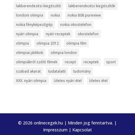
lakberendezési kiegészítő
lakberendezési kiegészítők
londoni olimpia
nokia
nokia 808 pureview
nokia fényképezőgép
nokia okostelefon
nyári olimpia
nyári receptek
okostelefon
olimpia
olimpia 2012
olimpia film
olimpiai játékok
olimpia london
olimpiákról szóló filmek
recept
receptek
sport
szabad akarat
tudatalatti
tudomány
XXX. nyári olimpia
ízletes nyári étel
ízletes étel
© 2026 onlinecegek.hu | Minden jog fenntartva. |
Impresszum
|
Kapcsolat