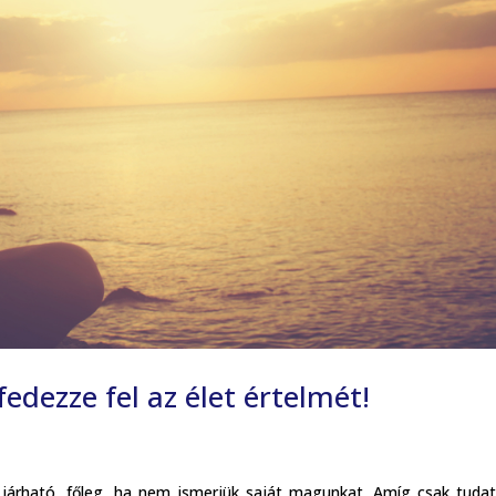
dezze fel az élet értelmét!
árható, főleg, ha nem ismerjük saját magunkat. Amíg csak tudat