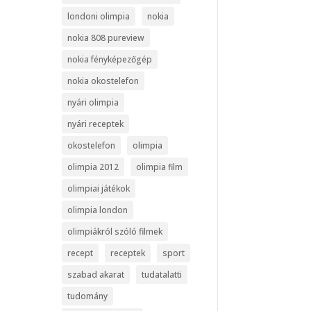
londoni olimpia
nokia
nokia 808 pureview
nokia fényképezőgép
nokia okostelefon
nyári olimpia
nyári receptek
okostelefon
olimpia
olimpia 2012
olimpia film
olimpiai játékok
olimpia london
olimpiákról szóló filmek
recept
receptek
sport
szabad akarat
tudatalatti
tudomány