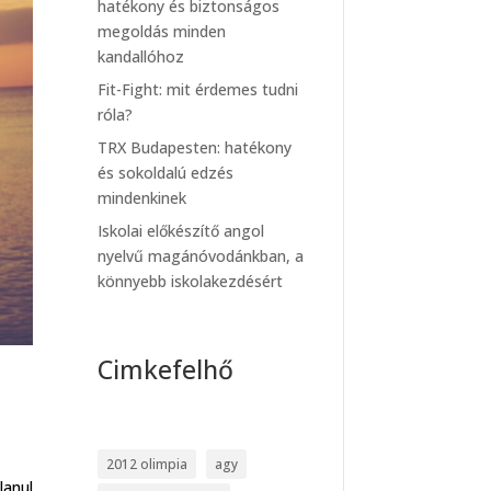
hatékony és biztonságos
megoldás minden
kandallóhoz
Fit-Fight: mit érdemes tudni
róla?
TRX Budapesten: hatékony
és sokoldalú edzés
mindenkinek
Iskolai előkészítő angol
nyelvű magánóvodánkban, a
könnyebb iskolakezdésért
Cimkefelhő
2012 olimpia
agy
lanul