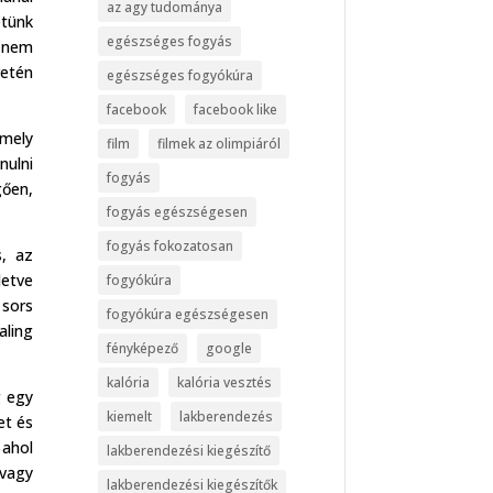
az agy tudománya
etünk
egészséges fogyás
n nem
etén
egészséges fogyókúra
facebook
facebook like
 mely
film
filmek az olimpiáról
nulni
fogyás
gően,
fogyás egészségesen
fogyás fokozatosan
s, az
letve
fogyókúra
sors
fogyókúra egészségesen
aling
fényképező
google
kalória
kalória vesztés
g egy
kiemelt
lakberendezés
et és
 ahol
lakberendezési kiegészítő
 vagy
lakberendezési kiegészítők