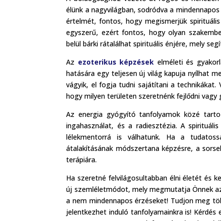
élünk a nagyvilágban, sodródva a mindennapos r
értelmét, fontos, hogy megismerjük spirituáli
egyszerű, ezért fontos, hogy olyan szakembe
belül bárki rátalálhat spirituális énjére, mely seg
Az
ezoterikus képzések
elméleti és gyakorl
hatására egy teljesen új világ kapuja nyílhat m
vágyik, el fogja tudni sajátítani a technikákat
hogy milyen területen szeretnénk fejlődni vagy 
Az energia gyógyító tanfolyamok közé tartozi
ingahasználat, és a radiesztézia. A spirituál
lélekmentorrá is válhatunk. Ha a tudatos
átalakításának módszertana képzésre, a sorse
terápiára.
Ha szeretné felvilágosultabban élni életét és k
új szemléletmódot, mely megmutatja Önnek az é
a nem mindennapos érzéseket! Tudjon meg t
jelentkezhet induló tanfolyamainkra is! Kérdés