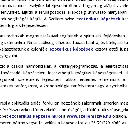
utinban, nincs esélyünk kiteljesedni. Ahhoz, hogy megtaláljuk az él
s lényünket. Eljutni a felvilágosodás állapotáig útmutató hiányába
rek segítségét kérjük. A Szellem szíve
ezoterikus képzések
ker
íteni fog a kiteljesedésben.
ati technikák megmutatásával segítenek a spirituális fejlődésben,
eg számunkra. Nincs szükség előzetes tapasztalatra, és bárki, aki ta
. Választhatunk a különféle
ezoterikus képzések
között attól füg
gyógyulni.
k a csakra harmonizálás, a kristályprogramozás, a lélektisztítá
is tanácsadói képzéseken fejleszthetjük mágikus képességeinket, il
ságunkat szeretnénk fejleszteni, akkor érdemes elmennünk a 
lemzés tanfolyamra, a kronobiológia tanfolyamra vagy a symbolhe
eresi a spirituális énjét, forduljon hozzánk bizalommal! Ismerjen me
rzékszerveken túli érzékelés lehetőségét, a földön túli szépségek
öbbet
ezoterikus képzéseinkről
a
www.szellemszive.hu
oldalon,
 esetén bátran vegye fel velünk a kapcsolatot a +36-70/329-4960-as