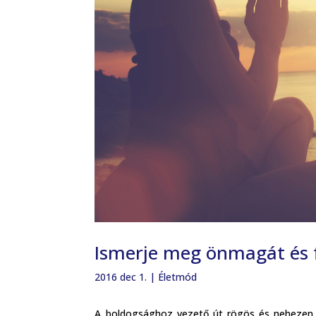
Ismerje meg önmagát és fe
2016 dec 1.
|
Életmód
A boldogsághoz vezető út rögös és nehezen j