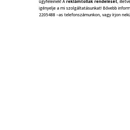
ügyfeleinek! A
reklámtollak rendelését
, illet
igényelje a mi szolgáltatásunkat! Bővebb inform
2205488 –as telefonszámunkon, vagy írjon nekün