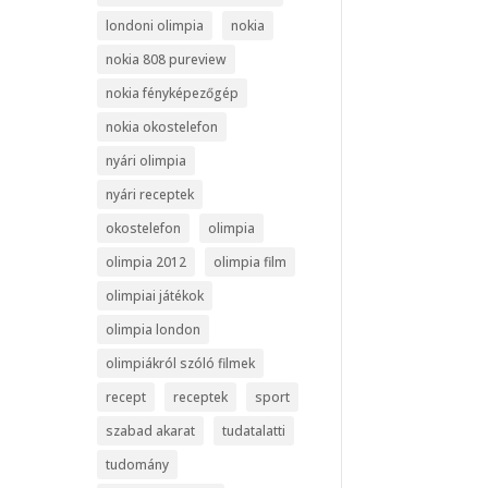
londoni olimpia
nokia
nokia 808 pureview
nokia fényképezőgép
nokia okostelefon
nyári olimpia
nyári receptek
okostelefon
olimpia
olimpia 2012
olimpia film
olimpiai játékok
olimpia london
olimpiákról szóló filmek
recept
receptek
sport
szabad akarat
tudatalatti
tudomány