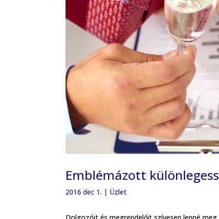
Emblémázott különlegess
2016 dec 1.
|
Üzlet
Dolgozóit és megrendelőit szívesen lepné meg 