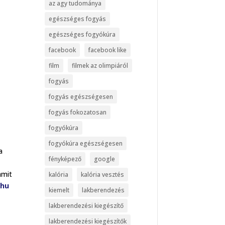
az agy tudománya
egészséges fogyás
egészséges fogyókúra
facebook
facebook like
film
filmek az olimpiáról
fogyás
fogyás egészségesen
fogyás fokozatosan
fogyókúra
fogyókúra egészségesen
a
fényképező
google
amit
kalória
kalória vesztés
.hu
kiemelt
lakberendezés
lakberendezési kiegészítő
lakberendezési kiegészítők