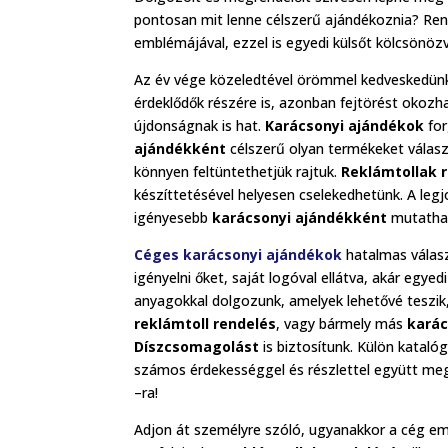
pontosan mit lenne célszerű ajándékoznia? Ren
emblémájával, ezzel is egyedi külsőt kölcsönöz
Az év vége közeledtével örömmel kedveskedünk 
érdeklődők részére is, azonban fejtörést okozh
újdonságnak is hat.
Karácsonyi ajándékok
for
ajándékként
célszerű olyan termékeket válas
könnyen feltüntethetjük rajtuk.
Reklámtollak 
készíttetésével helyesen cselekedhetünk. A leg
igényesebb
karácsonyi ajándékként
mutatha
Céges karácsonyi ajándékok
hatalmas válasz
igényelni őket, saját logóval ellátva, akár egy
anyagokkal dolgozunk, amelyek lehetővé teszik, 
reklámtoll rendelés
, vagy bármely más
karác
Díszcsomagolást
is biztosítunk. Külön kataló
számos érdekességgel és részlettel együtt meg
–ra!
Adjon át személyre szóló, ugyanakkor a cég em