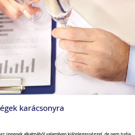
égek karácsonyra
az ünnepek alkalmából valamilyen különlegességgel, de nem tudja,