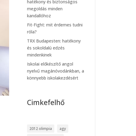
hatékony és biztonságos
megoldás minden
kandallóhoz
Fit-Fight: mit érdemes tudni
róla?
TRX Budapesten: hatékony
és sokoldalú edzés
mindenkinek
Iskolai előkészítő angol
nyelvű magánóvodánkban, a
könnyebb iskolakezdésért
Cimkefelhő
2012 olimpia
agy