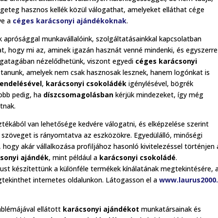
geteg hasznos kellék közül válogathat, amelyeket elláthat cége
ve a
céges karácsonyi ajándékoknak
.
aprósággal munkavállalóink, szolgáltatásainkkal kapcsolatban
at, hogy mi az, aminek igazán hasznát venné mindenki, és egyszerre
gatagában nézelődhetünk, viszont egyedi
céges karácsonyi
ztanunk, amelyek nem csak hasznosak lesznek, hanem logónkat is
rendelésével
,
karácsonyi csokoládék
igénylésével, bögrék
jobb pedig, ha
díszcsomagolásban
kérjük mindezeket, így még
tnak.
tékából van lehetősége kedvére válogatni, és elképzelése szerint
edi szöveget is rányomtatva az eszközökre. Egyedülálló, minőségi
hogy akár vállalkozása profiljához hasonló kivitelezéssel történjen 
sonyi ajándék
, mint például a
karácsonyi csokoládé
.
gust készítettünk a különféle termékek kínálatának megtekintésére, 
tekinthet internetes oldalunkon. Látogasson el a
www.laurus2000
blémájával ellátott
karácsonyi ajándékot
munkatársainak és