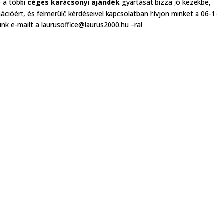
ve a többi
céges karácsonyi ajándék
gyártását bízza jó kezekbe,
ációért, és felmerülő kérdéseivel kapcsolatban hívjon minket a 06-1-
k e-mailt a laurusoffice@laurus2000.hu –ra!