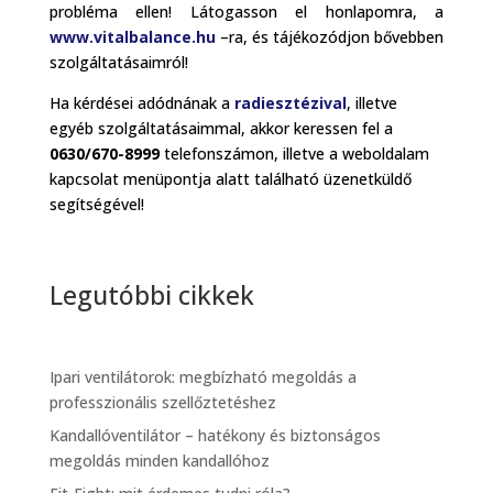
probléma ellen! Látogasson el honlapomra, a
www.vitalbalance.hu
–ra, és tájékozódjon bővebben
szolgáltatásaimról!
Ha kérdései adódnának a
radiesztézival
, illetve
egyéb szolgáltatásaimmal, akkor keressen fel a
0630/670-8999
telefonszámon, illetve a weboldalam
kapcsolat menüpontja alatt található üzenetküldő
segítségével!
Legutóbbi cikkek
Ipari ventilátorok: megbízható megoldás a
professzionális szellőztetéshez
Kandallóventilátor – hatékony és biztonságos
megoldás minden kandallóhoz