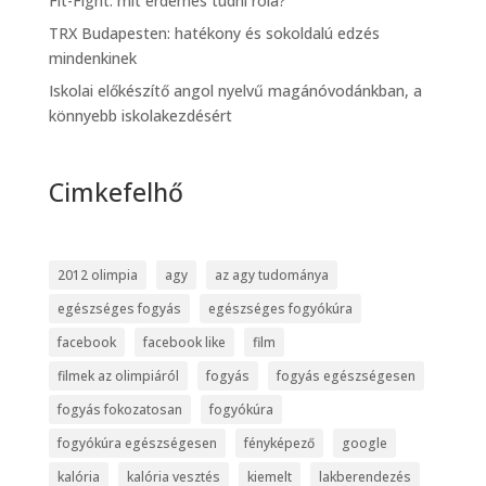
Fit-Fight: mit érdemes tudni róla?
TRX Budapesten: hatékony és sokoldalú edzés
mindenkinek
Iskolai előkészítő angol nyelvű magánóvodánkban, a
könnyebb iskolakezdésért
Cimkefelhő
2012 olimpia
agy
az agy tudománya
egészséges fogyás
egészséges fogyókúra
facebook
facebook like
film
filmek az olimpiáról
fogyás
fogyás egészségesen
fogyás fokozatosan
fogyókúra
fogyókúra egészségesen
fényképező
google
kalória
kalória vesztés
kiemelt
lakberendezés