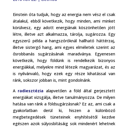
Einstein óta tudjuk, hogy az energia nem vész el csak
átalakul, ebből következik, hogy minden, ami minket
körülvesz, egy adott energiának köszönhetően jött
létre, illetve azt alkalmazza, tárolja, sugározza. Egy
egyszerű példa a hangszóróknál hallható háttérzaj,
illetve sistergő hang, ami egyes elméletek szerint az
ősrobbanás sugárzásának maradványa. Egyenesen
következik, hogy földünk is rendelkezik bizonyos
energiákkal, melyekre mind létezik magyarázat, és az
is nyilvánvaló, hogy ezek egy része kihatással van
ránk, sokszor jobban is, mint gondolnánk.
A
radiesztézia
alapvetően a föld által gerjesztett
energiákat vizsgálja, illetve tanulmányozza. De milyen
hatása van ránk a földsugárzásnak? Ez az, ami csak a
gyakorlatban derül ki, hiszen a különböző
megbetegedések tüneteinek enyhítésétől kezdve
egészen azok súlyosbításáig sok mindenért lehetnek