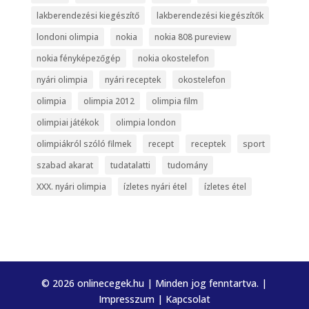
lakberendezési kiegészítő
lakberendezési kiegészítők
londoni olimpia
nokia
nokia 808 pureview
nokia fényképezőgép
nokia okostelefon
nyári olimpia
nyári receptek
okostelefon
olimpia
olimpia 2012
olimpia film
olimpiai játékok
olimpia london
olimpiákról szóló filmek
recept
receptek
sport
szabad akarat
tudatalatti
tudomány
XXX. nyári olimpia
ízletes nyári étel
ízletes étel
© 2026 onlinecegek.hu | Minden jog fenntartva. |
Impresszum
|
Kapcsolat