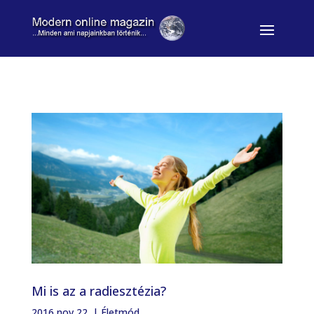
Mi is az a radiesztézia?
2016 nov 22.
|
Életmód