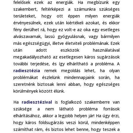
felelősek ezek az energiák. Ha megbízunk egy
szakembert, feltérképezi a számunkra szükséges
területeket, hogy ott éppen milyen energiák
érvényesülnek, ezek után kiértékeli azokat, és ekkor
fény derülhet rá, hogy ez volt-e az oka egy esetleges
alvászavarnak, lassú gyógyulásnak, vagy bármilyen
más egészségügyi, illetve életviteli problémának. Ezek
után adott eszközök használatával
megakadályozható az esetlegesen káros sugárzások
további terjedése, és így elhárítható a probléma. A
radiesztézia
remek megoldás lehet, ha olyan
problémákat észlelünk mindennapjaink során, ha
szeretnénk biztosak lenni abban, hogy egészséges
körülmények között élünk.
Ha
radiesztézival
is foglalkozó szakemberre van
szüksége a nem látható probléma források
elhárításához, akkor a legjobb helyen jár! Ha úgy érzi,
hogy káros földsugárzás veszi körül, mindenképpen
számíthat rám, és biztos lehet benne, hogy teszek a