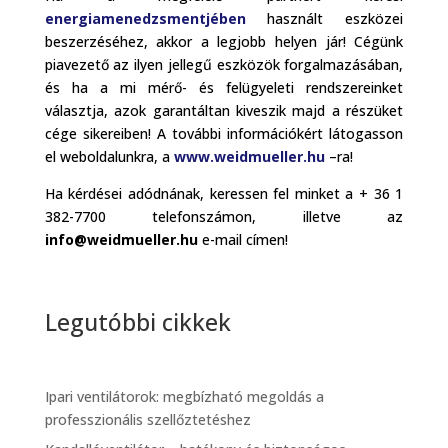
energiamenedzsmentjében
használt eszközei
beszerzéséhez, akkor a legjobb helyen jár! Cégünk
piavezető az ilyen jellegű eszközök forgalmazásában,
és ha a mi mérő- és felügyeleti rendszereinket
választja, azok garantáltan kiveszik majd a részüket
cége sikereiben! A további információkért látogasson
el weboldalunkra, a
www.weidmueller.hu
–ra!
Ha kérdései adódnának, keressen fel minket a + 36 1
382-7700 telefonszámon, illetve az
info@weidmueller.hu
e-mail címen!
Legutóbbi cikkek
Ipari ventilátorok: megbízható megoldás a
professzionális szellőztetéshez