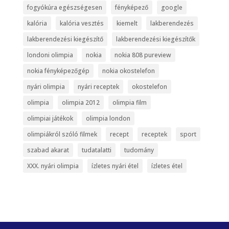
fogyókúra egészségesen
fényképező
google
kalória
kalória vesztés
kiemelt
lakberendezés
lakberendezési kiegészítő
lakberendezési kiegészítők
londoni olimpia
nokia
nokia 808 pureview
nokia fényképezőgép
nokia okostelefon
nyári olimpia
nyári receptek
okostelefon
olimpia
olimpia 2012
olimpia film
olimpiai játékok
olimpia london
olimpiákról szóló filmek
recept
receptek
sport
szabad akarat
tudatalatti
tudomány
XXX. nyári olimpia
ízletes nyári étel
ízletes étel