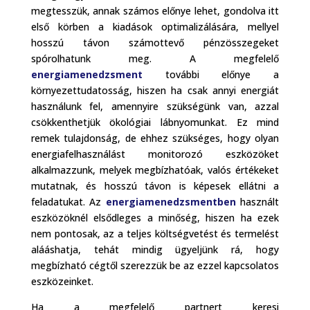
megtesszük, annak számos előnye lehet, gondolva itt
első körben a kiadások optimalizálására, mellyel
hosszú távon számottevő pénzösszegeket
spórolhatunk meg. A megfelelő
energiamenedzsment
további előnye a
környezettudatosság, hiszen ha csak annyi energiát
használunk fel, amennyire szükségünk van, azzal
csökkenthetjük ökológiai lábnyomunkat. Ez mind
remek tulajdonság, de ehhez szükséges, hogy olyan
energiafelhasználást monitorozó eszközöket
alkalmazzunk, melyek megbízhatóak, valós értékeket
mutatnak, és hosszú távon is képesek ellátni a
feladatukat. Az
energiamenedzsmentben
használt
eszközöknél elsődleges a minőség, hiszen ha ezek
nem pontosak, az a teljes költségvetést és termelést
alááshatja, tehát mindig ügyeljünk rá, hogy
megbízható cégtől szerezzük be az ezzel kapcsolatos
eszközeinket.
Ha a megfelelő partnert keresi