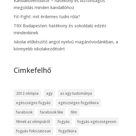
Kandallóventilátor – hatékony és biztonságos
megoldás minden kandallóhoz
Fit-Fight: mit érdemes tudni róla?
TRX Budapesten: hatékony és sokoldalú edzés
mindenkinek
Iskolai előkészítő angol nyelvű magánóvodánkban, a
könnyebb iskolakezdésért
Cimkefelhő
2012 olimpia
agy
az agy tudománya
egészséges fogyás
egészséges fogyókúra
facebook
facebook like
film
filmek az olimpiáról
fogyás
fogyás egészségesen
fogyás fokozatosan
fogyókúra