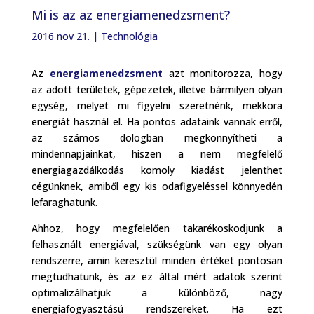
Mi is az az energiamenedzsment?
2016 nov 21.
|
Technológia
Az
energiamenedzsment
azt monitorozza, hogy
az adott területek, gépezetek, illetve bármilyen olyan
egység, melyet mi figyelni szeretnénk, mekkora
energiát használ el. Ha pontos adataink vannak erről,
az számos dologban megkönnyítheti a
mindennapjainkat, hiszen a nem megfelelő
energiagazdálkodás komoly kiadást jelenthet
cégünknek, amiből egy kis odafigyeléssel könnyedén
lefaraghatunk.
Ahhoz, hogy megfelelően takarékoskodjunk a
felhasznált energiával, szükségünk van egy olyan
rendszerre, amin keresztül minden értéket pontosan
megtudhatunk, és az ez által mért adatok szerint
optimalizálhatjuk a különböző, nagy
energiafogyasztású rendszereket. Ha ezt