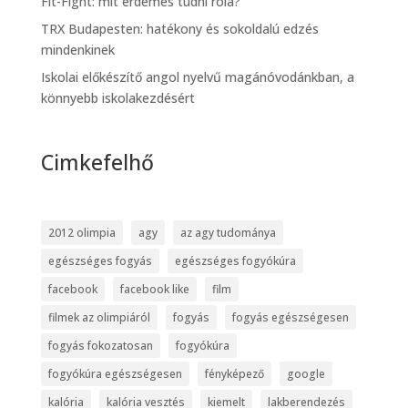
Fit-Fight: mit érdemes tudni róla?
TRX Budapesten: hatékony és sokoldalú edzés
mindenkinek
Iskolai előkészítő angol nyelvű magánóvodánkban, a
könnyebb iskolakezdésért
Cimkefelhő
2012 olimpia
agy
az agy tudománya
egészséges fogyás
egészséges fogyókúra
facebook
facebook like
film
filmek az olimpiáról
fogyás
fogyás egészségesen
fogyás fokozatosan
fogyókúra
fogyókúra egészségesen
fényképező
google
kalória
kalória vesztés
kiemelt
lakberendezés