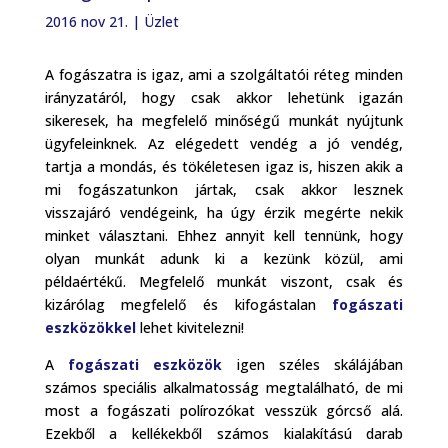
2016 nov 21.
|
Üzlet
A fogászatra is igaz, ami a szolgáltatói réteg minden
irányzatáról, hogy csak akkor lehetünk igazán
sikeresek, ha megfelelő minőségű munkát nyújtunk
ügyfeleinknek. Az elégedett vendég a jó vendég,
tartja a mondás, és tökéletesen igaz is, hiszen akik a
mi fogászatunkon jártak, csak akkor lesznek
visszajáró vendégeink, ha úgy érzik megérte nekik
minket választani. Ehhez annyit kell tennünk, hogy
olyan munkát adunk ki a kezünk közül, ami
példaértékű. Megfelelő munkát viszont, csak és
kizárólag megfelelő és kifogástalan
fogászati
eszközökkel
lehet kivitelezni!
A
fogászati eszközök
igen széles skálájában
számos speciális alkalmatosság megtalálható, de mi
most a fogászati polírozókat vesszük górcső alá.
Ezekből a kellékekből számos kialakítású darab