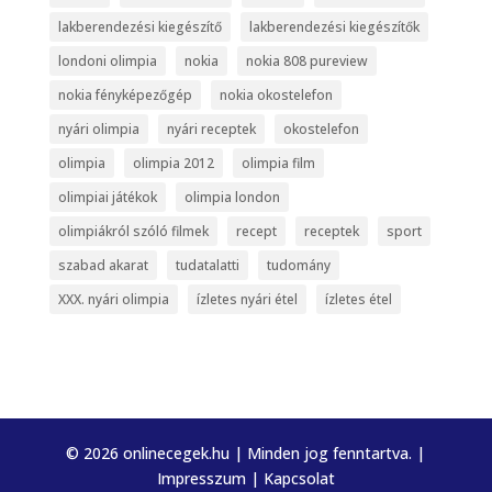
lakberendezési kiegészítő
lakberendezési kiegészítők
londoni olimpia
nokia
nokia 808 pureview
nokia fényképezőgép
nokia okostelefon
nyári olimpia
nyári receptek
okostelefon
olimpia
olimpia 2012
olimpia film
olimpiai játékok
olimpia london
olimpiákról szóló filmek
recept
receptek
sport
szabad akarat
tudatalatti
tudomány
XXX. nyári olimpia
ízletes nyári étel
ízletes étel
© 2026 onlinecegek.hu | Minden jog fenntartva. |
Impresszum
|
Kapcsolat