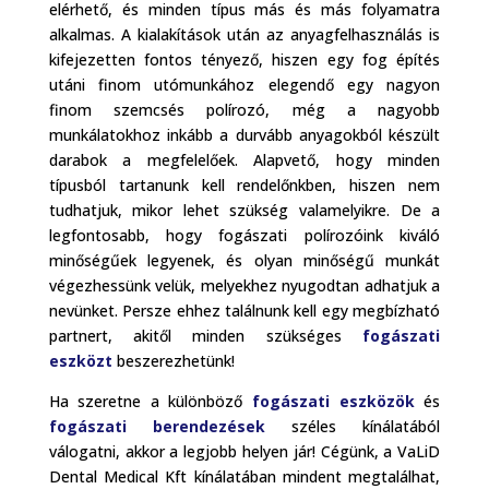
elérhető, és minden típus más és más folyamatra
alkalmas. A kialakítások után az anyagfelhasználás is
kifejezetten fontos tényező, hiszen egy fog építés
utáni finom utómunkához elegendő egy nagyon
finom szemcsés polírozó, még a nagyobb
munkálatokhoz inkább a durvább anyagokból készült
darabok a megfelelőek. Alapvető, hogy minden
típusból tartanunk kell rendelőnkben, hiszen nem
tudhatjuk, mikor lehet szükség valamelyikre. De a
legfontosabb, hogy fogászati polírozóink kiváló
minőségűek legyenek, és olyan minőségű munkát
végezhessünk velük, melyekhez nyugodtan adhatjuk a
nevünket. Persze ehhez találnunk kell egy megbízható
partnert, akitől minden szükséges
fogászati
eszközt
beszerezhetünk!
Ha szeretne a különböző
fogászati eszközök
és
fogászati berendezések
széles kínálatából
válogatni, akkor a legjobb helyen jár! Cégünk, a VaLiD
Dental Medical Kft kínálatában mindent megtalálhat,