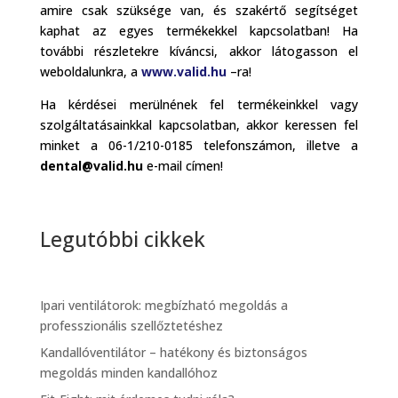
amire csak szüksége van, és szakértő segítséget
kaphat az egyes termékekkel kapcsolatban! Ha
további részletekre kíváncsi, akkor látogasson el
weboldalunkra, a
www.valid.hu
–ra!
Ha kérdései merülnének fel termékeinkkel vagy
szolgáltatásainkkal kapcsolatban, akkor keressen fel
minket a 06-1/210-0185 telefonszámon, illetve a
dental@valid.hu
e-mail címen!
Legutóbbi cikkek
Ipari ventilátorok: megbízható megoldás a
professzionális szellőztetéshez
Kandallóventilátor – hatékony és biztonságos
megoldás minden kandallóhoz