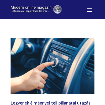
Legyenek élménnyel teli pillanatai utazás