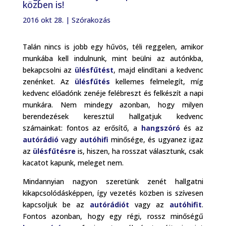
közben is!
2016 okt 28.
|
Szórakozás
Talán nincs is jobb egy hűvös, téli reggelen, amikor
munkába kell indulnunk, mint beülni az autónkba,
bekapcsolni az
ülésfűtést
, majd elindítani a kedvenc
zenénket. Az
ülésfűtés
kellemes felmelegít, míg
kedvenc előadónk zenéje felébreszt és felkészít a napi
munkára. Nem mindegy azonban, hogy milyen
berendezések keresztül hallgatjuk kedvenc
számainkat: fontos az erősítő, a
hangszóró
és az
autórádió
vagy
autóhifi
minősége, és ugyanez igaz
az
ülésfűtésre
is, hiszen, ha rosszat választunk, csak
kacatot kapunk, meleget nem.
Mindannyian nagyon szeretünk zenét hallgatni
kikapcsolódásképpen, így vezetés közben is szívesen
kapcsoljuk be az
autórádiót
vagy az
autóhifit
.
Fontos azonban, hogy egy régi, rossz minőségű