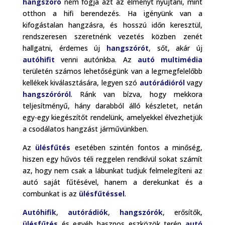
hangszóró
nem fogja azt az élményt nyújtani, mint
otthon a hifi berendezés. Ha igényünk van a
kifogástalan hangzásra, és hosszú időn keresztül,
rendszeresen szeretnénk vezetés közben zenét
hallgatni, érdemes új
hangszórót
, sőt, akár új
autóhifit
venni autónkba. Az
autó multimédia
területén számos lehetőségünk van a legmegfelelőbb
kellékek kiválasztására, legyen szó
autórádióról
vagy
hangszóróról
. Ránk van bízva, hogy mekkora
teljesítményű, hány darabból álló készletet, netán
egy-egy kiegészítőt rendelünk, amelyekkel élvezhetjük
a csodálatos hangzást járművünkben.
Az
ülésfűtés
esetében szintén fontos a minőség,
hiszen egy hűvös téli reggelen rendkívül sokat számít
az, hogy nem csak a lábunkat tudjuk felmelegíteni az
autó saját fűtésével, hanem a derekunkat és a
combunkat is az
ülésfűtéssel
.
Autóhifik
,
autórádiók
,
hangszórók
, erősítők,
ülésfűtés
és egyéb hasznos eszközök terén
autó