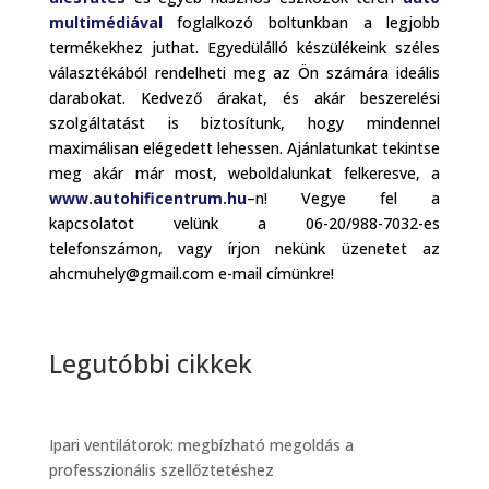
multimédiával
foglalkozó boltunkban a legjobb
termékekhez juthat. Egyedülálló készülékeink széles
választékából rendelheti meg az Ön számára ideális
darabokat. Kedvező árakat, és akár beszerelési
szolgáltatást is biztosítunk, hogy mindennel
maximálisan elégedett lehessen. Ajánlatunkat tekintse
meg akár már most, weboldalunkat felkeresve, a
www.autohificentrum.hu
–n! Vegye fel a
kapcsolatot velünk a 06-20/988-7032-es
telefonszámon, vagy írjon nekünk üzenetet az
ahcmuhely@gmail.com e-mail címünkre!
Legutóbbi cikkek
Ipari ventilátorok: megbízható megoldás a
professzionális szellőztetéshez