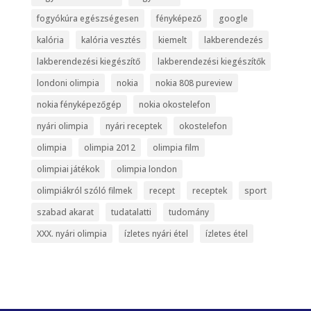
fogyókúra egészségesen
fényképező
google
kalória
kalória vesztés
kiemelt
lakberendezés
lakberendezési kiegészítő
lakberendezési kiegészítők
londoni olimpia
nokia
nokia 808 pureview
nokia fényképezőgép
nokia okostelefon
nyári olimpia
nyári receptek
okostelefon
olimpia
olimpia 2012
olimpia film
olimpiai játékok
olimpia london
olimpiákról szóló filmek
recept
receptek
sport
szabad akarat
tudatalatti
tudomány
XXX. nyári olimpia
ízletes nyári étel
ízletes étel