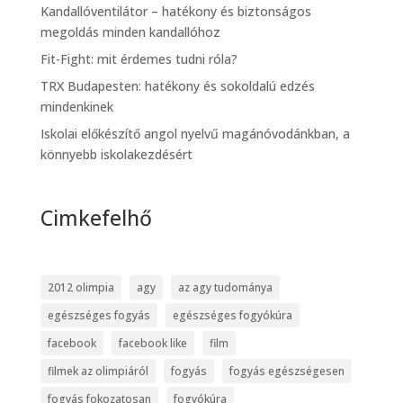
Kandallóventilátor – hatékony és biztonságos
megoldás minden kandallóhoz
Fit-Fight: mit érdemes tudni róla?
TRX Budapesten: hatékony és sokoldalú edzés
mindenkinek
Iskolai előkészítő angol nyelvű magánóvodánkban, a
könnyebb iskolakezdésért
Cimkefelhő
2012 olimpia
agy
az agy tudománya
egészséges fogyás
egészséges fogyókúra
facebook
facebook like
film
filmek az olimpiáról
fogyás
fogyás egészségesen
fogyás fokozatosan
fogyókúra