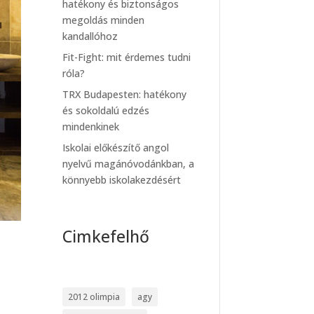
hatékony és biztonságos
megoldás minden
kandallóhoz
Fit-Fight: mit érdemes tudni
róla?
TRX Budapesten: hatékony
és sokoldalú edzés
mindenkinek
Iskolai előkészítő angol
nyelvű magánóvodánkban, a
könnyebb iskolakezdésért
Cimkefelhő
2012 olimpia
agy