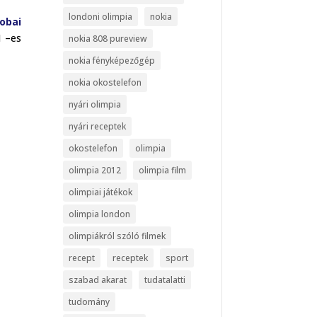
londoni olimpia
nokia
obai
1 –es
nokia 808 pureview
nokia fényképezőgép
nokia okostelefon
nyári olimpia
nyári receptek
okostelefon
olimpia
olimpia 2012
olimpia film
olimpiai játékok
olimpia london
olimpiákról szóló filmek
recept
receptek
sport
szabad akarat
tudatalatti
tudomány