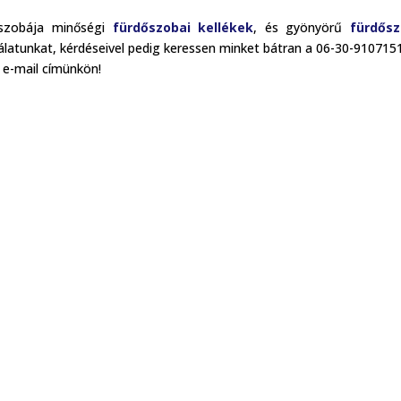
dőszobája minőségi
fürdőszobai kellékek
, és gyönyörű
fürdősz
álatunkat, kérdéseivel pedig keressen minket bátran a 06-30-910715
e-mail címünkön!