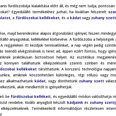
nis fürdőszobája kialakítása előtt áll, és még nem tudja, pontosan
kat? Egyedülálló termékekhez juthat, ha kiválóan felszerelt
szan
olatot
, a
fürdőszobai kellékeket
, és a
kádat
vagy
zuhany szett
ése, majd berendezése alapos átgondolást igényel, hiszen mindegy
őtálló anyagokkal, kellékekkel körbevéve. A fürdőszoba a helyiségek
 A reggeleken itt kezdjük tennivalóinkat, a nap végén pedig szinté
s teendő elvégzésének is teret ad, éppen ezért fontos, hogy igén
ünknek praktikusan biztosítson helyet. Az esztétikus megjelené
ez könnyen találhatunk elképzelésünk szerinti színben és mér
dőszobai kellékeket
társíthatunk. A korszerű technológia napjai
unkra, amiknek köszönhetően különleges, régi stílusú vagy mo
hez alkalmazhatunk
kádat
, vagy dönthetünk
zuhany szett
válasz
elkezünk, akár mindkettőt is igényelhetjük.
eti be
fürdőszobai kellékeit
, és egyedülálló módon valósíthatja 
özül rendelve. Kiváló anyagból készült
kádjaink
és
zuhany szettj
lképzeléseknek. Termékeinkről informálódjon részletesen inter
!