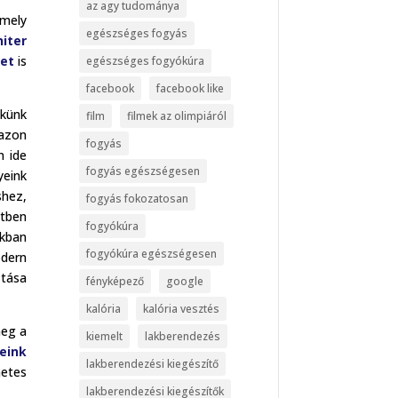
az agy tudománya
 mely
egészséges fogyás
iter
et
is
egészséges fogyókúra
facebook
facebook like
ikünk
film
filmek az olimpiáról
 azon
fogyás
n ide
fogyás egészségesen
yeink
shez,
fogyás fokozatosan
etben
fogyókúra
nkban
fogyókúra egészségesen
dern
tása
fényképező
google
kalória
kalória vesztés
meg a
kiemelt
lakberendezés
eink
lakberendezési kiegészítő
netes
lakberendezési kiegészítők