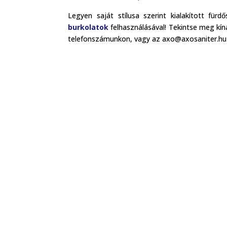
Legyen saját stílusa szerint kialakított für
burkolatok
felhasználásával! Tekintse meg kín
telefonszámunkon, vagy az axo@axosaniter.hu 