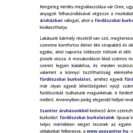
Rengeteg kérdés megválaszolása vár Önre, ugya
anyagok felhasználásával végezze a munkálato
áruházban
válogat, ahol a
fürdőszobai burk
kiválaszthatja.
Lakásunk bármely részéről van szó, megtervez
szeretne komfortos életet élni strapabíró és id
egyike, ahol naponta többször töltünk el időt.
jövünk vissza. A mosakodáson kívül számos má
szerint legyen kialakítva, és minden eszköz
valamint a könnyű tisztíthatóság eléréséh
fürdőszobai burkolatot
, amihez egyedi
für
már olyan egyedi lehetőségeket nyújt szám
fürdőszobát tudhatunk magunkénak. A fürdés
mellett. Amennyiben pedig elegendő hellyel rend
Szaniter áruházunkból
kedvező áron szerezh
burkolást
fürdőszobai burkolataink
típusai k
teljes mértékben eleget tesznek az egyéni e
oldalunkat felkeresve, a
www.axosaniter.hu
–n