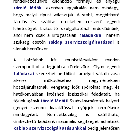
rendelkezésünkre különböző formájú és anyagú
tároló ládák
, azonban egyáltalán nem mindegy,
hogy melyik típust választjuk. A stabil, megbízható
tárolás és szállítás érdekében célszerű egyedi
lehetőséget biztosító szolgáltatónál érdeklődnünk,
ahol nem csak a kifogástalan
faládákkal
, hanem
szükség esetén
raklap szervizszolgáltatással
is
várnak bennünket.
A Holzfabrik Kft. munkatársaiként minden
szempontból a legjobbra törekszünk. Olyan egyedi
faládákat
szerezhet be tőlünk, amelyek vállalkozása
sikeres működéséhez nagymértékben
hozzájárulhatnak. Rengeteg időt spórolhat meg, és
hatékonyabban intézheti logisztikai feladatait, ha
tőlünk igényli
tároló ládáit
! Szabványméretek helyett
igényei szerinti kialakítással nyújtjuk termékeink
mindegyikét. Nemzetközileg is szállítható,
címkézhető faládáink maximális segítséget adhatnak.
Raklap szervizszolgáltatásunkkal
pedig jelentősen