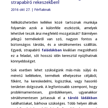
strapabíró rekeszekben!
2016 okt 27.
|
Férfiaknak
Nélkülözhetetlen kellékei közé tartoznak munkája
folyamán azok a különféle eszközök, amelyek
lehetővé teszik árui megfelelő mozgatását? Bármilyen
jellegű termékekről van szó, nagyon fontos a
biztonságos tárolás, és a sérülésmentes szállítás.
Egyedi, strapabíró
faládákban
kiválóan megoldható
ez a feladat, sőt hosszú időn keresztül nyújthatnak
könnyebbséget.
Sok esetben lehet szükségünk más-más súlyú és
méretű kellékekre, termékek elhelyezése céljából,
főként, ha kereskedelmi, logisztikai, vagy hasonló
területen dolgozunk. A legfontosabb szempont, hogy
problémamentesen, gördülékenyen, ugyanakkor
sérülésmentesen juttassuk el a
tároló ládákban
találhatóakat, bárhova szükséges. Több helyen állnak