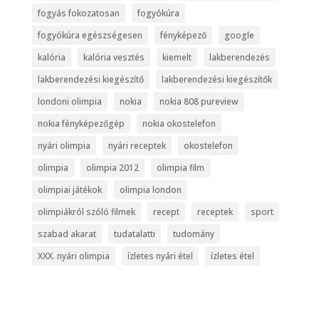
fogyás fokozatosan
fogyókúra
fogyókúra egészségesen
fényképező
google
kalória
kalória vesztés
kiemelt
lakberendezés
lakberendezési kiegészítő
lakberendezési kiegészítők
londoni olimpia
nokia
nokia 808 pureview
nokia fényképezőgép
nokia okostelefon
nyári olimpia
nyári receptek
okostelefon
olimpia
olimpia 2012
olimpia film
olimpiai játékok
olimpia london
olimpiákról szóló filmek
recept
receptek
sport
szabad akarat
tudatalatti
tudomány
XXX. nyári olimpia
ízletes nyári étel
ízletes étel