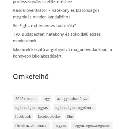
professzionális szellőztetéshez
Kandallóventilátor – hatékony és biztonságos
megoldás minden kandallóhoz
Fit-Fight: mit érdemes tudni róla?
TRX Budapesten: hatékony és sokoldalú edzés
mindenkinek
Iskolai előkészítő angol nyelvű magánóvodánkban, a
könnyebb iskolakezdésért
Cimkefelhő
2012 olimpia
agy
az agy tudománya
egészséges fogyás
egészséges fogyókúra
facebook
facebook like
film
filmek az olimpiáról
fogyás
fogyás egészségesen