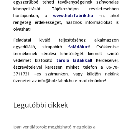
egyszerűbbé teheti tevékenységeinek színvonalas
lebonyolítását. Tájékozódjon részletesebben
honlapunkon, a
www.holzfabrik.hu
–n, ahol
rengeteg érdekességet, hasznos információkat is
olvashat!
Feladatai kiváló teljesítéséhez alkalmazzon
egyedülálló, strapabíró
faládákat
! Csökkentse
termékeinek sérülési lehetőségét kiemelt szintű
védelmet biztosító
tároló ládákkal
! Kérdéseivel,
észrevételeivel keressen minket telefon a 06-70-
3711731 –es számunkon, vagy küldjön nekünk
üzenetet az info@holzfabrik.hu e-mail címünkre!
Legutóbbi cikkek
Ipari ventilátorok: megbízható megoldás a