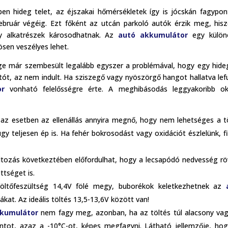
n hideg telet, az éjszakai hőmérsékletek így is jócskán fagypon
ebruár végéig. Ezt főként az utcán parkoló autók érzik meg, his
ny alkatrészek károsodhatnak. Az
autó akkumulátor
egy külön
ösen veszélyes lehet.
e már szembesült legalább egyszer a problémával, hogy egy hideg
tót, az nem indult. Ha sziszegő vagy nyöszörgő hangot hallatva lefu
or
vonható felelősségre érte. A meghibásodás leggyakoribb ok
az esetben az ellenállás annyira megnő, hogy nem lehetséges a t
y teljesen ép is. Ha fehér bokrosodást vagy oxidációt észlelünk, 
ltozás következtében előfordulhat, hogy a lecsapódó nedvesség rö
ttséget is.
öltőfeszültség 14,4V fölé megy, buborékok keletkezhetnek az
lákat. Az ideális töltés 13,5-13,6V között van!
kkumulátor
nem fagy meg, azonban, ha az töltés túl alacsony vag
ontot, azaz a -10°C-ot, képes megfagyni. Látható jellemzője, ho