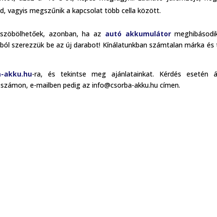
ad, vagyis megszűnik a kapcsolat több cella között.
küszöbölhetőek, azonban, ha az
autó akkumulátor
meghibásodik
sból szerezzük be az új darabot! Kínálatunkban számtalan márka és 
-akku.hu
-ra, és tekintse meg ajánlatainkat. Kérdés esetén á
 számon, e-mailben pedig az info@csorba-akku.hu címen.