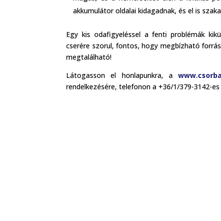
akkumulátor oldalai kidagadnak, és el is szak
Egy kis odafigyeléssel a fenti problémák ki
cserére szorul, fontos, hogy megbízható forrá
megtalálható!
Látogasson el honlapunkra, a
www.csorba
rendelkezésére, telefonon a +36/1/379-3142-es