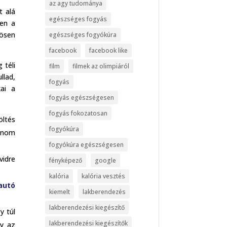
az agy tudománya
t alá
egészséges fogyás
zen a
ösen
egészséges fogyókúra
facebook
facebook like
 téli
film
filmek az olimpiáról
llad,
fogyás
ai a
fogyás egészségesen
fogyás fokozatosan
öltés
fogyókúra
finom
fogyókúra egészségesen
vidre
fényképező
google
kalória
kalória vesztés
autó
kiemelt
lakberendezés
lakberendezési kiegészítő
y túl
lakberendezési kiegészítők
gy az