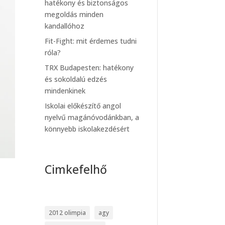
hatékony és biztonságos
megoldás minden
kandallóhoz
Fit-Fight: mit érdemes tudni
róla?
TRX Budapesten: hatékony
és sokoldalú edzés
mindenkinek
Iskolai előkészítő angol
nyelvű magánóvodánkban, a
könnyebb iskolakezdésért
Cimkefelhő
2012 olimpia
agy