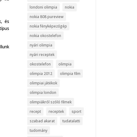
londoni olimpia
nokia
nokia 808 pureview
, és
nokia fényképezőgép
típus
nokia okostelefon
nyári olimpia
llunk
nyári receptek
okostelefon
olimpia
olimpia 2012
olimpia film
olimpiai játékok
olimpia london
olimpiákról szóló filmek
recept
receptek
sport
szabad akarat
tudatalatti
tudomány