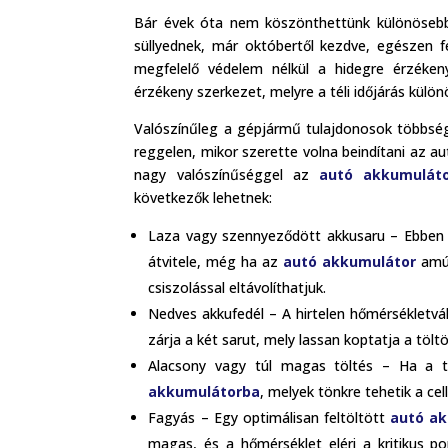
Bár évek óta nem köszönthettünk különösebbe
süllyednek, már októbertől kezdve, egészen f
megfelelő védelem nélkül a hidegre érzéke
érzékeny szerkezet, melyre a téli időjárás külön
Valószínűleg a gépjármű tulajdonosok többség
reggelen, mikor szerette volna beindítani az au
nagy valószínűséggel az
autó akkumulát
következők lehetnek:
Laza vagy szennyeződött akkusaru – Ebben 
átvitele, még ha az
autó akkumulátor
amúg
csiszolással eltávolíthatjuk.
Nedves akkufedél – A hirtelen hőmérsékletvá
zárja a két sarut, mely lassan koptatja a töltö
Alacsony vagy túl magas töltés – Ha a t
akkumulátorba
, melyek tönkre tehetik a cel
Fagyás – Egy optimálisan feltöltött
autó a
magas, és a hőmérséklet eléri a kritikus p