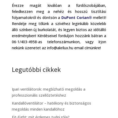
Érezze magát kiválóan a fürdőszobájában,
feledkezzen meg a nehéz és hosszú tisztítási
folyamatokról és döntsön a
DuPont Corian®
mellett!
Rendelje meg tőlünk a szívéhez leginkább közelebb
álló színben új burkolatát, és legyen biztos az időtálló
eredményben! Kérdéseivel forduljon hozzánk bátran a
06-1/403-4958-as telefonszámunkon, vagy írjon
nekünk üzenetet az info@akrilux.hu email címünkre!
Legutóbbi cikkek
Ipari ventilátorok: megbízható megoldás a
professzionális szellőztetéshez
Kandallóventilátor – hatékony és biztonságos
megoldás minden kandallóhoz
Fit-Fight: mit érdemes tudni róla?