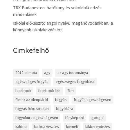
TRX Budapesten: hatékony és sokoldalú edzés
mindenkinek
Iskolai előkészítő angol nyelvű magánóvodánkban, a
könnyebb iskolakezdésért
Cimkefelhő
2012 olimpia
agy
az agy tudománya
egészséges fogyás
egészséges fogyókúra
facebook
facebook like
film
filmek az olimpiáról
fogyás
fogyás egészségesen
fogyás fokozatosan
fogyókúra
fogyókúra egészségesen
fényképező
google
kalória
kalória vesztés
kiemelt
lakberendezés