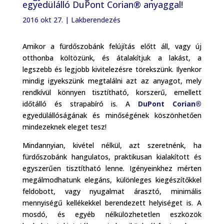
egyedülálló DuPont Corian® anyaggal!
2016 okt 27.
|
Lakberendezés
Amikor a fürdőszobánk felújítás előtt áll, vagy új
otthonba költözünk, és átalakítjuk a lakást, a
legszebb és legjobb kivitelezésre törekszünk. Ilyenkor
mindig igyekszünk megtalálni azt az anyagot, mely
rendkívül könnyen tisztítható, korszerű, emellett
időtálló és strapabíró is. A
DuPont Corian®
egyedülállóságának és minőségének köszönhetően
mindezeknek eleget tesz!
Mindannyian, kivétel nélkül, azt szeretnénk, ha
fürdőszobánk hangulatos, praktikusan kialakított és
egyszerűen tisztítható lenne. Igényeinkhez mérten
megálmodhatunk elegáns, különleges kiegészítőkkel
feldobott, vagy nyugalmat árasztó, minimális
mennyiségű kellékekkel berendezett helyiséget is. A
mosdó, és egyéb nélkülözhetetlen eszközök