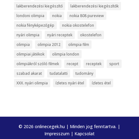
lakberendezési kiegészítő
lakberendezési kiegészítők
londoni olimpia
nokia
nokia 808 pureview
nokia fényképezőgép
nokia okostelefon
nyári olimpia
nyári receptek
okostelefon
olimpia
olimpia 2012
olimpia film
olimpiai játékok
olimpia london
olimpiákról szóló filmek
recept
receptek
sport
szabad akarat
tudatalatti
tudomány
XXX. nyári olimpia
ízletes nyári étel
ízletes étel
© 2026 onlinecegek.hu | Minden jog fenntartva. |
Impresszum
|
Kapcsolat