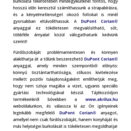
burkolata tekintetében mindegyikünknél fontos, hogy
hosszú időn keresztül számíthassunk a strapabírásra,
és a kényelmetlenséget okozó foltokat is minél
gyorsabban eltávolíthassuk. A
DuPont Corian®
anyaggal ez tökéletesen megvalósítható, sőt,
többféle árnyalat közül válogathatunk kedvünk
szerint!
Fürdőszobáját problémamentesen és könnyen
alakíthatja át a tőlünk beszerezhető
DuPont Corian®
anyaggal, amely minden szempontból előnyös:
könnyű tisztántarthatósága, stílusos kivitelezése
mellett pozitív tulajdonságaként említhetjük meg,
hogy nem szívja magába a vizet, ugyanis speciális
gyártási technológiával készül. Tájékozódjon
termékeinkről bővebben a
www.akrilux.hu
weboldalunkon, és válassza ki az Ön igényeinek
leginkább megfelelő
DuPont Corian®
anyagot,
amellyel nem csak fürdőszobáját, hanem konyháját és
más helyiségei burkolását is tökéletesen megoldhatja!