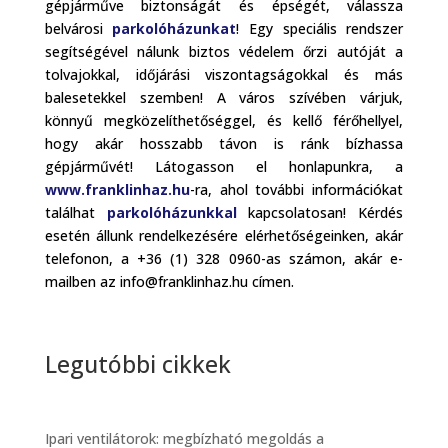
gépjárműve biztonságát és épségét, válassza
belvárosi
parkolóházunkat
! Egy speciális rendszer
segítségével nálunk biztos védelem őrzi autóját a
tolvajokkal, időjárási viszontagságokkal és más
balesetekkel szemben! A város szívében várjuk,
könnyű megközelíthetőséggel, és kellő férőhellyel,
hogy akár hosszabb távon is ránk bízhassa
gépjárművét! Látogasson el honlapunkra, a
www.franklinhaz.hu
-ra, ahol további információkat
találhat
parkolóházunkkal
kapcsolatosan! Kérdés
esetén állunk rendelkezésére elérhetőségeinken, akár
telefonon, a +36 (1) 328 0960-as számon, akár e-
mailben az info@franklinhaz.hu címen.
Legutóbbi cikkek
Ipari ventilátorok: megbízható megoldás a