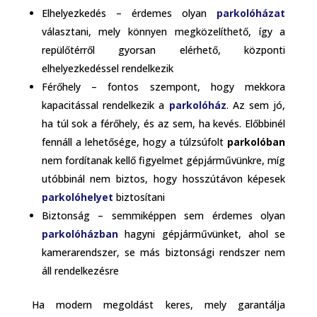
Elhelyezkedés – érdemes olyan
parkolóházat
választani, mely könnyen megközelíthető, így a
repülőtérről gyorsan elérhető, központi
elhelyezkedéssel rendelkezik
Férőhely – fontos szempont, hogy mekkora
kapacitással rendelkezik a
parkolóház
. Az sem jó,
ha túl sok a férőhely, és az sem, ha kevés. Előbbinél
fennáll a lehetősége, hogy a túlzsúfolt
parkolóban
nem fordítanak kellő figyelmet gépjárművünkre, míg
utóbbinál nem biztos, hogy hosszútávon képesek
parkolóhelyet
biztosítani
Biztonság – semmiképpen sem érdemes olyan
parkolóházban
hagyni gépjárművünket, ahol se
kamerarendszer, se más biztonsági rendszer nem
áll rendelkezésre
Ha modern megoldást keres, mely garantálja