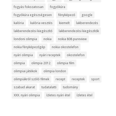
fogyás fokozatosan
fogyókúra
fogyókúra egészségesen
fényképező
google
kalória
kalória vesztés
kiemelt
lakberendezés
lakberendezési kiegészítő
lakberendezési kiegészítők
londoni olimpia
nokia
nokia 808 pureview
nokia fényképezőgép
nokia okostelefon
nyári olimpia
nyári receptek
okostelefon
olimpia
olimpia 2012
olimpia film
olimpiai játékok
olimpia london
olimpiákról szóló filmek
recept
receptek
sport
szabad akarat
tudatalatti
tudomány
XXX. nyári olimpia
ízletes nyári étel
ízletes étel