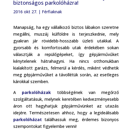
biztonságos parkolóházra!
2016 okt 27.
|
Férfiaknak
Manapság, ha egy vállalkozó biztos lábakon szeretne
megállni, muszáj külföldre is terjeszkednie, mely
gyakran jár rövidebb-hosszabb üzleti utakkal. A
gyorsabb és komfortosabb utak érdekében sokan
választják a repülőgépeket, így gépjárművűket
kénytelenek hátrahagyni. Ha nincs otthonukban
kialakított garázs, felmerül a kérdés, miként védhetik
meg gépjárművűket a távollétük során, az esetleges
károkkal szemben.
A
parkolóházak
többségének van megőrző
szolgáltatásuk, melynek keretében kedvezményesebb
áron ott hagyhatjuk gépjárművünket az utazás
idejére. Természetesen ahhoz, hogy a legideálisabb
parkolóházat
találhassuk meg, érdemes bizonyos
szempontokat figyelembe venni!