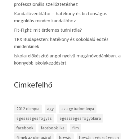
professzionális szellőztetéshez
Kandallóventilátor – hatékony és biztonságos
megoldás minden kandallóhoz
Fit-Fight: mit érdemes tudni róla?
TRX Budapesten: hatékony és sokoldalú edzés
mindenkinek
Iskolai előkészítő angol nyelvű magánóvodánkban, a
könnyebb iskolakezdésért
Cimkefelhő
2012 olimpia
agy
az agy tudománya
egészséges fogyás
egészséges fogyókúra
facebook
facebook like
film
filmek az olimpiáról
fogyás
fogyás egészségesen