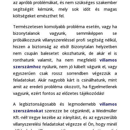
az apróbb problémákat, és nem szükséges szakember
segítségét kérnünk, mely sok időt és magas
költségeket emészthet fel.
Természetesen komolyabb probléma esetén, vagy ha
bizonytalanok vagyunk, semmiképpen se
próbálkozzunk villanyszereléssel profi segítség nélkül,
hiszen a biztonság az első! Bizonytalan helyzetben
nem csupán balesetet okozhatunk, de akár el is
ronthatunk valamit, ha nem megfelelő
villamos
szerszámhoz
nyúlunk, nem jó kábelt vágunk el, vagy
egyszerűen csak rossz sorrendben végezzük a
feladatokat. Akár nagyobb kárt is csinálhatunk, mint
amit az eredeti probléma okozott, ha figyelmetlenek
vagyunk, ezért fontos az előzetes tájékozódás!
A legbiztonságosabb és legmodernebb
villamos
szerszámokat
szerezze be cégünknél, a Weidmüller
Kft.-nél! Vegye kezébe az irányítást, és az egyszerűbb
villanyszerelési feladatokat végezze el Ön, hogy minél