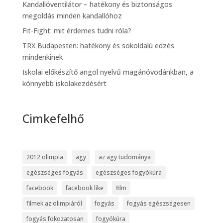
Kandallóventilátor – hatékony és biztonságos
megoldás minden kandallóhoz
Fit-Fight: mit érdemes tudni róla?
TRX Budapesten: hatékony és sokoldalú edzés
mindenkinek
Iskolai előkészítő angol nyelvű magánóvodánkban, a
könnyebb iskolakezdésért
Cimkefelhő
2012 olimpia
agy
az agy tudománya
egészséges fogyás
egészséges fogyókúra
facebook
facebook like
film
filmek az olimpiáról
fogyás
fogyás egészségesen
fogyás fokozatosan
fogyókúra