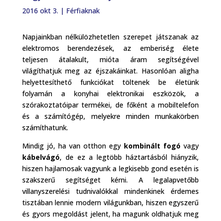
2016 okt 3.
|
Férfiaknak
Napjainkban nélkülözhetetlen szerepet játszanak az
elektromos berendezések, az emberiség élete
teljesen átalakult, mióta áram segítségével
világíthatjuk meg az éjszakáinkat. Hasonlóan aligha
helyettesíthető funkciókat töltenek be életünk
folyamán a konyhai elektronikai eszközök, a
szórakoztatóipar termékei, de főként a mobiltelefon
és a számítógép, melyekre minden munkakörben
számíthatunk.
Mindig jó, ha van otthon egy
kombinált fogó
vagy
kábelvágó
, de ez a legtöbb háztartásból hiányzik,
hiszen hajlamosak vagyunk a legkisebb gond esetén is
szakszerű segítséget kérni. A legalapvetőbb
villanyszerelési tudnivalókkal mindenkinek érdemes
tisztában lennie modern világunkban, hiszen egyszerű
és gyors megoldást jelent, ha magunk oldhatjuk meg