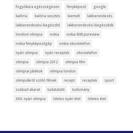
fogyókúra egészségesen
fényképező
google
kalória
kalória vesztés
kiemelt
lakberendezés
lakberendezési kiegészítő
lakberendezési kiegészítők
londoni olimpia
nokia
nokia 808 pureview
nokia fényképezőgép
nokia okostelefon
nyári olimpia
nyári receptek
okostelefon
olimpia
olimpia 2012
olimpia film
olimpiai játékok
olimpia london
olimpiákról szóló filmek
recept
receptek
sport
szabad akarat
tudatalatti
tudomány
XXX. nyári olimpia
ízletes nyári étel
ízletes étel