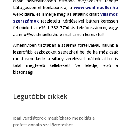
előbb helyreállhasson otthona megszokott rendje!
Látogasson el honlapunkra, a
www.weidmueller.hu
weboldalra, és ismerje meg az általunk kínált
villamos
szerszámok
részleteit! Kérdéseivel bátran keressen
fel minket a +36 1 382 7700-ás telefonszámon, vagy
az info@weidmueller.hu e-mail címen keresztül!
Amennyiben tisztában a szakma fortélyaival, nálunk a
legprofibb eszközöket szerezheti be, de ha még csak
most ismerkedik a villanyszereléssel, nálunk akkor is
talál megfelelő kellékeket! Ne feledje, első a
biztonság!
Legutóbbi cikkek
Ipari ventilátorok: megbízható megoldás a
professzionális szellőztetéshez