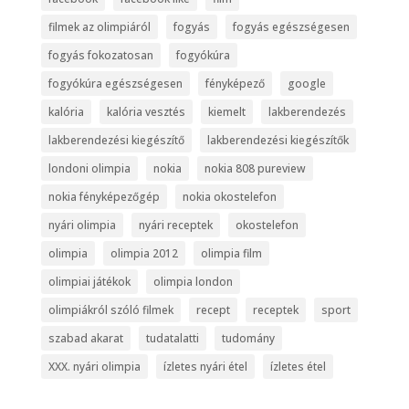
filmek az olimpiáról
fogyás
fogyás egészségesen
fogyás fokozatosan
fogyókúra
fogyókúra egészségesen
fényképező
google
kalória
kalória vesztés
kiemelt
lakberendezés
lakberendezési kiegészítő
lakberendezési kiegészítők
londoni olimpia
nokia
nokia 808 pureview
nokia fényképezőgép
nokia okostelefon
nyári olimpia
nyári receptek
okostelefon
olimpia
olimpia 2012
olimpia film
olimpiai játékok
olimpia london
olimpiákról szóló filmek
recept
receptek
sport
szabad akarat
tudatalatti
tudomány
XXX. nyári olimpia
ízletes nyári étel
ízletes étel