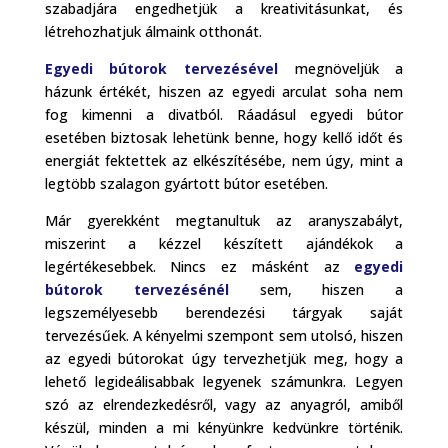
szabadjára engedhetjük a kreativitásunkat, és
létrehozhatjuk álmaink otthonát.
Egyedi bútorok tervezésével
megnöveljük a
házunk értékét, hiszen az egyedi arculat soha nem
fog kimenni a divatból. Ráadásul egyedi bútor
esetében biztosak lehetünk benne, hogy kellő időt és
energiát fektettek az elkészítésébe, nem úgy, mint a
legtöbb szalagon gyártott bútor esetében.
Már gyerekként megtanultuk az aranyszabályt,
miszerint a kézzel készített ajándékok a
legértékesebbek. Nincs ez másként az
egyedi
bútorok tervezésénél
sem, hiszen a
legszemélyesebb berendezési tárgyak saját
tervezésűek. A kényelmi szempont sem utolsó, hiszen
az egyedi bútorokat úgy tervezhetjük meg, hogy a
lehető legideálisabbak legyenek számunkra. Legyen
szó az elrendezkedésről, vagy az anyagról, amiből
készül, minden a mi kényünkre kedvünkre történik.