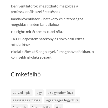
Ipari ventilátorok: megbízható megoldás a
professzionális szellőztetéshez
Kandallóventilátor – hatékony és biztonságos
megoldás minden kandallóhoz
Fit-Fight: mit érdemes tudni róla?
TRX Budapesten: hatékony és sokoldalú edzés
mindenkinek
Iskolai előkészítő angol nyelvű magánóvodánkban, a
könnyebb iskolakezdésért
Cimkefelhő
2012 olimpia
agy
az agy tudománya
egészséges fogyás
egészséges fogyókúra
facebook
facebook like
film