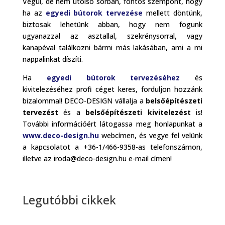
Végül, de nem utolsó sorban, fontos szempont, hogy
ha az
egyedi bútorok tervezése
mellett döntünk,
biztosak lehetünk abban, hogy nem fogunk
ugyanazzal az asztallal, szekrénysorral, vagy
kanapéval találkozni bármi más lakásában, ami a mi
nappalinkat díszíti.
Ha
egyedi bútorok tervezéséhez
és
kivitelezéséhez profi céget keres, forduljon hozzánk
bizalommal! DECO-DESIGN vállalja a
belsőépítészeti
tervezést
és a
belsőépítészeti kivitelezést
is!
További információért látogassa meg honlapunkat a
www.deco-design.hu
webcímen, és vegye fel velünk
a kapcsolatot a +36-1/466-9358-as telefonszámon,
illetve az iroda@deco-design.hu e-mail címen!
Legutóbbi cikkek