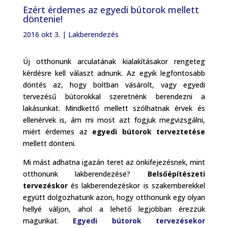
Ezért érdemes az egyedi bútorok mellett
döntenie!
2016 okt 3.
|
Lakberendezés
Új otthonunk arculatának kialakításakor rengeteg
kérdésre kell választ adnunk. Az egyik legfontosabb
döntés az, hogy boltban vásárolt, vagy egyedi
tervezésű bútorokkal szeretnénk berendezni a
lakásunkat. Mindkettő mellett szólhatnak érvek és
ellenérvek is, ám mi most azt fogjuk megvizsgálni,
miért érdemes az
egyedi bútorok terveztetése
mellett dönteni.
Mi mást adhatna igazán teret az önkifejezésnek, mint
otthonunk lakberendezése?
Belsőépítészeti
tervezéskor
és lakberendezéskor is szakemberekkel
együtt dolgozhatunk azon, hogy otthonunk egy olyan
hellyé váljon, ahol a lehető legjobban érezzük
magunkat.
Egyedi bútorok tervezésekor