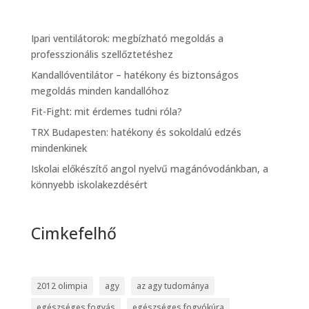
Ipari ventilátorok: megbízható megoldás a
professzionális szellőztetéshez
Kandallóventilátor – hatékony és biztonságos
megoldás minden kandallóhoz
Fit-Fight: mit érdemes tudni róla?
TRX Budapesten: hatékony és sokoldalú edzés
mindenkinek
Iskolai előkészítő angol nyelvű magánóvodánkban, a
könnyebb iskolakezdésért
Cimkefelhő
2012 olimpia
agy
az agy tudománya
egészséges fogyás
egészséges fogyókúra