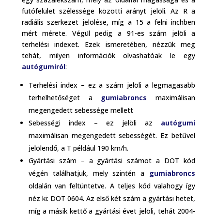
futófelület szélessége közötti arányt jelöli. Az R a
radiális szerkezet jelölése, míg a 15 a felni inchben
mért mérete. Végül pedig a 91-es szám jelöli a
terhelési indexet. Ezek ismeretében, nézzük meg
tehát, milyen információk olvashatóak le egy
autógumiról
:
Terhelési index – ez a szám jelöli a legmagasabb
terhelhetőséget a
gumiabroncs
maximálisan
megengedett sebessége mellett
Sebességi index – ez jelöli az
autógumi
maximálisan megengedett sebességét. Ez betűvel
jelölendő, a T például 190 km/h.
Gyártási szám – a gyártási számot a DOT kód
végén találhatjuk, mely szintén a
gumiabroncs
oldalán van feltüntetve. A teljes kód valahogy így
néz ki: DOT 0604. Az első két szám a gyártási hetet,
míg a másik kettő a gyártási évet jelöli, tehát 2004-