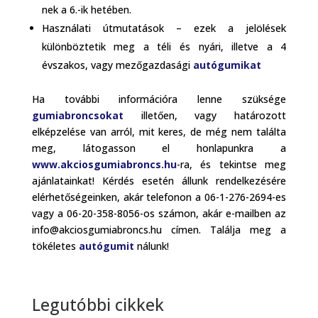
nek a 6.-ik hetében.
Használati útmutatások – ezek a jelölések
különböztetik meg a téli és nyári, illetve a 4
évszakos, vagy mezőgazdasági
autógumikat
Ha további információra lenne szüksége
gumiabroncsokat
illetően, vagy határozott
elképzelése van arról, mit keres, de még nem találta
meg, látogasson el honlapunkra a
www.akciosgumiabroncs.hu
-ra, és tekintse meg
ajánlatainkat! Kérdés esetén állunk rendelkezésére
elérhetőségeinken, akár telefonon a 06-1-276-2694-es
vagy a 06-20-358-8056-os számon, akár e-mailben az
info@akciosgumiabroncs.hu címen. Találja meg a
tökéletes
autógumit
nálunk!
Legutóbbi cikkek