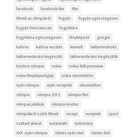
facebook
facebook like
film
filmek az olimpiáról
fogyás
fogyás egészségesen
fogyás fokozatosan
fogyókúra
fogyókúra egészségesen
fényképező
google
kalória
kalória vesztés
kiemelt
lakberendezés
lakberendezési kiegészítő
lakberendezési kiegészítők
londoni olimpia
nokia
nokia 808 pureview
nokia fényképezőgép
nokia okostelefon
nyári olimpia
nyári receptek
okostelefon
olimpia
olimpia 2012
olimpia film
olimpiai játékok
olimpia london
olimpiákról szóló filmek
recept
receptek
sport
szabad akarat
tudatalatti
tudomány
XXX. nyári olimpia
ízletes nyári étel
ízletes étel