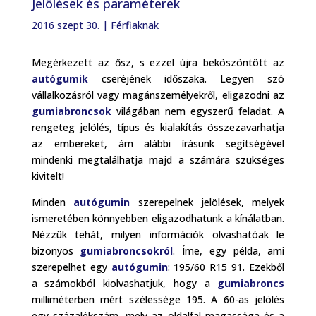
Jelölések és paraméterek
2016 szept 30.
|
Férfiaknak
Megérkezett az ősz, s ezzel újra beköszöntött az
autógumik
cseréjének időszaka. Legyen szó
vállalkozásról vagy magánszemélyekről, eligazodni az
gumiabroncsok
világában nem egyszerű feladat. A
rengeteg jelölés, típus és kialakítás összezavarhatja
az embereket, ám alábbi írásunk segítségével
mindenki megtalálhatja majd a számára szükséges
kivitelt!
Minden
autógumin
szerepelnek jelölések, melyek
ismeretében könnyebben eligazodhatunk a kínálatban.
Nézzük tehát, milyen információk olvashatóak le
bizonyos
gumiabroncsokról
. Íme, egy példa, ami
szerepelhet egy
autógumin
: 195/60 R15 91. Ezekből
a számokból kiolvashatjuk, hogy a
gumiabroncs
milliméterben mért szélessége 195. A 60-as jelölés
egy százalékszám, mely az oldalfal magassága és a