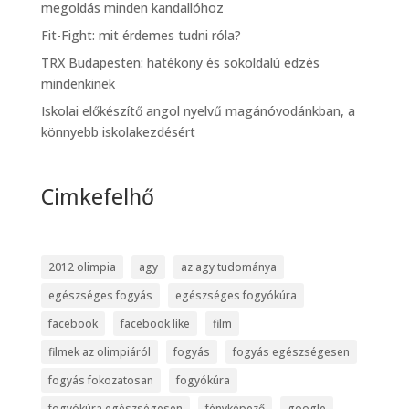
megoldás minden kandallóhoz
Fit-Fight: mit érdemes tudni róla?
TRX Budapesten: hatékony és sokoldalú edzés
mindenkinek
Iskolai előkészítő angol nyelvű magánóvodánkban, a
könnyebb iskolakezdésért
Cimkefelhő
2012 olimpia
agy
az agy tudománya
egészséges fogyás
egészséges fogyókúra
facebook
facebook like
film
filmek az olimpiáról
fogyás
fogyás egészségesen
fogyás fokozatosan
fogyókúra
fogyókúra egészségesen
fényképező
google