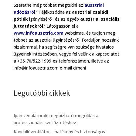
Szeretne még többet megtudni az
ausztriai
adózásról
? Tájékozódna az
ausztriai családi
pótlék
igényléséről, és az egyéb
ausztriai szociális
juttatásokról
? Látogasson el a
www.infoausztria.com
webcímre, és tudjon meg
többet az ausztriai ügyintézésről! Forduljon hozzánk
bizalommal, ha segítségre van szüksége hivatalos
ügyeinek intézésében, vegye fel velünk a kapcsolatot
a +36-70/522-1999-es telefonszámon, illetve az
info@infoausztria.com e-mail címen!
Legutóbbi cikkek
Ipari ventilátorok: megbízható megoldás a
professzionális szellőztetéshez
Kandallóventilátor – hatékony és biztonságos