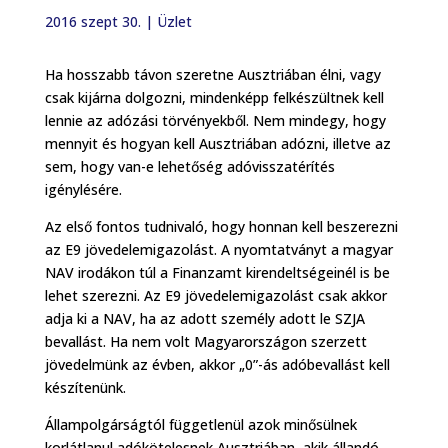
2016 szept 30.
|
Üzlet
Ha hosszabb távon szeretne Ausztriában élni, vagy
csak kijárna dolgozni, mindenképp felkészültnek kell
lennie az adózási törvényekből. Nem mindegy, hogy
mennyit és hogyan kell Ausztriában adózni, illetve az
sem, hogy van-e lehetőség adóvisszatérítés
igénylésére.
Az első fontos tudnivaló, hogy honnan kell beszerezni
az E9 jövedelemigazolást. A nyomtatványt a magyar
NAV irodákon túl a Finanzamt kirendeltségeinél is be
lehet szerezni. Az E9 jövedelemigazolást csak akkor
adja ki a NAV, ha az adott személy adott le SZJA
bevallást. Ha nem volt Magyarországon szerzett
jövedelmünk az évben, akkor „0”-ás adóbevallást kell
készítenünk.
Állampolgárságtól függetlenül azok minősülnek
korlátlanul adókötelesnek Ausztriában, akik állandó