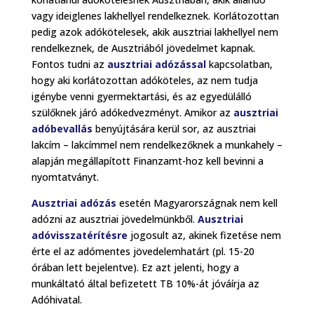
vagy ideiglenes lakhellyel rendelkeznek. Korlátozottan
pedig azok adókötelesek, akik ausztriai lakhellyel nem
rendelkeznek, de Ausztriából jövedelmet kapnak.
Fontos tudni az
ausztriai adózással
kapcsolatban,
hogy aki korlátozottan adóköteles, az nem tudja
igénybe venni gyermektartási, és az egyedülálló
szülőknek járó adókedvezményt. Amikor az
ausztriai
adóbevallás
benyújtására kerül sor, az ausztriai
lakcím – lakcímmel nem rendelkezőknek a munkahely –
alapján megállapított Finanzamt-hoz kell bevinni a
nyomtatványt.
Ausztriai adózás
esetén Magyarországnak nem kell
adózni az ausztriai jövedelmünkből.
Ausztriai
adóvisszatérítésre
jogosult az, akinek fizetése nem
érte el az adómentes jövedelemhatárt (pl. 15-20
órában lett bejelentve). Ez azt jelenti, hogy a
munkáltató által befizetett TB 10%-át jóváírja az
Adóhivatal.