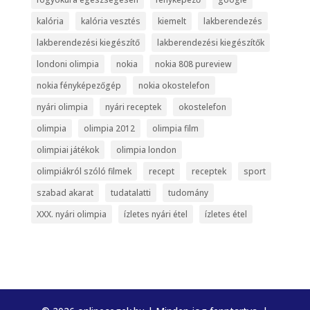
kalória
kalória vesztés
kiemelt
lakberendezés
lakberendezési kiegészítő
lakberendezési kiegészítők
londoni olimpia
nokia
nokia 808 pureview
nokia fényképezőgép
nokia okostelefon
nyári olimpia
nyári receptek
okostelefon
olimpia
olimpia 2012
olimpia film
olimpiai játékok
olimpia london
olimpiákról szóló filmek
recept
receptek
sport
szabad akarat
tudatalatti
tudomány
XXX. nyári olimpia
ízletes nyári étel
ízletes étel